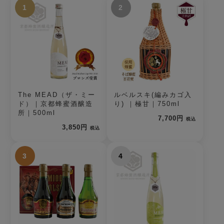
1
2
The MEAD（ザ・ミー
ルベルスキ(編みカゴ入
ド）｜京都蜂蜜酒醸造
り) ｜極甘｜750ml
所｜500ml
7,700円
税込
3,850円
税込
3
4