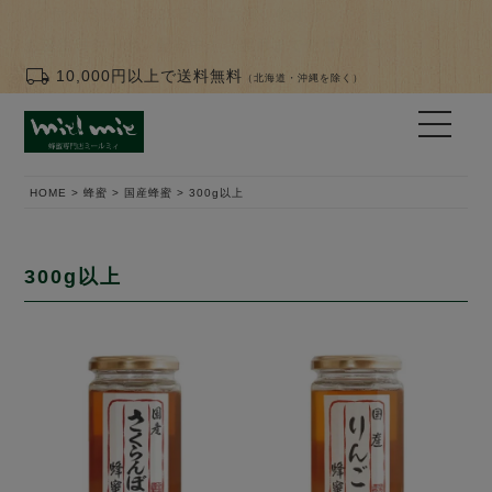
8の付く日（8.18.28日）はお買い物ポイント2倍☆ 8月の
お誕生日クーポン配布中！（翌月まで使用可能★）
local_shipping
10,000円以上で送料無料
（北海道・沖縄を除く）
HOME
蜂蜜
国産蜂蜜
300g以上
300g以上