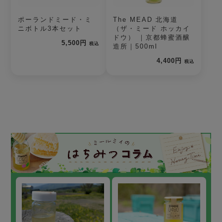
ポーランドミード・ミ
The MEAD 北海道
ニボトル3本セット
（ザ・ミード ホッカイ
ドウ） ｜京都蜂蜜酒醸
5,500円
税込
造所｜500ml
4,400円
税込