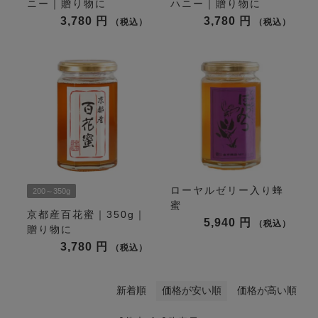
ニー｜贈り物に
ハニー｜贈り物に
3,780
3,780
税込
税込
ローヤルゼリー入り蜂
200～350g
蜜
京都産百花蜜｜350g｜
5,940
税込
贈り物に
3,780
税込
新着順
価格が安い順
価格が高い順