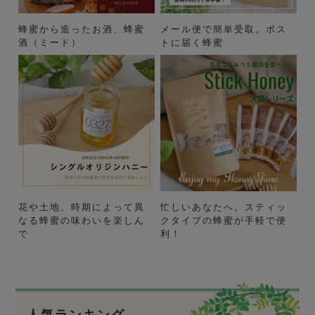
蜂蜜から造ったお酒、蜂蜜
メール便で簡単受取。ポス
酒（ミード）
トに届く蜂蜜
花や土地、時期によって異
忙しいあなたへ。スティッ
なる蜂蜜の味わいを楽しん
クタイプの蜂蜜が手軽で便
で
利！
人気ランキング