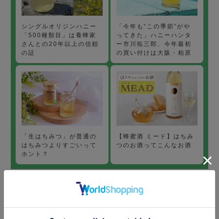
「今年も“この季節”がや
シングルオリジンハニー
ってきた」ハニーハンタ
「500種類目」は養蜂家
ー市川拓三郎、今年最初
さんとの20年以上の信頼
の買い付けは大阪・柏原
の証
【蜂蜜酒 ミード】はちみ
「生はちみつ」が普通の
つのお酒ってこんなお酒
はちみつよりすごいって
ホント？