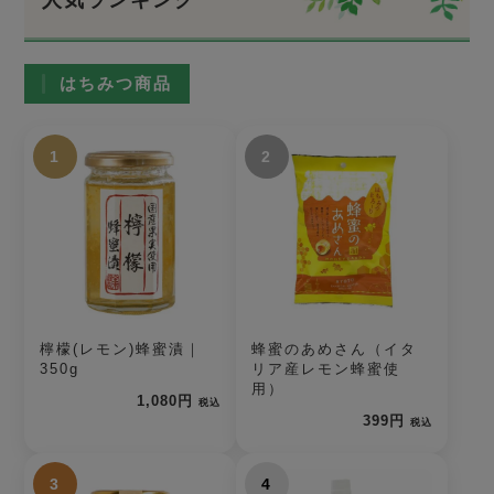
はちみつ商品
1
2
檸檬(レモン)蜂蜜漬｜
蜂蜜のあめさん（イタ
350g
リア産レモン蜂蜜使
用）
1,080円
税込
399円
税込
3
4