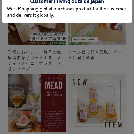
手軽においしく、毎日の健
メール便で簡単受取。ポス
康習慣をサポートする「ス
トに届く蜂蜜
ティックハニープラス」大
袋シリーズ