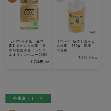
【2026年新蜜・生蜂
【2026年新蜜】あかし
蜜】あかしあ蜂蜜（青
あ蜂蜜｜450g｜国産｜
森県弘前市産）シング
大容量
ルオリジンハニー0500
3,996円
税込
1,728円
税込
蜂蜜酒（ミード）