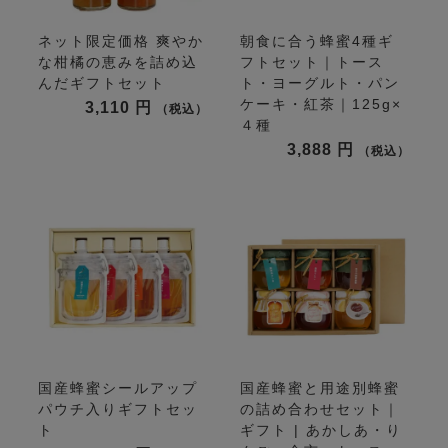
ネット限定価格
爽やか
朝食に合う蜂蜜4種ギ
な柑橘の恵みを詰め込
フトセット｜トース
んだギフトセット
ト・ヨーグルト・パン
ケーキ・紅茶｜125g×
3,110
税込
４種
3,888
税込
国産蜂蜜シールアップ
国産蜂蜜と用途別蜂蜜
パウチ入りギフトセッ
の詰め合わせセット｜
ト
ギフト | あかしあ・り