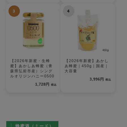
3
4
【2026年新蜜・生蜂
【2026年新蜜】あかし
蜜】あかしあ蜂蜜（青
あ蜂蜜｜450g｜国産｜
森県弘前市産）シング
大容量
ルオリジンハニー0500
3,996円
税込
1,728円
税込
蜂蜜酒（ミード）