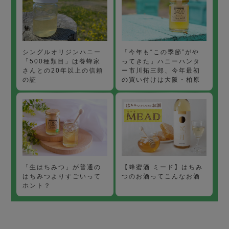
「今年も“この季節”がや
シングルオリジンハニー
ってきた」ハニーハンタ
「500種類目」は養蜂家
ー市川拓三郎、今年最初
さんとの20年以上の信頼
の買い付けは大阪・柏原
の証
【蜂蜜酒 ミード】はちみ
「生はちみつ」が普通の
つのお酒ってこんなお酒
はちみつよりすごいって
ホント？