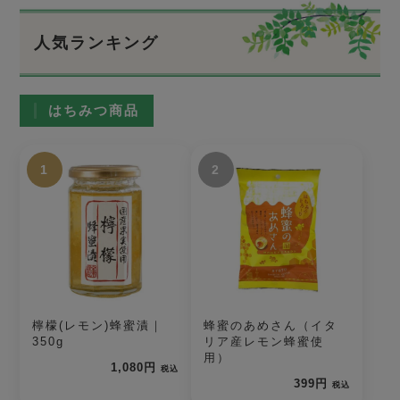
人気ランキング
はちみつ商品
1
2
檸檬(レモン)蜂蜜漬｜
蜂蜜のあめさん（イタ
350g
リア産レモン蜂蜜使
用）
1,080円
税込
399円
税込