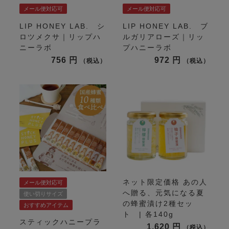
メール便対応可
メール便対応可
LIP HONEY LAB. シ
LIP HONEY LAB. ブ
ロツメクサ｜リップハ
ルガリアローズ｜リッ
ニーラボ
プハニーラボ
756
972
税込
税込
ネット限定価格
あの人
メール便対応可
へ贈る、元気になる夏
使い切りサイズ
の蜂蜜漬け2種セッ
おすすめアイテム
ト | 各140g
スティックハニープラ
1,620
税込