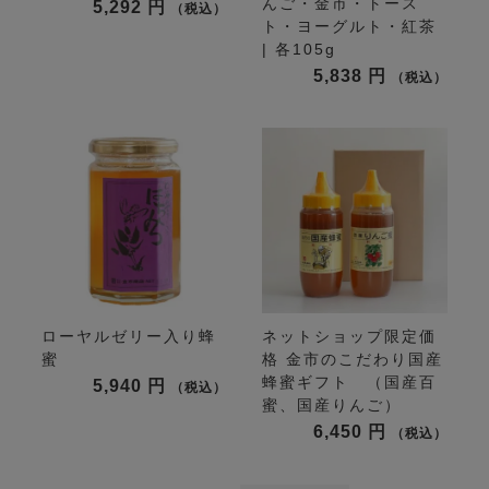
んご・金市・トース
5,292
税込
ト・ヨーグルト・紅茶
| 各105g
5,838
税込
ローヤルゼリー入り蜂
ネットショップ限定価
蜜
格
金市のこだわり国産
蜂蜜ギフト （国産百
5,940
税込
蜜、国産りんご）
6,450
税込