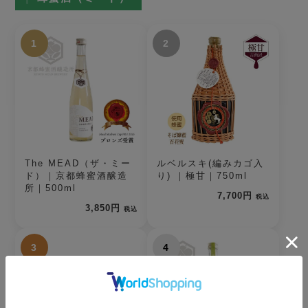
1
2
The MEAD（ザ・ミー
ルベルスキ(編みカゴ入
ド）｜京都蜂蜜酒醸造
り) ｜極甘｜750ml
所｜500ml
7,700円
税込
3,850円
税込
3
4