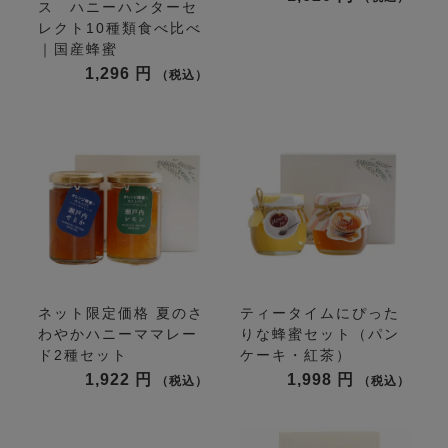
ス ハニーハンターセ
レクト10種類食べ比べ
｜国産蜂蜜
1,296
税込
ネット限定価格
夏のさ
ティータイムにぴった
わやかハニーママレー
りな蜂蜜セット（パン
ド2種セット
ケーキ・紅茶）
1,922
1,998
税込
税込