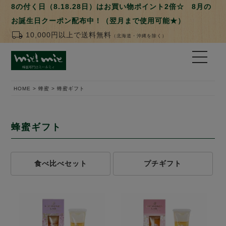
8の付く日（8.18.28日）はお買い物ポイント2倍☆ 8月の
お誕生日クーポン配布中！（翌月まで使用可能★）
local_shipping
10,000円以上で送料無料
（北海道・沖縄を除く）
HOME
蜂蜜
蜂蜜ギフト
蜂蜜ギフト
食べ比べセット
プチギフト