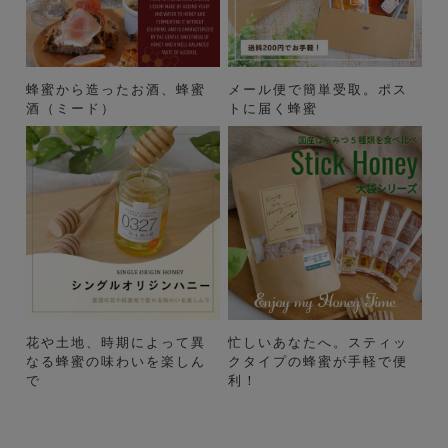
蜂蜜から造ったお酒、蜂蜜
メール便で簡単受取。ポス
酒（ミード）
トに届く蜂蜜
花や土地、時期によって異
忙しいあなたへ。スティッ
なる蜂蜜の味わいを楽しん
クタイプの蜂蜜が手軽で便
で
利！