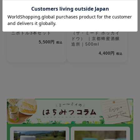
ポーランドミード・ミ
The MEAD 北海道
ニボトル3本セット
（ザ・ミード ホッカイ
ドウ） ｜京都蜂蜜酒醸
5,500円
税込
造所｜500ml
4,400円
税込