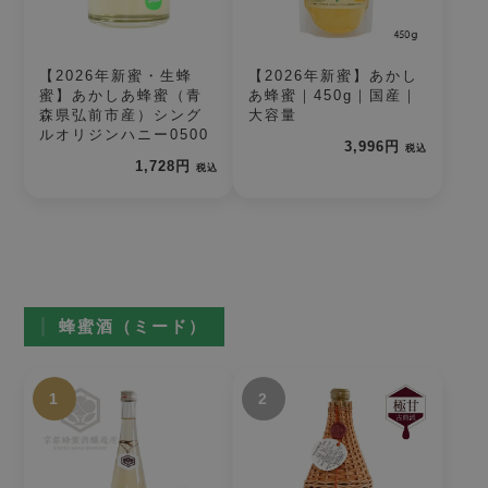
【2026年新蜜・生蜂
【2026年新蜜】あかし
蜜】あかしあ蜂蜜（青
あ蜂蜜｜450g｜国産｜
森県弘前市産）シング
大容量
ルオリジンハニー0500
3,996円
税込
1,728円
税込
蜂蜜酒（ミード）
1
2