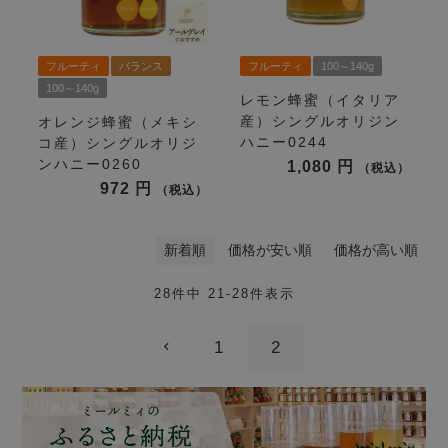
フルーティ
バランス
フルーティ
100～140g
100～140g
レモン蜂蜜（イタリア
産）シングルオリジン
オレンジ蜂蜜（メキシ
ハニー0244
コ産）シングルオリジ
ンハニー0260
1,080
税込
972
税込
新着順
価格が安い順
価格が高い順
28
件中
21
-
28
件表示
1
2