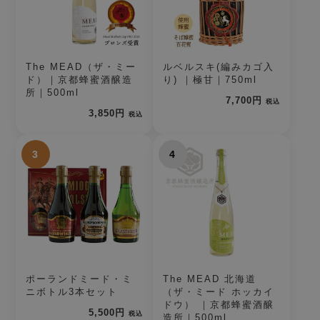
The MEAD（ザ・ミー
ルベルスキ(編みカゴ入
ド）｜京都蜂蜜酒醸造
り) ｜極甘｜750ml
所｜500ml
7,700円
税込
3,850円
税込
3
4
ポーランドミード・ミ
The MEAD 北海道
ニボトル3本セット
（ザ・ミード ホッカイ
ドウ） ｜京都蜂蜜酒醸
5,500円
税込
造所｜500ml