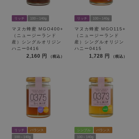
リッチ
100～140g
リッチ
100～140g
マヌカ蜂蜜 MGO400+
マヌカ蜂蜜 MGO115+
（ニュージーランド
（ニュージーランド
産）シングルオリジン
産）シングルオリジン
ハニー0416
ハニー0415
2,160
1,728
税込
税込
リッチ
バランス
シンプル
バランス
100～140g
100～140g