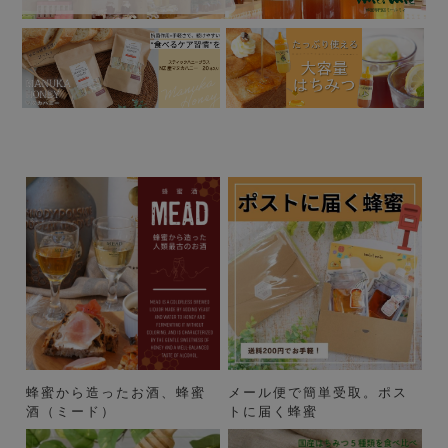
蜂蜜から造ったお酒、蜂蜜
メール便で簡単受取。ポス
酒（ミード）
トに届く蜂蜜