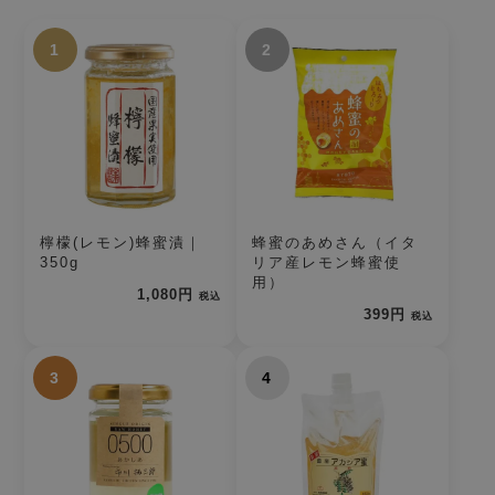
1
2
檸檬(レモン)蜂蜜漬｜
蜂蜜のあめさん（イタ
350g
リア産レモン蜂蜜使
用）
1,080円
税込
399円
税込
3
4