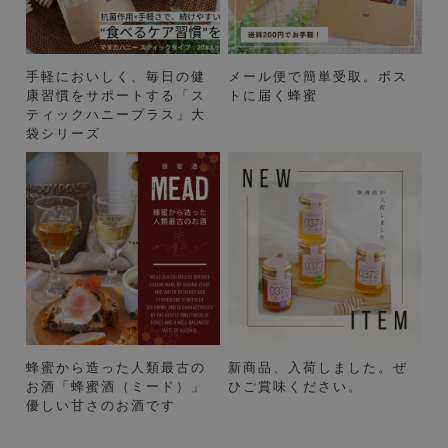
手軽においしく、毎日の健
メール便で簡単受取。ポス
康習慣をサポートする「ス
トに届く蜂蜜
ティックハニープラス」大
袋シリーズ
蜂蜜から造った人類最古の
新商品、入荷しました。ぜ
お酒「蜂蜜酒（ミード）」
ひご賞味ください。
優しい甘さのお酒です