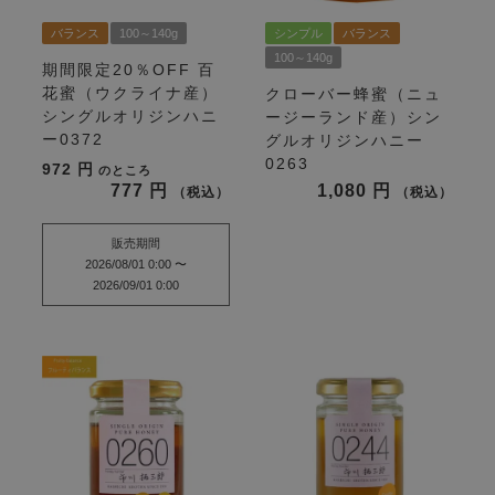
バランス
100～140g
シンプル
バランス
100～140g
期間限定20％OFF
百
花蜜（ウクライナ産）
クローバー蜂蜜（ニュ
シングルオリジンハニ
ージーランド産）シン
ー0372
グルオリジンハニー
0263
972
のところ
777
1,080
税込
税込
販売期間
2026/08/01 0:00
〜
2026/09/01 0:00