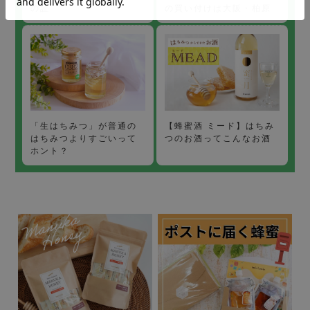
の買い付けは大阪・柏原
の証
【蜂蜜酒 ミード】はちみ
「生はちみつ」が普通の
つのお酒ってこんなお酒
はちみつよりすごいって
ホント？