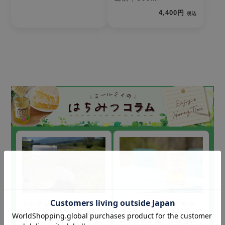
4,400円
税込
「今年も“この季節”がや
シングルオリジンハニー
ってきた」ハニーハンタ
「500種類目」は養蜂家
ー市川拓三郎、今年最初
さんとの20年以上の信頼