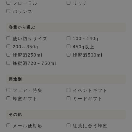
フローラル
リッチ
バランス
容量から選ぶ
使い切りサイズ
100～140g
200～350g
450g以上
蜂蜜酒
250ml
蜂蜜酒
500ml
蜂蜜酒
720～750ml
用途別
フェア・特集
イベントギフト
蜂蜜ギフト
ミードギフト
その他
メール便対応
紅茶に合う蜂蜜