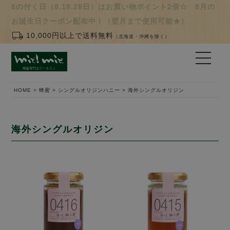
8の付く日（8.18.28日）はお買い物ポイント2倍☆ 8月の
お誕生日クーポン配布中！（翌月まで使用可能★）
local_shipping
10,000円以上で送料無料
（北海道・沖縄を除く）
HOME
蜂蜜
シングルオリジンハニー
海外シングルオリジン
海外シングルオリジン