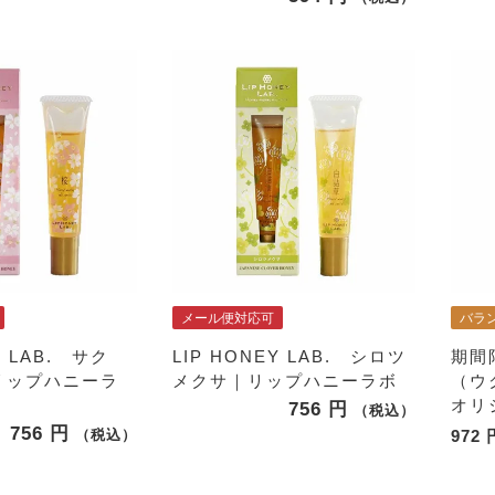
メール便対応可
バラ
Y LAB. サク
LIP HONEY LAB. シロツ
期間
リップハニーラ
メクサ｜リップハニーラボ
（ウ
オリ
756
税込
756
税込
972