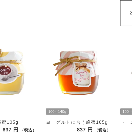
100～140g
100～
蜜105g
ヨーグルトに合う蜂蜜105g
トー
837
837
税込
税込