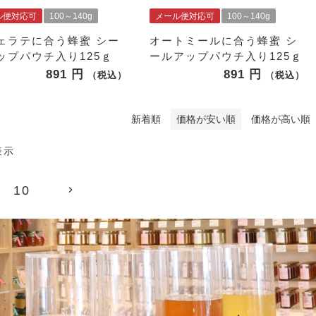
ル便対応可
100～140g
メール便対応可
100～140g
ェラテに合う蜂蜜 シー
オートミールに合う蜂蜜 シ
ップパウチ入り125ｇ
ールアップパウチ入り125ｇ
891
891
税込
税込
新着順
価格が安い順
価格が高い順
表示
10