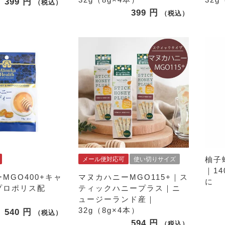
399
税込
399
税込
柚子
メール便対応可
使い切りサイズ
｜1
MGO400+キャ
マヌカハニーMGO115+｜ス
に
プロポリス配
ティックハニープラス｜ニ
ュージーランド産｜
32g（8g×4本）
540
税込
594
税込