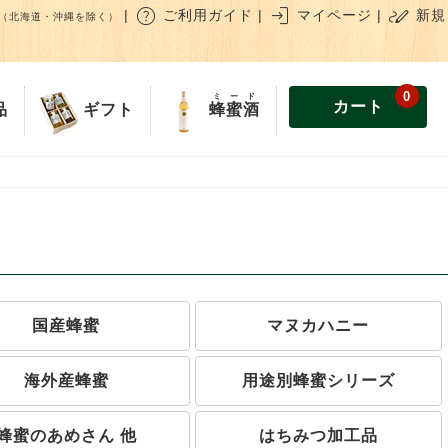
help
login
stylus_note
|
ご利用ガイド
|
マイページ
|
新規
（北海道・沖縄を除く）
0
ミード
カート
蜂蜜酒
品
ギフト
国産蜂蜜
マヌカハニー
海外産蜂蜜
用途別蜂蜜シリーズ
蜂蜜のあめさん 他
はちみつ加工品