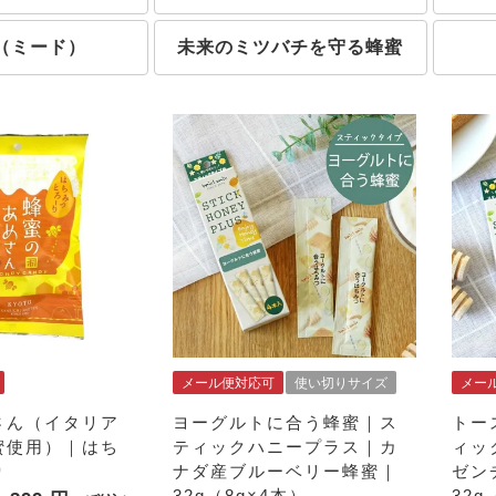
（ミード）
未来のミツバチを守る蜂蜜
メール便対応可
使い切りサイズ
メー
さん（イタリア
ヨーグルトに合う蜂蜜｜ス
トー
蜜使用）｜はち
ティックハニープラス｜カ
ィッ
り
ナダ産ブルーベリー蜂蜜｜
ゼン
32g（8g×4本）
32g