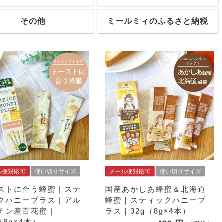
その他
ミールミィのふるさと納税
ル便対応可
使い切りサイズ
メール便対応可
使い切りサイズ
ストに合う蜂蜜｜ステ
国産あかしあ蜂蜜＆北海道
クハニープラス｜アル
蜂蜜｜スティックハニープ
チン産百花蜜｜
ラス｜32g（8g×4本）
（8g×4本）