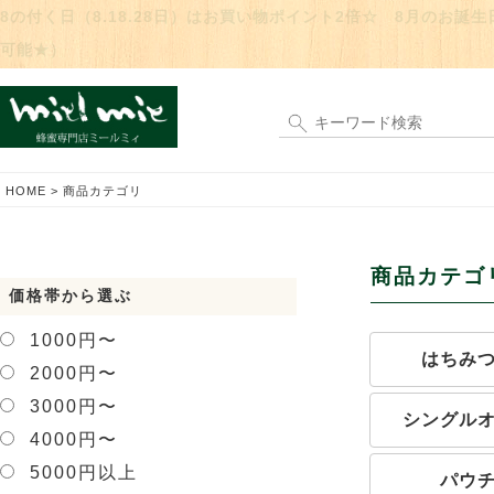
8の付く日（8.18.28日）はお買い物ポイント2倍☆ 8月のお
可能★）
HOME
商品カテゴリ
商品カテゴ
価格帯から選ぶ
1000円〜
はちみ
2000円〜
3000円〜
シングル
4000円〜
5000円以上
パウ