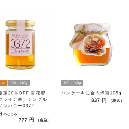
ンス
100～140g
100～140g
限定20％OFF
百花蜜
パンケーキに合う蜂蜜105g
クライナ産）シングル
837
税込
ジンハニー0372
のところ
777
税込