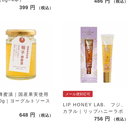
486
税込
399
税込
蜂蜜漬｜国産果実使用
メール便対応可
40g｜ヨーグルトソース
LIP HONEY LAB. フジ、
カヲル｜リップハニーラボ
648
税込
756
税込