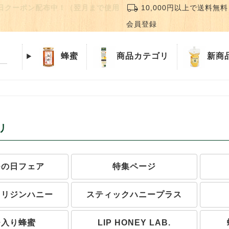
local_shipping
誕生日クーポン配布中！（翌月まで使用
10,000円以上で送料無料
会員登録
蜂蜜
商品
カテゴリ
新商
リ
つの日フェア
特集ページ
オリジンハニー
スティックハニープラス
チ入り蜂蜜
LIP HONEY LAB.