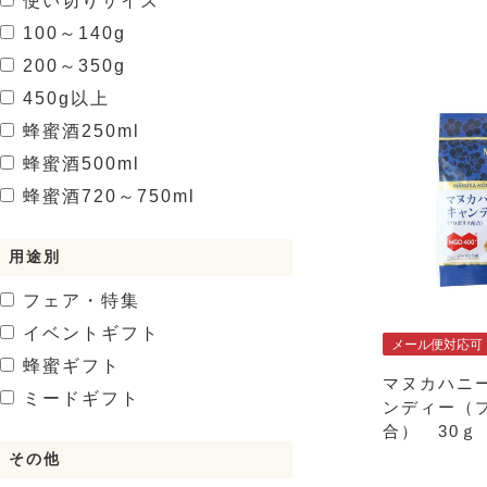
使い切りサイズ
100～140g
200～350g
450g以上
蜂蜜酒
250ml
蜂蜜酒
500ml
蜂蜜酒
720～750ml
用途別
フェア・特集
イベントギフト
メール便対応可
蜂蜜ギフト
マヌカハニー
ミードギフト
ンディー（
合） 30ｇ
その他