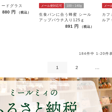
ミードグラス
メール便対応可
100～140g
メー
880
税込
生食パンに合う蜂蜜 シール
カフ
アップパウチ入り125ｇ
ルア
891
税込
184
件中
1
-
20
件
1
2
…