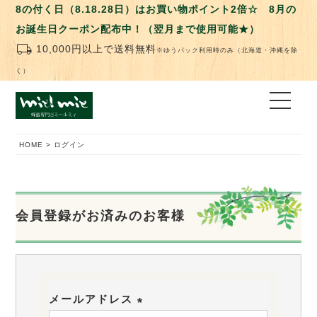
8の付く日（8.18.28日）はお買い物ポイント2倍☆ 8月の
お誕生日クーポン配布中！（翌月まで使用可能★）
local_shipping
10,000円以上で送料無料
※ゆうパック利用時のみ（北海道・沖縄を除
く）
HOME
ログイン
会員登録がお済みのお客様
メールアドレス