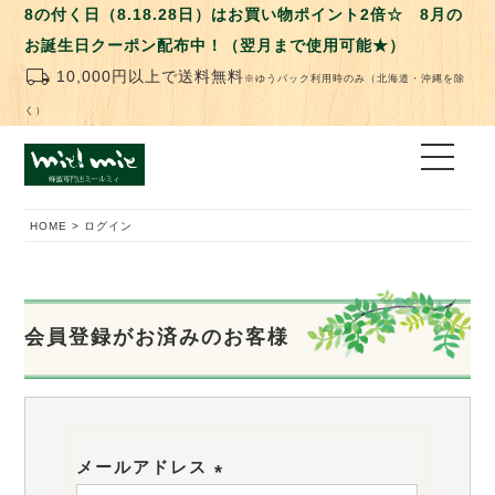
8の付く日（8.18.28日）はお買い物ポイント2倍☆ 8月の
お誕生日クーポン配布中！（翌月まで使用可能★）
local_shipping
10,000円以上で送料無料
※ゆうパック利用時のみ（北海道・沖縄を除
く）
HOME
ログイン
会員登録がお済みのお客様
メールアドレス