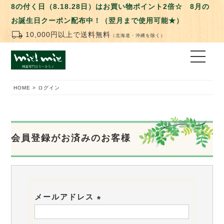
8の付く日（8.18.28日）はお買い物ポイント2倍☆ 8月の
お誕生日クーポン配布中！（翌月まで使用可能★）
local_shipping
10,000円以上で送料無料
（北海道・沖縄を除く）
HOME
ログイン
会員登録がお済みのお客様
メールアドレス
(