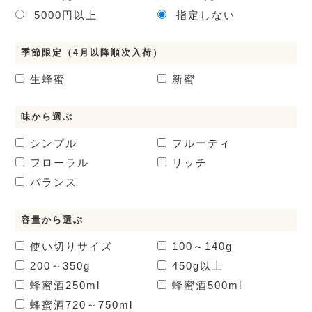
5000円以上
指定しない
季節限定（4月以降順次入荷）
生蜂蜜
新蜜
味から選ぶ
シンプル
フルーティ
フローラル
リッチ
バランス
容量から選ぶ
使い切りサイズ
100～140g
200～350g
450g以上
蜂蜜酒
250ml
蜂蜜酒
500ml
蜂蜜酒
720～750ml