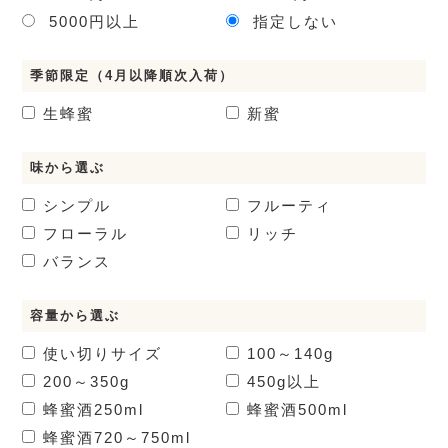
5000円以上
指定しない
季節限定（4月以降順次入荷）
生蜂蜜
新蜜
味から選ぶ
シンプル
フルーティ
フローラル
リッチ
バランス
容量から選ぶ
使い切りサイズ
100～140g
200～350g
450g以上
蜂蜜酒
250ml
蜂蜜酒
500ml
蜂蜜酒
720～750ml