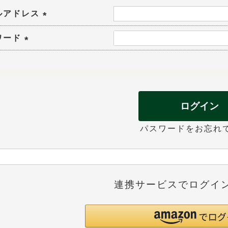
ルアドレス
(
ワード
必
(
須
必
)
須
)
ログイン
パスワードをお忘れ
連携サービスでログイ