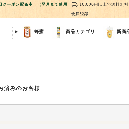
local_shipping
誕生日クーポン配布中！（翌月まで使用
10,000円以上で送料無料
会員登録
蜂蜜
商品
カテゴリ
新商
お済みのお客様