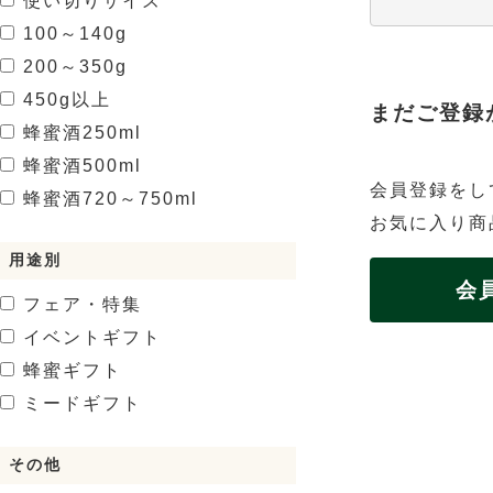
使い切りサイズ
100～140g
200～350g
450g以上
まだご登録
蜂蜜酒
250ml
蜂蜜酒
500ml
会員登録をし
蜂蜜酒
720～750ml
お気に入り商
用途別
会
フェア・特集
イベントギフト
蜂蜜ギフト
ミードギフト
その他