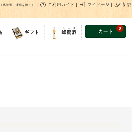
help
login
stylus_note
|
ご利用ガイド
|
マイページ
|
新規
（北海道・沖縄を除く）
0
ミード
カート
蜂蜜酒
品
ギフト