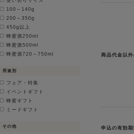
使い切りサイズ
100～140g
200～350g
450g以上
蜂蜜酒
250ml
蜂蜜酒
500ml
蜂蜜酒
720～750ml
商品代金以外
用途別
フェア・特集
イベントギフト
蜂蜜ギフト
ミードギフト
その他
申込の有効期