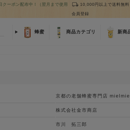
local_shipping
誕生日クーポン配布中！（翌月まで使用
10,000円以上で送料無料
会員登録
蜂蜜
商品
カテゴリ
新商
京都の老舗蜂蜜専門店 mielmie
株式会社金市商店
市川 拓三郎