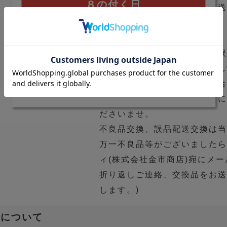
８の付く日
折り返しご連絡、交換品をお送
ます)
【ポイント2倍】8の付く日（8.18.28日）
は購入ポイントが2倍に！
食品ですので、不良品交換・
で、 あらかじめご了承くださ
新規会員登録はこちら
お客様都合の返品・交換の場
※長期ご不在等により、返送
ださいませ。
不良品交換、誤品配送交換は
万一不良品等がございましたら
ィ(株式会社金市商店)宛にメ
折り返しご連絡、交換品をお送
します。)
法について