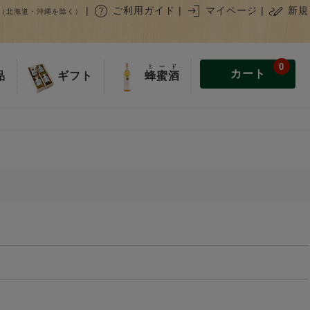
help
login
stylus_note
|
ご利用ガイド
|
マイページ
|
新規
（北海道・沖縄を除く）
0
ミード
カート
蜂蜜酒
品
ギフト