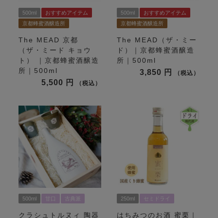
500ml
おすすめアイテム
500ml
おすすめアイテム
京都蜂蜜酒醸造所
京都蜂蜜酒醸造所
The MEAD 京都
The MEAD（ザ・ミー
（ザ・ミード キョウ
ド）｜京都蜂蜜酒醸造
ト） ｜京都蜂蜜酒醸造
所｜500ml
所｜500ml
3,850
税込
5,500
税込
500ml
甘口
古典派
250ml
セミドライ
クラシュトルヌィ 陶器
はちみつのお酒 蜜栗｜