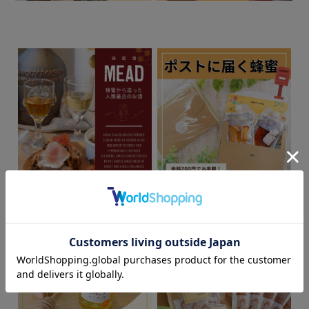
蜂蜜から造ったお酒、蜂蜜
メール便で簡単受取。ポス
酒（ミード）
トに届く蜂蜜