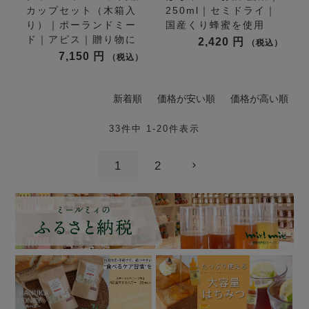
カップセット（木箱入
250ml｜セミドライ｜
り）｜ポーランドミー
国産くり蜂蜜を使用
ド｜アピス｜贈り物に
2,420
税込
7,150
税込
新着順
価格が安い順
価格が高い順
33
件中
1
-
20
件表示
1
2