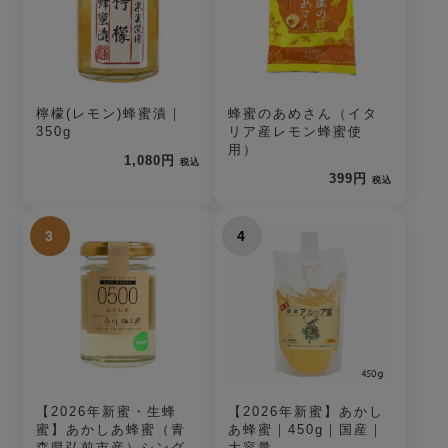
檸檬(レモン)蜂蜜漬｜
蜂蜜のあめさん（イタ
350g
リア産レモン蜂蜜使
用）
1,080円
税込
399円
税込
3
4
【2026年新蜜・生蜂
【2026年新蜜】あかし
蜜】あかしあ蜂蜜（青
あ蜂蜜｜450g｜国産｜
森県弘前市産）シング
大容量