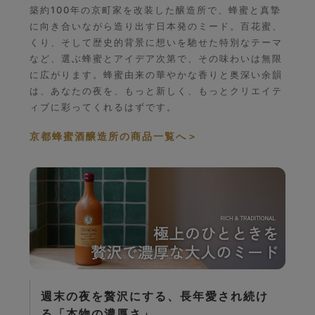
築約100年の京町家を改装した醸造所で、蜂蜜と真摯
に向き合いながら造り出す日本発のミード。百花蜜、
くり、そして歴史的背景に想いを馳せた特別なテーマ
など、選ぶ蜂蜜とアイデア次第で、その味わいは無限
に広がります。蜂蜜由来の華やかな香りと奥深い余韻
は、あなたの夜を、もっと新しく、もっとクリエイテ
ィブに彩ってくれるはずです。
京都蜂蜜酒醸造所の商品一覧へ
＞
週末の夜を贅沢にする、長年愛され続け
る「本物の濃厚さ」。