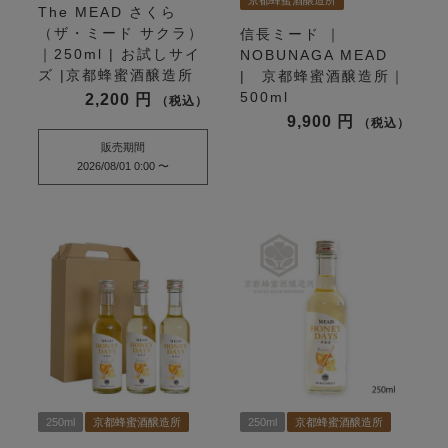
京都蜂蜜酒醸造所
The MEAD さくら
（ザ・ミード サクラ）
信長ミード ｜
｜250ml | お試しサイ
NOBUNAGA MEAD
ズ |京都蜂蜜酒醸造所
| 京都蜂蜜酒醸造所｜
500ml
2,200
税込
9,900
税込
販売期間
2026/08/01 0:00
〜
250ml
京都蜂蜜酒醸造所
250ml
京都蜂蜜酒醸造所