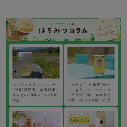
「今年も“この季節”がや
シングルオリジンハニー
ってきた」ハニーハンタ
「500種類目」は養蜂家
ー市川拓三郎、今年最初
さんとの20年以上の信頼
の買い付けは大阪・柏原
の証