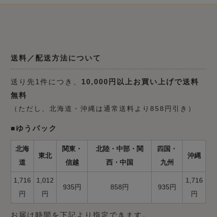
送料／配送方法について
送り先1件につき、
10,000円以上お買い上げで送料
無料
（ただし、北海道・沖縄は通常送料より858円引き）
■ゆうパック
北海
関東・
北陸・中部・関
四国・
東北
沖縄
道
信越
西・中国
九州
1,716
1,012
1,716
935円
858円
935円
円
円
円
お届け時間を下記より指定できます。