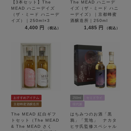
【3本セット】The
The MEAD ハニーデ
MEAD ハニーデイズ
イズ（ザ・ミード ハニ
（ザ・ミード ハニーデ
ーデイズ）｜京都蜂蜜
イズ）｜250ml×3
酒醸造所｜250ml
4,400
1,485
税込
税込
おすすめアイテム
250ml
セミドライ
京都蜂蜜酒醸造所
現代派
The MEAD 紅白ギフ
はちみつのお酒「黒
トセット（The MEAD
鴉」「荒地」 ナカタ
& The MEAD さく
ヒサ氏監修スペシャル