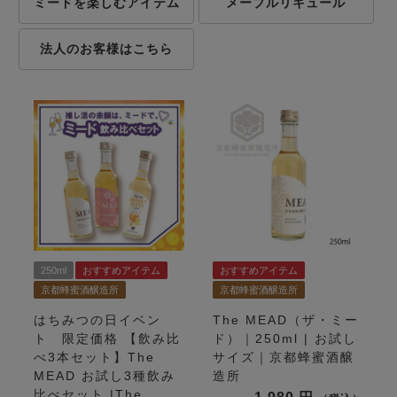
ミードを楽しむアイテム
メープルリキュール
法人のお客様はこちら
250ml
おすすめアイテム
おすすめアイテム
京都蜂蜜酒醸造所
京都蜂蜜酒醸造所
はちみつの日イベン
The MEAD（ザ・ミー
ト 限定価格
【飲み比
ド）｜250ml | お試し
べ3本セット】The
サイズ｜京都蜂蜜酒醸
MEAD お試し3種飲み
造所
比べセット |The