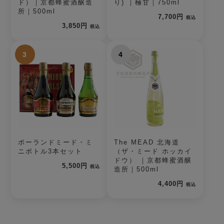
ド）｜京都蜂蜜酒醸造
り) ｜極甘｜750ml
所｜500ml
7,700円
税込
3,850円
税込
3
4
ポーランドミード・ミ
The MEAD 北海道
ニボトル3本セット
（ザ・ミード ホッカイ
ドウ） ｜京都蜂蜜酒醸
5,500円
税込
造所｜500ml
4,400円
税込