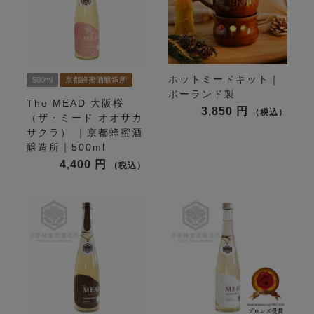
ホットミードキット｜
500ml
京都蜂蜜酒醸造所
ポーランド製
The MEAD 大阪桜
3,850
税込
（ザ・ミード オオサカ
サクラ） ｜京都蜂蜜酒
醸造所｜500ml
4,400
税込