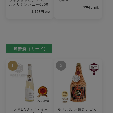
ルオリジンハニー0500
3,996円
税込
1,728円
税込
蜂蜜酒（ミード）
1
2
The MEAD（ザ・ミー
ルベルスキ(編みカゴ入