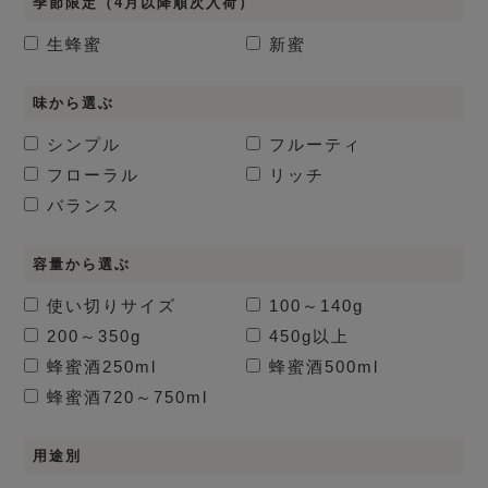
季節限定（4月以降順次入荷）
生蜂蜜
新蜜
味から選ぶ
シンプル
フルーティ
フローラル
リッチ
バランス
容量から選ぶ
使い切りサイズ
100～140g
200～350g
450g以上
蜂蜜酒
250ml
蜂蜜酒
500ml
蜂蜜酒
720～750ml
用途別