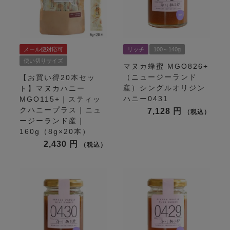
メール便対応可
リッチ
100～140g
使い切りサイズ
マヌカ蜂蜜 MGO826+
（ニュージーランド
【お買い得20本セッ
産）シングルオリジン
ト】マヌカハニー
ハニー0431
MGO115+｜スティッ
クハニープラス｜ニュ
7,128
税込
ージーランド産｜
160g（8g×20本）
2,430
税込