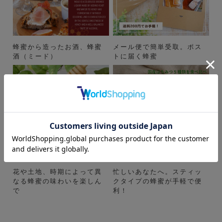
蜂蜜から造ったお酒、蜂蜜
メール便で簡単受取。ポス
酒（ミード）
トに届く蜂蜜
花や土地、時期によって異
忙しいあなたへ。スティッ
なる蜂蜜の味わいを楽しん
クタイプの蜂蜜が手軽で便
で
利！