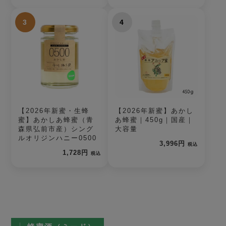
3
4
【2026年新蜜・生蜂
【2026年新蜜】あかし
蜜】あかしあ蜂蜜（青
あ蜂蜜｜450g｜国産｜
森県弘前市産）シング
大容量
ルオリジンハニー0500
3,996円
税込
1,728円
税込