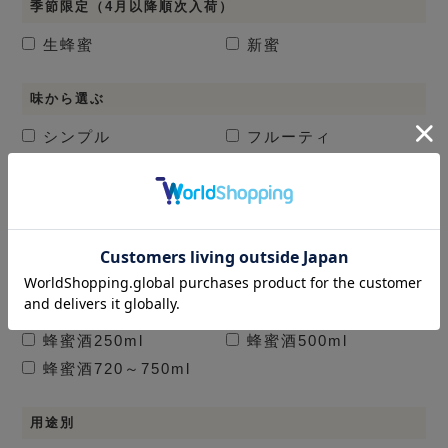
季節限定（4月以降順次入荷）
生蜂蜜
新蜜
味から選ぶ
シンプル
フルーティ
フローラル
リッチ
バランス
容量から選ぶ
使い切りサイズ
100～140g
200～350g
450g以上
蜂蜜酒
250ml
蜂蜜酒
500ml
蜂蜜酒
720～750ml
用途別