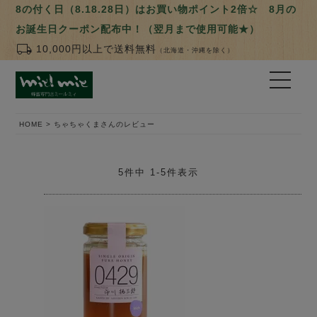
8の付く日（8.18.28日）はお買い物ポイント2倍☆ 8月の
お誕生日クーポン配布中！（翌月まで使用可能★）
local_shipping
10,000円以上で送料無料
（北海道・沖縄を除く）
HOME
ちゃちゃくまさんのレビュー
5
件中
1
-
5
件表示