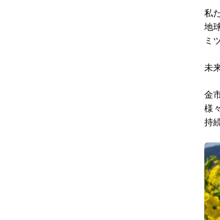
私
地
ミ
未
金
様
持