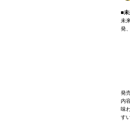
■
未
発
発売
内容
味
す