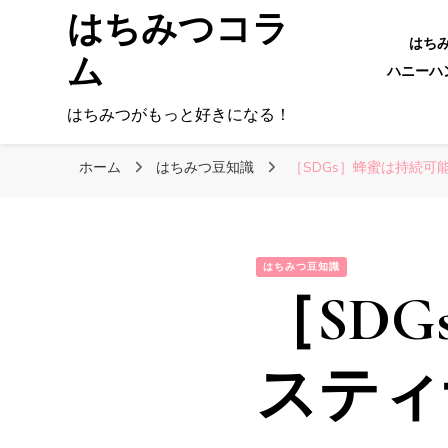
はちみつコラ
はち
ム
ハニーハン
はちみつがもっと好きになる！
ホーム
はちみつ豆知識
［SDGs］蜂蜜は持続可
はちみつ豆知識
［SD
スティ