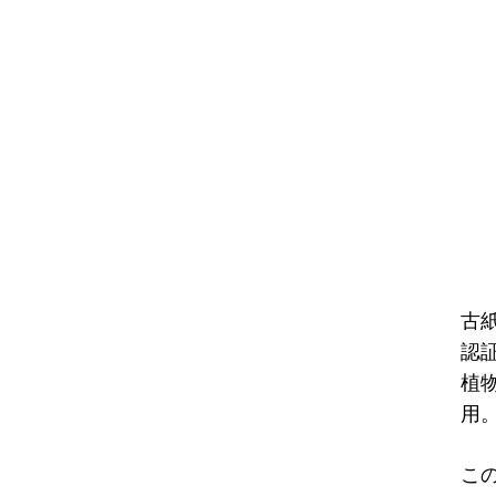
古
認
植
用
こ