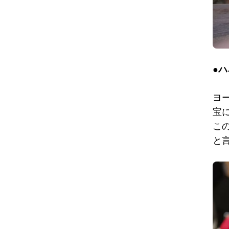
●
ヨ
宝
こ
と