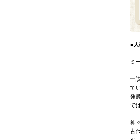
●
ミ
一
て
発
で
神
古
や