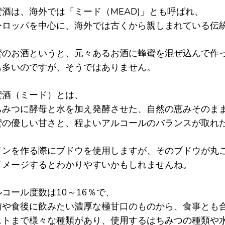
蜜酒は、海外では「ミード（MEAD)」とも呼ばれ、
ーロッパを中心に、海外では古くから親しまれている伝
蜜のお酒というと、元々あるお酒に蜂蜜を混ぜ込んで作
も多いのですが、そうではありません。
蜜酒（ミード）とは、
ちみつに酵母と水を加え発酵させた、自然の恵みそのま
蜜の優しい甘さと、程よいアルコールのバランスが取れ
インを作る際にブドウを使用しますが、そのブドウが丸
イメージするとわかりやすいかもしれませんね。
ルコール度数は10～16％で、
前や食後に飲みたい濃厚な極甘口のものから、食事とも
ストまで様々な種類があり、使用するはちみつの種類や