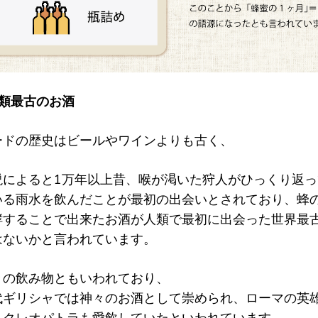
人類最古のお酒
ードの歴史はビールやワインよりも古く、
説によると1万年以上昔、喉が渇いた狩人がひっくり返
いる雨水を飲んだことが最初の出会いとされており、蜂
酵することで出来たお酒が人類で最初に出会った世界最
はないかと言われています。
々の飲み物ともいわれており、
代ギリシャでは神々のお酒として崇められ、ローマの英
、クレオパトラも愛飲していたといわれています。