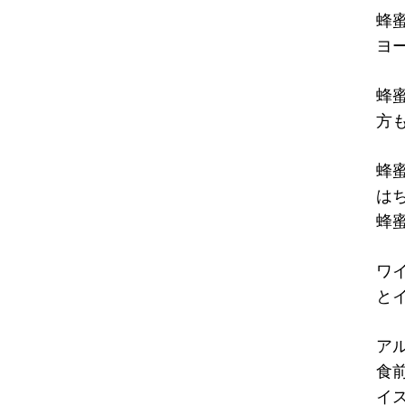
蜂
ヨ
蜂
方
蜂
は
蜂
ワ
と
ア
食
イ