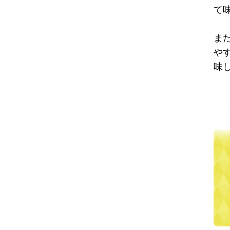
て
ま
や
味