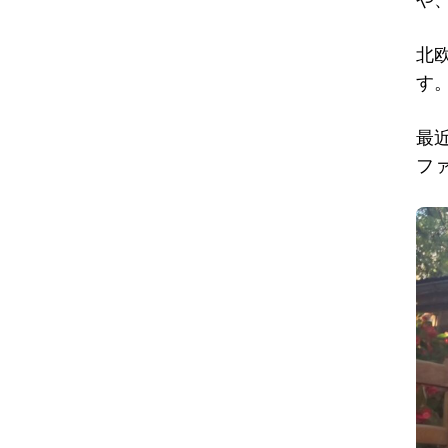
北
す
最
フ