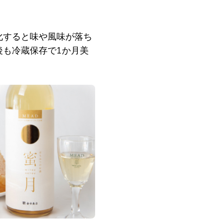
化すると味や風味が落ち
後も冷蔵保存で1か月美
。