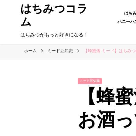
はちみつコラ
はち
ム
ハニーハン
はちみつがもっと好きになる！
ホーム
ミード豆知識
【蜂蜜酒 ミード】はちみ
ミード豆知識
【蜂蜜
お酒