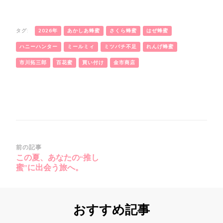
タグ:
2026年
あかしあ蜂蜜
さくら蜂蜜
はぜ蜂蜜
ハニーハンター
ミールミィ
ミツバチ不足
れんげ蜂蜜
市川拓三郎
百花蜜
買い付け
金市商店
投
前の記事
この夏、あなたの“推し
稿
蜜”に出会う旅へ。
ナ
ビ
ゲ
おすすめ記事
ー