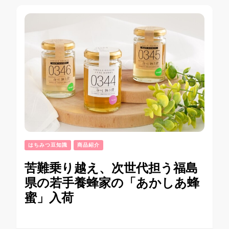
シ
ョ
ン
はちみつ豆知識
商品紹介
苦難乗り越え、次世代担う福島
県の若手養蜂家の「あかしあ蜂
蜜」入荷