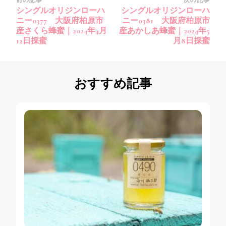
投
前の記事
次の記事
シングルオリジンローハ
シングルオリジンローハ
稿
ニー0377 大阪府柏原市
ニー0381 大阪府柏原市
ナ
産さくら蜂蜜｜2024年4月
産あかしあ蜂蜜｜2024年5
12日採蜜
月8日採蜜
ビ
ゲ
ー
おすすめ記事
シ
ョ
ン