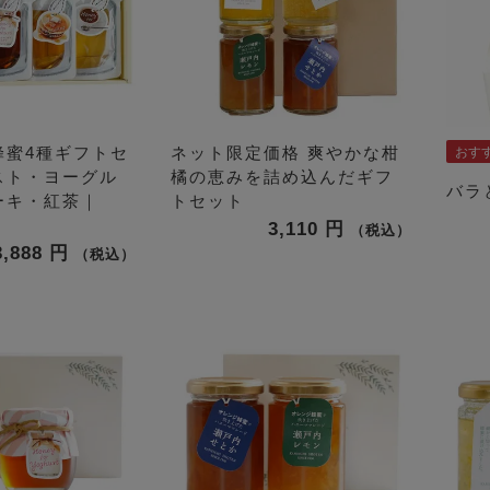
蜂蜜4種ギフトセ
ネット限定価格
爽やかな柑
おす
スト・ヨーグル
橘の恵みを詰め込んだギフ
バラ
ーキ・紅茶｜
トセット
3,110
税込
3,888
税込