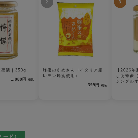
2
3
蜜漬｜350g
蜂蜜のあめさん（イタリア産
【2026
レモン蜂蜜使用）
しあ蜂蜜
1,080円
税込
シングルオ
399円
税込
ミード）