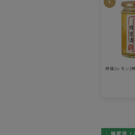
1
檸檬(レモン)蜂
蜂蜜酒（