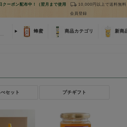
local_shipping
誕生日クーポン配布中！（翌月まで使用
10,000円以上で送料無料
会員登録
蜂蜜
商品
カテゴリ
新商
比べセット
プチギフト