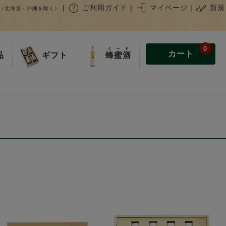
help
login
stylus_note
|
ご利用ガイド
|
マイページ
|
新規
（北海道・沖縄を除く）
0
ミード
カート
蜂蜜酒
品
ギフト