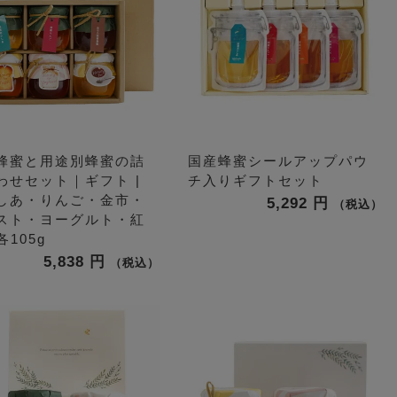
蜂蜜と用途別蜂蜜の詰
国産蜂蜜シールアップパウ
わせセット｜ギフト |
チ入りギフトセット
しあ・りんご・金市・
5,292
税込
スト・ヨーグルト・紅
 各105g
5,838
税込