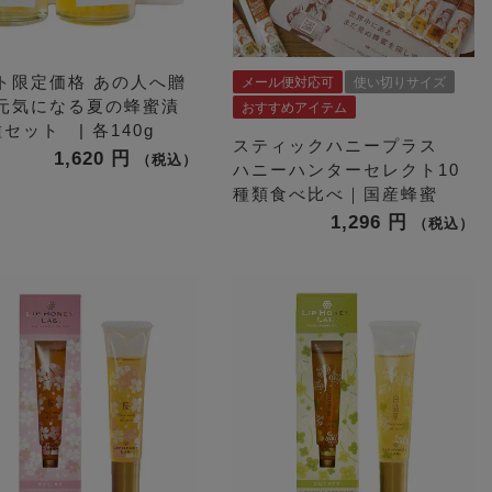
ト限定価格
あの人へ贈
メール便対応可
使い切りサイズ
元気になる夏の蜂蜜漬
おすすめアイテム
セット | 各140g
スティックハニープラス
1,620
税込
ハニーハンターセレクト10
種類食べ比べ｜国産蜂蜜
1,296
税込