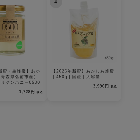
4
年新蜜・生蜂蜜】あか
【2026年新蜜】あかしあ蜂蜜
（青森県弘前市産）
｜450g｜国産｜大容量
リジンハニー0500
3,996円
税込
1,728円
税込