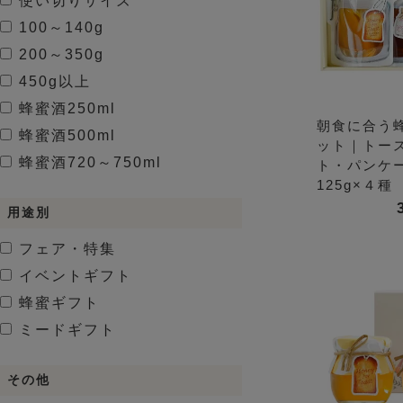
使い切りサイズ
100～140g
200～350g
450g以上
蜂蜜酒
250ml
朝食に合う
蜂蜜酒
500ml
ット｜トー
蜂蜜酒
720～750ml
ト・パンケ
125g×４種
用途別
フェア・特集
イベントギフト
蜂蜜ギフト
ミードギフト
その他