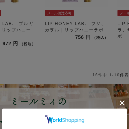
メール便対応可
メー
Y LAB. ブルガ
LIP HONEY LAB. フジ、
LIP
｜リップハニー
カヲル｜リップハニーラボ
ラ、
ボ
756
税込
972
税込
16
件中
1
-
16
件表