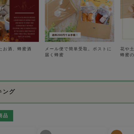
たお酒、蜂蜜酒
メール便で簡単受取。ポストに
花や
届く蜂蜜
蜂蜜
キング
商品