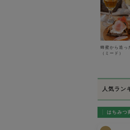
蜂蜜から造っ
（ミード）
人気ラン
はちみつ