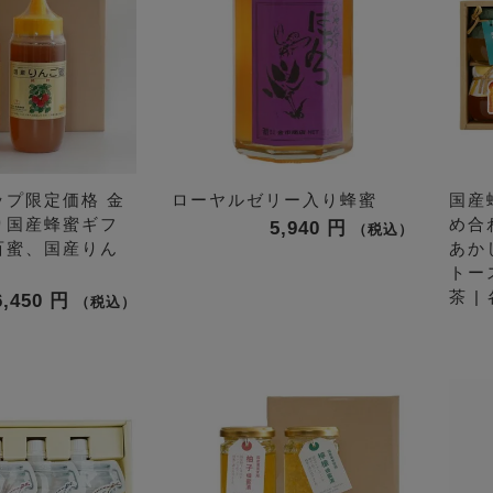
ップ限定価格
金
ローヤルゼリー入り蜂蜜
国産
り国産蜂蜜ギフ
め合
5,940
税込
百蜜、国産りん
あか
トー
茶 |
6,450
税込