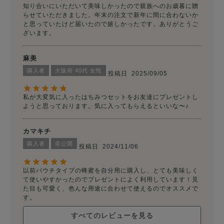
知り合いにいただいて美味しかったので親族へのお歳暮に贈
らせていただきました。年末の注文で新年に間に合わないか
と思っていたけど届いたので嬉しかったです。ありがとうご
ざいます。
麻美
購入者
大阪府
40代
女性
投稿日
2025/09/05
私が大変気に入ったはちみつセットをお友達にプレゼントし
ようと思っております。気に入ってもらえるといいな〜♪
カマキチ
購入者
非公開
投稿日
2024/11/06
以前パウチタイプの蜂蜜を自分用に購入し、とても美味しく
て使いやすかったのでプレゼントによく利用しています！見
た目も可愛く、色んな用途に合わせて使えるのでオススメで
す。
すべてのレビューを見る