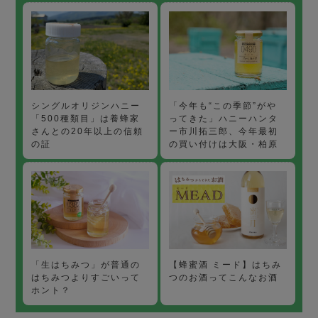
「今年も“この季節”がや
シングルオリジンハニー
ってきた」ハニーハンタ
「500種類目」は養蜂家
ー市川拓三郎、今年最初
さんとの20年以上の信頼
の買い付けは大阪・柏原
の証
【蜂蜜酒 ミード】はちみ
「生はちみつ」が普通の
つのお酒ってこんなお酒
はちみつよりすごいって
ホント？