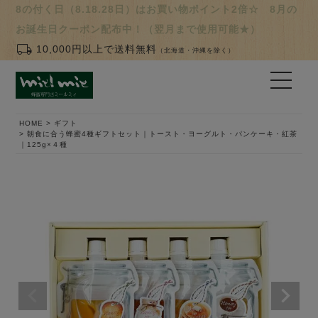
8の付く日（8.18.28日）はお買い物ポイント2倍☆ 8月の
お誕生日クーポン配布中！（翌月まで使用可能★）
local_shipping
10,000円以上で送料無料
（北海道・沖縄を除く）
HOME
ギフト
朝食に合う蜂蜜4種ギフトセット｜トースト・ヨーグルト・パンケーキ・紅茶
｜125g×４種