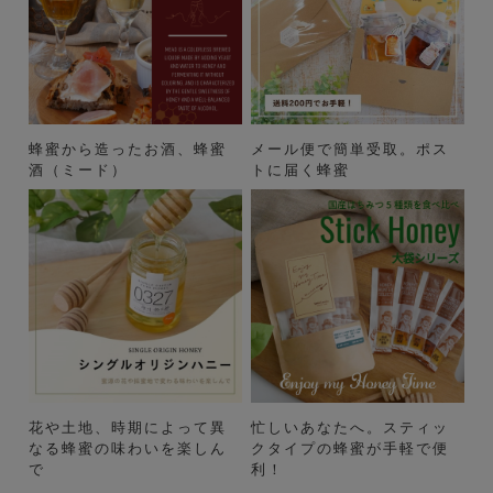
蜂蜜から造ったお酒、蜂蜜
メール便で簡単受取。ポス
酒（ミード）
トに届く蜂蜜
花や土地、時期によって異
忙しいあなたへ。スティッ
なる蜂蜜の味わいを楽しん
クタイプの蜂蜜が手軽で便
で
利！