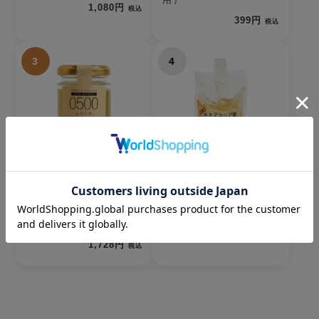
1,080円
税込
399円
税込
3
4
【2026年新蜜・生蜂
【2026年新蜜】あかし
蜜】あかしあ蜂蜜（青
あ蜂蜜｜450g｜国産｜
森県弘前市産）シング
大容量
ルオリジンハニー0500
3,996円
税込
1,728円
税込