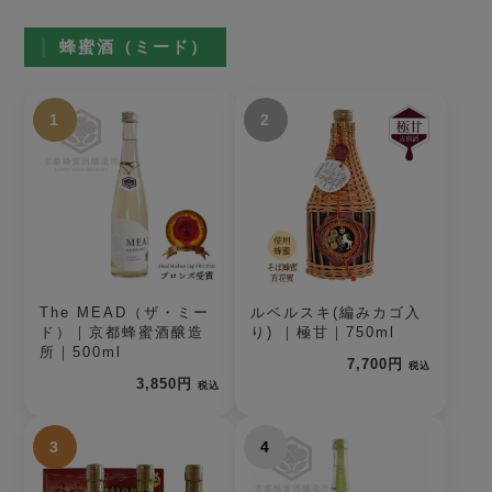
蜂蜜酒（ミード）
1
2
The MEAD（ザ・ミー
ルベルスキ(編みカゴ入
ド）｜京都蜂蜜酒醸造
り) ｜極甘｜750ml
所｜500ml
7,700円
税込
3,850円
税込
3
4