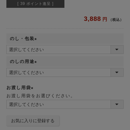
[
39
ポイント進呈 ]
3,888
税込
のし・包装
(
必
のしの用途
須
(
)
必
須
お渡し用袋
)
お渡し用袋をお選びください。
(
必
須
お気に入りに登録する
)