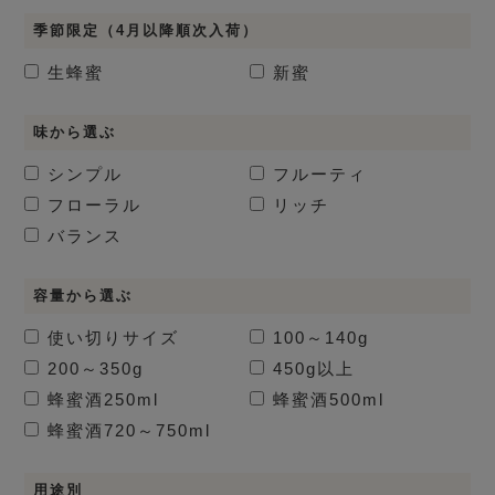
季節限定（4月以降順次入荷）
生蜂蜜
新蜜
味から選ぶ
シンプル
フルーティ
フローラル
リッチ
バランス
容量から選ぶ
使い切りサイズ
100～140g
200～350g
450g以上
蜂蜜酒
250ml
蜂蜜酒
500ml
蜂蜜酒
720～750ml
用途別