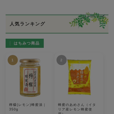
人気ランキング
はちみつ商品
1
2
檸檬(レモン)蜂蜜漬｜
蜂蜜のあめさん（イタ
350g
リア産レモン蜂蜜使
用）