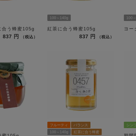
100～140g
100～
合う蜂蜜105g
紅茶に合う蜂蜜105g
ヨー
837
837
税込
税込
フルーティ
バランス
シン
100～140g
紅茶に合う蜂蜜
蜜105g
期間