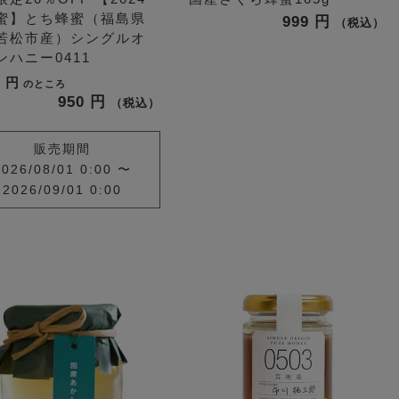
蜜】とち蜂蜜（福島県
999
税込
若松市産）シングルオ
ンハニー0411
8
のところ
950
税込
販売期間
2026/08/01 0:00
〜
2026/09/01 0:00