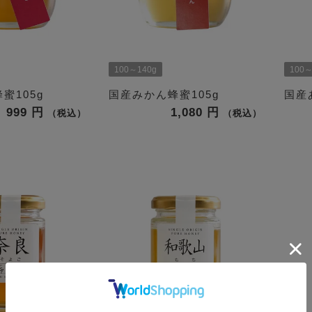
100～140g
100～
蜜105g
国産みかん蜂蜜105g
国産
999
1,080
税込
税込