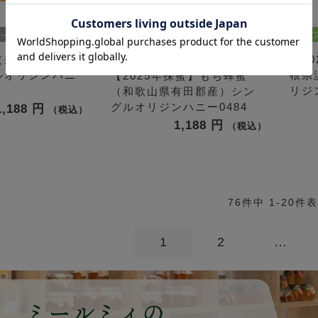
0～140g
フルーティ
バランス
シン
100～140g
（奈良県生駒市
【2
ルオリジンハニ
根県
【2025年採蜜】もち蜂蜜
リジ
（和歌山県有田郡産）シン
グルオリジンハニー0484
1,188
税込
1,188
税込
76
件中
1
-
20
件表
1
2
…