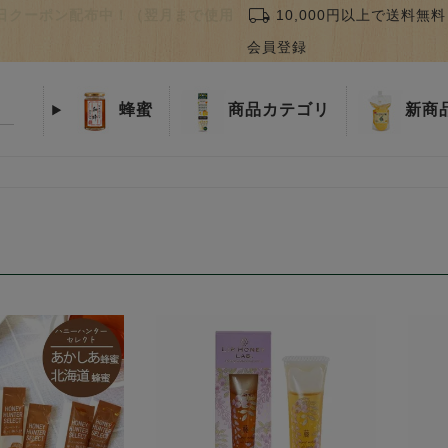
local_shipping
誕生日クーポン配布中！（翌月まで使用
10,000円以上で送料無料
会員登録
蜂蜜
商品
カテゴリ
新商