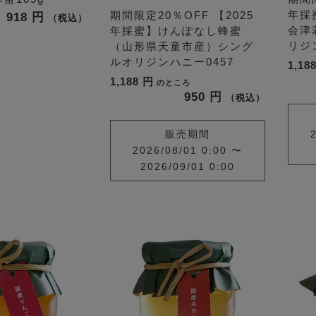
年採
期間限定20％OFF
【2025
918
税込
会津
年採蜜】けんぽなし蜂蜜
リジ
（山形県天童市産）シング
ルオリジンハニー0457
1,18
1,188
のところ
950
税込
販売期間
2026/08/01 0:00
〜
2026/09/01 0:00