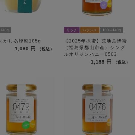
140g
リッチ
バランス
100～140g
あかしあ蜂蜜105g
【2025年採蜜】荒地瓜蜂蜜
（福島県郡山市産）シング
1,080
税込
ルオリジンハニー0503
1,188
税込