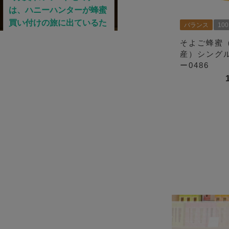
バランス
10
そよご蜂蜜
産）シング
ー0486