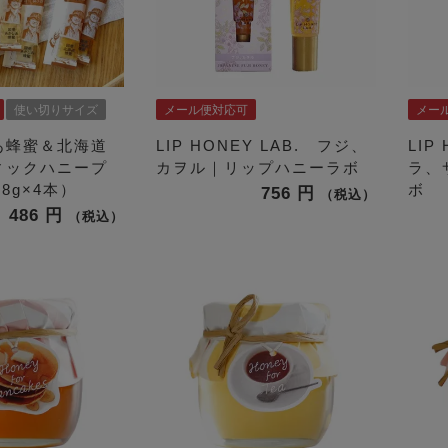
使い切りサイズ
メール便対応可
メー
あ蜂蜜＆北海道
LIP HONEY LAB. フジ、
LIP
ィックハニープ
カヲル｜リップハニーラボ
ラ、
8g×4本）
ボ
756
税込
486
税込