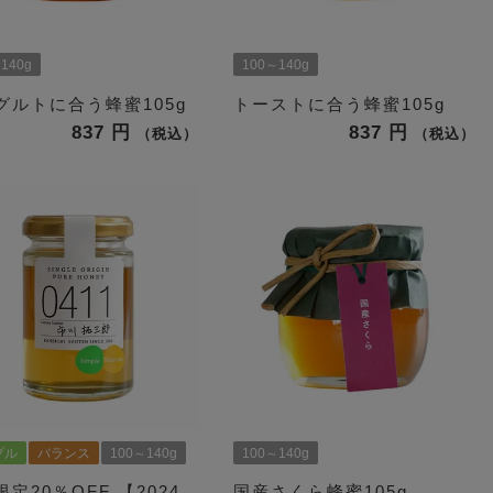
140g
100～140g
グルトに合う蜂蜜105g
トーストに合う蜂蜜105g
837
837
税込
税込
プル
バランス
100～140g
100～140g
限定20％OFF
【2024
国産さくら蜂蜜105g