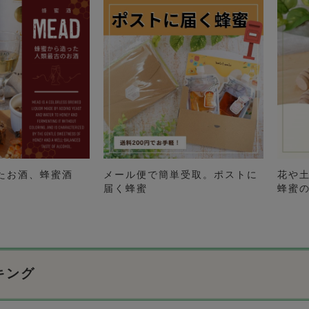
たお酒、蜂蜜酒
メール便で簡単受取。ポストに
花や
届く蜂蜜
蜂蜜
キング