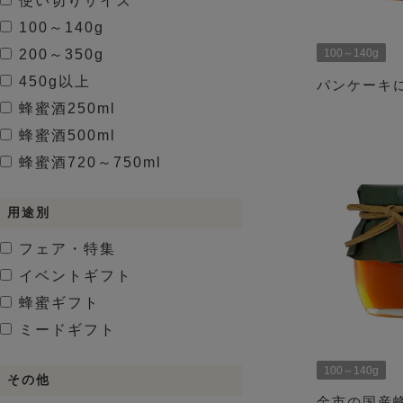
使い切りサイズ
100～140g
200～350g
100～140g
450g以上
パンケーキに
蜂蜜酒
250ml
蜂蜜酒
500ml
蜂蜜酒
720～750ml
用途別
フェア・特集
イベントギフト
蜂蜜ギフト
ミードギフト
100～140g
その他
金市の国産蜂