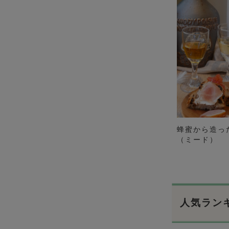
蜂蜜から造っ
（ミード）
人気ラン