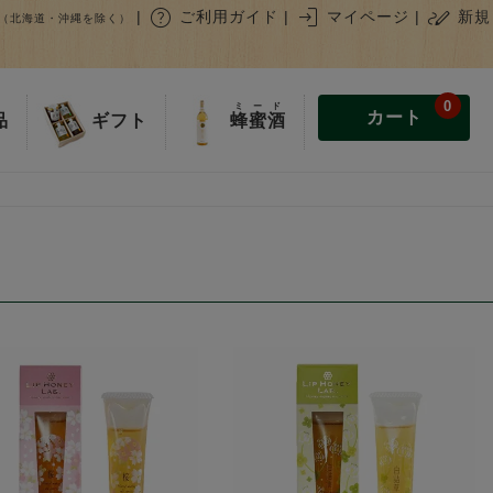
help
login
stylus_note
|
ご利用ガイド
|
マイページ
|
新規
（北海道・沖縄を除く）
0
ミード
カート
蜂蜜酒
品
ギフト