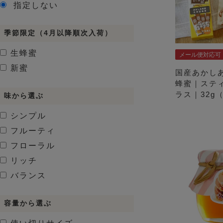
指定しない
季節限定（4月以降順次入荷）
生蜂蜜
メール便対応可
新蜜
国産あかし
蜂蜜｜ステ
ラス｜32g（
味から選ぶ
シンプル
フルーティ
フローラル
リッチ
バランス
容量から選ぶ