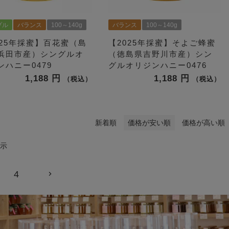
プル
バランス
100～140g
バランス
100～140g
025年採蜜】百花蜜（島
【2025年採蜜】そよご蜂蜜
浜田市産）シングルオ
（徳島県吉野川市産）シン
ンハニー0479
グルオリジンハニー0476
1,188
1,188
税込
税込
新着順
価格が安い順
価格が高い順
示
4