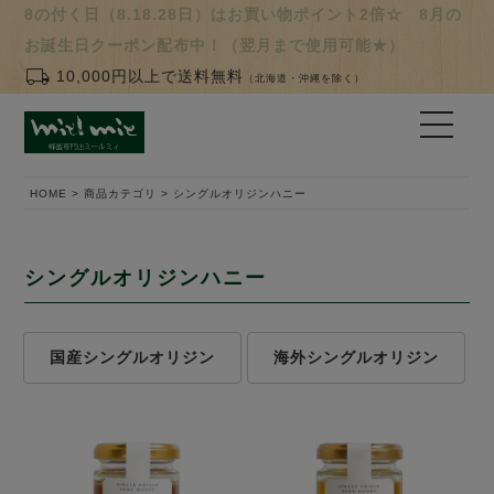
8の付く日（8.18.28日）はお買い物ポイント2倍☆ 8月の
お誕生日クーポン配布中！（翌月まで使用可能★）
local_shipping
10,000円以上で送料無料
（北海道・沖縄を除く）
HOME
商品カテゴリ
シングルオリジンハニー
シングルオリジンハニー
国産シングルオリジン
海外シングルオリジン