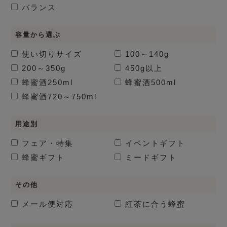
バランス
容量から選ぶ
使い切りサイズ
100～140g
200～350g
450g以上
蜂蜜酒
250ml
蜂蜜酒
500ml
蜂蜜酒
720～750ml
用途別
フェア・特集
イベントギフト
蜂蜜ギフト
ミードギフト
その他
メール便対応
紅茶に合う蜂蜜