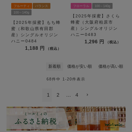
フルーティ
バランス
フローラル
100～140g
100～140g
【2025年採蜜】さくら
蜂蜜（大阪府柏原市
【2025年採蜜】もち蜂
産）シングルオリジン
蜜（和歌山県有田郡
ハニー0483
産）シングルオリジン
ハニー0484
1,296
税込
1,188
税込
新着順
価格が安い順
価格が高い順
68
件中
1
-
20
件表示
1
2
…
4