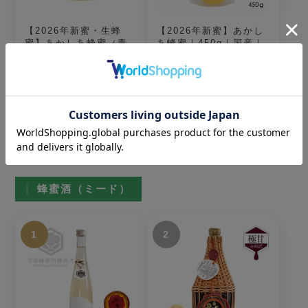
【2026年新蜜・生蜂
【2026年新蜜】あかし
蜜】あかしあ蜂蜜（青
あ蜂蜜｜450g｜国産｜
森県弘前市産）シング
大容量
ルオリジンハニー0500
3,996円
税込
1,728円
税込
蜂蜜酒（ミード）
1
2