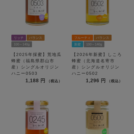
リッチ
バランス
フルーティ
バランス
100～140g
新蜜
100～140g
【2025年採蜜】荒地瓜
【2026年新蜜】しころ
蜂蜜（福島県郡山市
蜂蜜（北海道名寄市
産）シングルオリジン
産）シングルオリジン
ハニー0503
ハニー0502
1,188
1,296
税込
税込