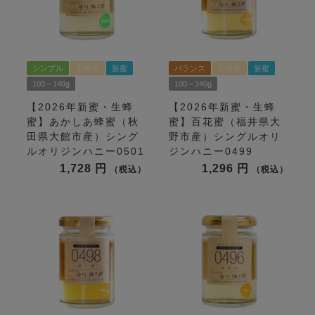
シンプル
生蜂蜜
新蜜
バランス
生蜂蜜
新蜜
100～140g
100～140g
【2026年新蜜・生蜂
【2026年新蜜・生蜂
蜜】あかしあ蜂蜜（秋
蜜】百花蜜（福井県大
田県大館市産）シング
野市産）シングルオリ
ルオリジンハニー0501
ジンハニー0499
1,728
1,296
税込
税込