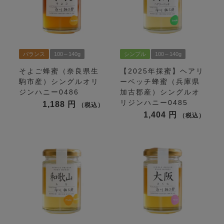
バランス
100～140g
シンプル
100～140g
そよご蜂蜜（奈良県生
【2025年採蜜】ヘアリ
駒市産）シングルオリ
ーベッチ蜂蜜（兵庫県
ジンハニー0486
加古郡産）シングルオ
リジンハニー0485
1,188
税込
1,404
税込