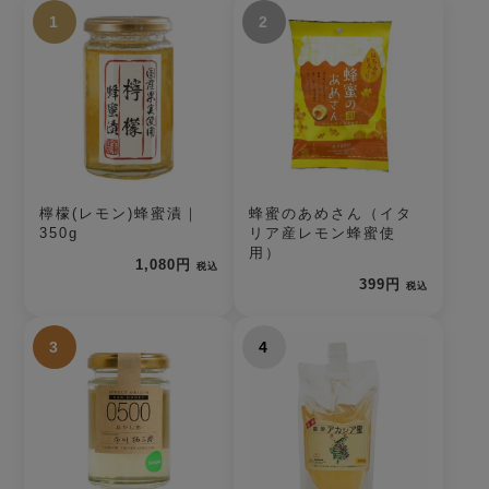
1
2
檸檬(レモン)蜂蜜漬｜
蜂蜜のあめさん（イタ
350g
リア産レモン蜂蜜使
用）
1,080円
税込
399円
税込
3
4