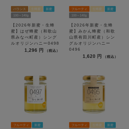
バランス
生蜂蜜
新蜜
フルーティ
生蜂蜜
新蜜
100～140g
100～140g
【2026年新蜜・生蜂
【2026年新蜜・生蜂
蜜】はぜ蜂蜜（和歌山
蜜】みかん蜂蜜（和歌
県みなべ町産）シング
山県有田川町産）シン
ルオリジンハニー0498
グルオリジンハニー
0496
1,296
税込
1,620
税込
フルーティ
新蜜
フルーティ
生蜂蜜
新蜜