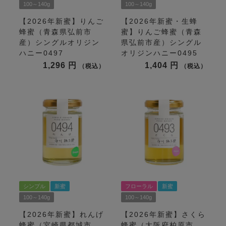
100～140g
100～140g
【2026年新蜜】りんご
【2026年新蜜・生蜂
蜂蜜（青森県弘前市
蜜】りんご蜂蜜（青森
産）シングルオリジン
県弘前市産）シングル
ハニー0497
オリジンハニー0495
1,296
1,404
税込
税込
シンプル
新蜜
フローラル
新蜜
100～140g
100～140g
【2026年新蜜】れんげ
【2026年新蜜】さくら
蜂蜜（宮崎県都城市
蜂蜜（大阪府柏原市