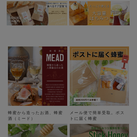
蜂蜜から造ったお酒、蜂蜜
メール便で簡単受取。ポス
酒（ミード）
トに届く蜂蜜