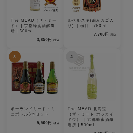
The MEAD（ザ・ミー
ルベルスキ(編みカゴ入
ド）｜京都蜂蜜酒醸造
り) ｜極甘｜750ml
所｜500ml
7,700円
税込
3,850円
税込
3
4
ポーランドミード・ミ
The MEAD 北海道
ニボトル3本セット
（ザ・ミード ホッカイ
ドウ） ｜京都蜂蜜酒醸
5,500円
税込
造所｜500ml