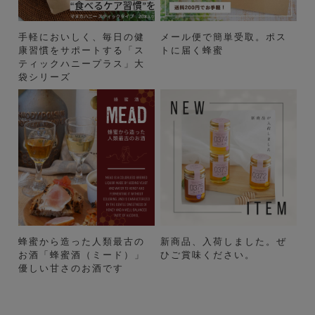
手軽においしく、毎日の健
メール便で簡単受取。ポス
康習慣をサポートする「ス
トに届く蜂蜜
ティックハニープラス」大
袋シリーズ
蜂蜜から造った人類最古の
新商品、入荷しました。ぜ
お酒「蜂蜜酒（ミード）」
ひご賞味ください。
優しい甘さのお酒です