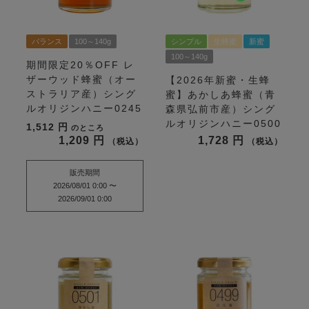
バランス
100～140g
シンプル
生蜂蜜
新蜜
100～140g
期間限定20％OFF
レ
ザーウッド蜂蜜（オー
【2026年新蜜・生蜂
ストラリア産）シング
蜜】あかしあ蜂蜜（青
ルオリジンハニー0245
森県弘前市産）シング
ルオリジンハニー0500
1,512
のところ
1,209
1,728
税込
税込
販売期間
2026/08/01 0:00
〜
2026/09/01 0:00