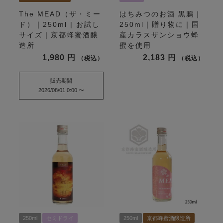
The MEAD（ザ・ミー
はちみつのお酒 黒鴉｜
ド）｜250ml | お試し
250ml｜贈り物に｜国
サイズ｜京都蜂蜜酒醸
産カラスザンショウ蜂
造所
蜜を使用
1,980
2,183
税込
税込
販売期間
2026/08/01 0:00
〜
250ml
セミドライ
250ml
京都蜂蜜酒醸造所