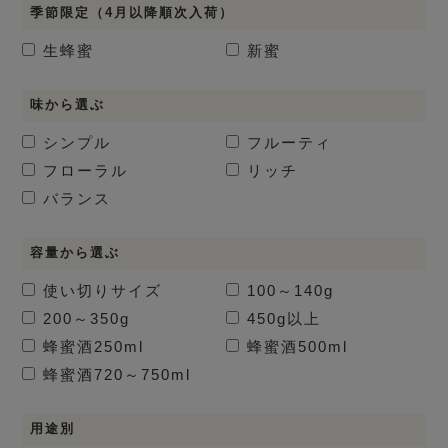
季節限定（4月以降順次入荷）
生蜂蜜
新蜜
味から選ぶ
シンプル
フルーティ
フローラル
リッチ
バランス
容量から選ぶ
使い切りサイズ
100～140g
200～350g
450g以上
蜂蜜酒
250ml
蜂蜜酒
500ml
蜂蜜酒
720～750ml
用途別