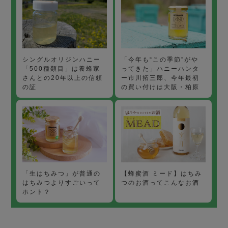
「今年も“この季節”がや
シングルオリジンハニー
ってきた」ハニーハンタ
「500種類目」は養蜂家
ー市川拓三郎、今年最初
さんとの20年以上の信頼
の買い付けは大阪・柏原
の証
【蜂蜜酒 ミード】はちみ
「生はちみつ」が普通の
つのお酒ってこんなお酒
はちみつよりすごいって
ホント？