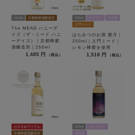
250ml
京都蜂蜜酒醸造所
250ml
やや甘口
現代派
入門ミード
The MEAD ハニーデ
イズ（ザ・ミード ハニ
はちみつのお酒 蜜月｜
ーデイズ）｜京都蜂蜜
250ml｜入門ミード｜
酒醸造所｜250ml
レモン蜂蜜を使用
1,485
1,518
税込
税込
おすすめアイテム
250ml
セミドライ
京都蜂蜜酒醸造所
現代派