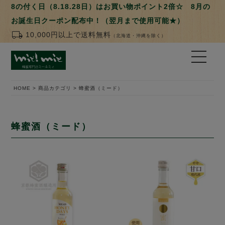
8の付く日（8.18.28日）はお買い物ポイント2倍☆ 8月の
お誕生日クーポン配布中！（翌月まで使用可能★）
local_shipping
10,000円以上で送料無料
（北海道・沖縄を除く）
HOME
商品カテゴリ
蜂蜜酒（ミード）
蜂蜜酒（ミード）