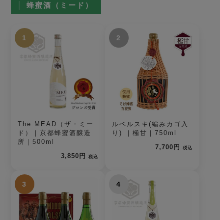
蜂蜜酒（ミード）
1
2
The MEAD（ザ・ミー
ルベルスキ(編みカゴ入
ド）｜京都蜂蜜酒醸造
り) ｜極甘｜750ml
所｜500ml
7,700円
税込
3,850円
税込
3
4