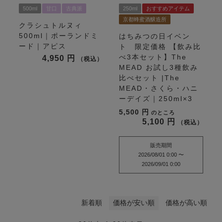
500ml
甘口
古典派
250ml
おすすめアイテム
京都蜂蜜酒醸造所
クラシュトルヌィ
500ml｜ポーランドミ
はちみつの日イベン
ード｜アピス
ト 限定価格
【飲み比
べ3本セット】The
4,950
税込
MEAD お試し3種飲み
比べセット |The
MEAD・さくら・ハニ
ーデイズ｜250ml×3
5,500
のところ
5,100
税込
販売期間
2026/08/01 0:00
〜
2026/09/01 0:00
新着順
価格が安い順
価格が高い順