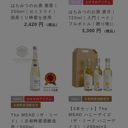
現代派
おすすめアイテム
はちみつのお酒 蜜栗｜
250ml｜セミドライ｜
はちみつのお酒 蜜月｜
国産くり蜂蜜を使用
720ml｜入門ミード｜
フルボトル｜贈り物に
2,420
税込
3,300
税込
500ml
おすすめアイテム
250ml
京都蜂蜜酒醸造所
京都蜂蜜酒醸造所
【3本セット】The
MEAD ハニーデイズ
The MEAD（ザ・ミー
（ザ・ミード ハニーデ
ド）｜京都蜂蜜酒醸造
イズ）｜250ml×3
所｜500ml