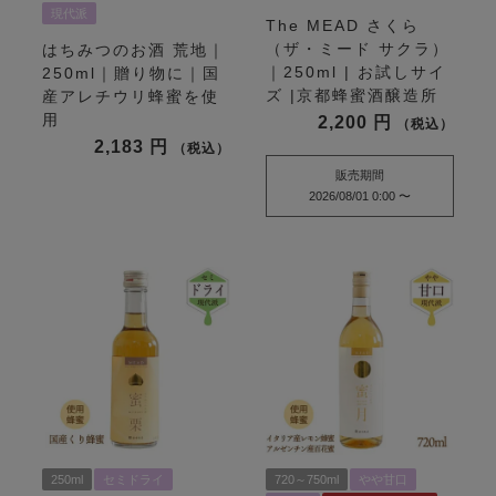
現代派
The MEAD さくら
（ザ・ミード サクラ）
はちみつのお酒 荒地｜
｜250ml | お試しサイ
250ml｜贈り物に｜国
ズ |京都蜂蜜酒醸造所
産アレチウリ蜂蜜を使
用
2,200
税込
2,183
税込
販売期間
2026/08/01 0:00
〜
250ml
セミドライ
720～750ml
やや甘口