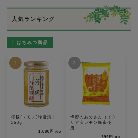
人気ランキング
はちみつ商品
1
2
檸檬(レモン)蜂蜜漬｜
蜂蜜のあめさん（イタ
350g
リア産レモン蜂蜜使
用）
1,080円
税込
399円
税込