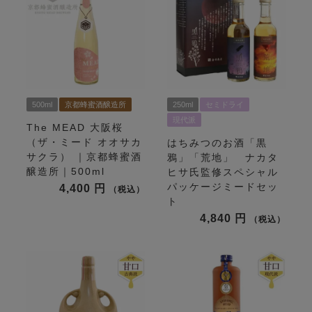
500ml
京都蜂蜜酒醸造所
250ml
セミドライ
現代派
The MEAD 大阪桜
（ザ・ミード オオサカ
はちみつのお酒「黒
サクラ） ｜京都蜂蜜酒
鴉」「荒地」 ナカタ
醸造所｜500ml
ヒサ氏監修スペシャル
パッケージミードセッ
4,400
税込
ト
4,840
税込