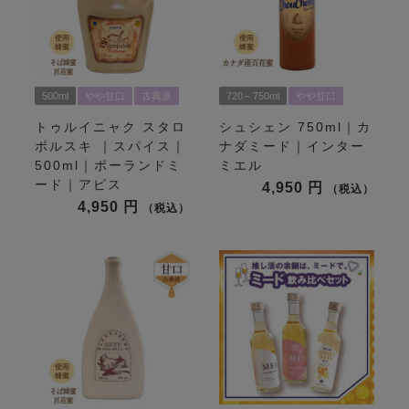
500ml
やや甘口
古典派
720～750ml
やや甘口
トゥルイニャク スタロ
シュシェン 750ml｜カ
ポルスキ ｜スパイス｜
ナダミード｜インター
500ml｜ポーランドミ
ミエル
ード｜アピス
4,950
税込
4,950
税込