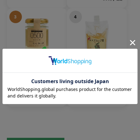
3
4
【2026年新蜜・生蜂
【2026年新蜜】あかし
蜜】あかしあ蜂蜜（青
あ蜂蜜｜450g｜国産｜
森県弘前市産）シング
大容量
ルオリジンハニー0500
3,996円
税込
1,728円
税込