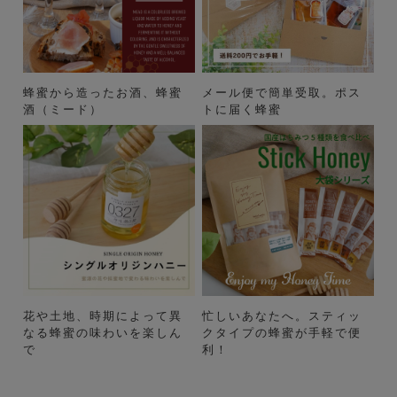
蜂蜜から造ったお酒、蜂蜜
メール便で簡単受取。ポス
酒（ミード）
トに届く蜂蜜
花や土地、時期によって異
忙しいあなたへ。スティッ
なる蜂蜜の味わいを楽しん
クタイプの蜂蜜が手軽で便
で
利！