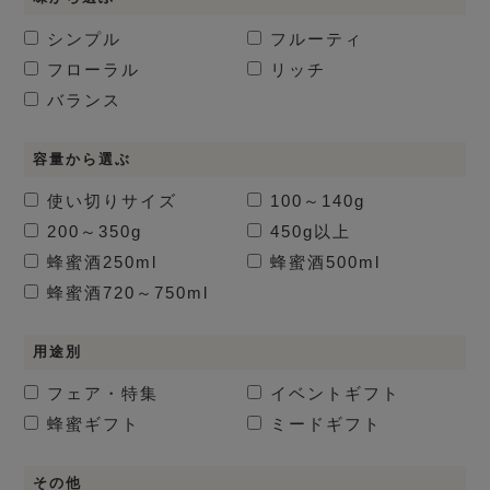
シンプル
フルーティ
フローラル
リッチ
バランス
容量から選ぶ
使い切りサイズ
100～140g
200～350g
450g以上
蜂蜜酒
250ml
蜂蜜酒
500ml
蜂蜜酒
720～750ml
用途別
フェア・特集
イベントギフト
蜂蜜ギフト
ミードギフト
その他