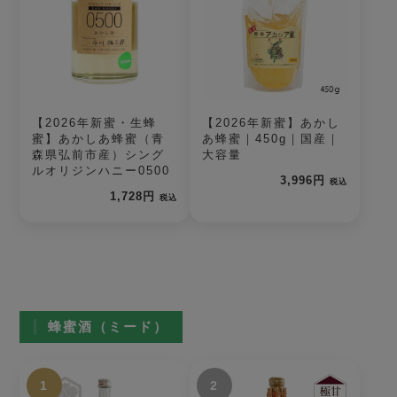
【2026年新蜜・生蜂
【2026年新蜜】あかし
蜜】あかしあ蜂蜜（青
あ蜂蜜｜450g｜国産｜
森県弘前市産）シング
大容量
ルオリジンハニー0500
3,996円
税込
1,728円
税込
蜂蜜酒（ミード）
1
2