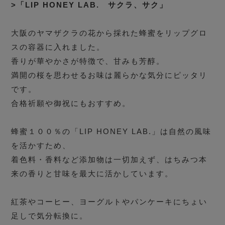
>「LIP HONEY LAB. サクラ、サク」
大阪のヤマザクラの花から採れた蜂蜜をリップグロ
スの容器に入れました。
香りが華やかさが特徴で、甘みも芳醇。
満開の桜を思わせるお味は麗らかな気分にピッタリ
です。
合格祈願や御祝にもおすすめ。
蜂蜜１００％の「LIP HONEY LAB.」は自然の風味
を活かすため、
着色料・香料など添加物は一切加えず、はちみつ本
来の香りと甘味を最大に活かしています。
紅茶やコーヒー、ヨーグルトやパンケーキにちょい
足しで気分転換に。