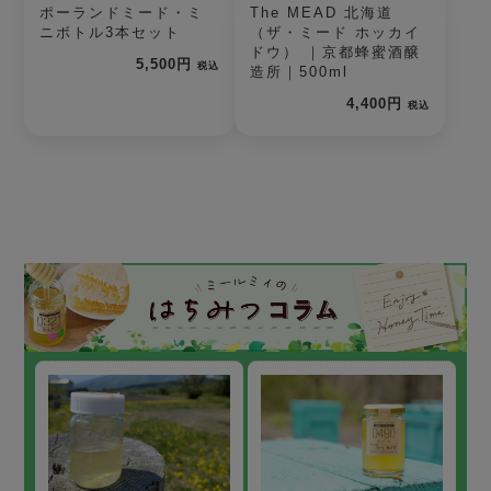
ポーランドミード・ミ
The MEAD 北海道
ニボトル3本セット
（ザ・ミード ホッカイ
ドウ） ｜京都蜂蜜酒醸
5,500円
税込
造所｜500ml
4,400円
税込