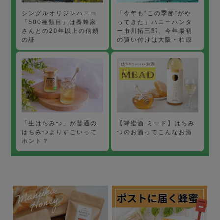
「今年も“この季節”がや
シングルオリジンハニー
ってきた」ハニーハンタ
「500種類目」は養蜂家
ー市川拓三郎、今年最初
さんとの20年以上の信頼
の買い付けは大阪・柏原
の証
【蜂蜜酒 ミード】はちみ
「生はちみつ」が普通の
つのお酒ってこんなお酒
はちみつよりすごいって
ホント？