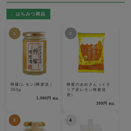
はちみつ商品
1
2
檸檬(レモン)蜂蜜漬｜
蜂蜜のあめさん（イタ
350g
リア産レモン蜂蜜使
用）
1,080円
税込
399円
税込
3
4