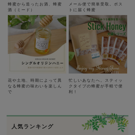
蜂蜜から造ったお酒、蜂蜜
メール便で簡単受取。ポス
酒（ミード）
トに届く蜂蜜
花や土地、時期によって異
忙しいあなたへ。スティッ
なる蜂蜜の味わいを楽しん
クタイプの蜂蜜が手軽で便
で
利！
人気ランキング