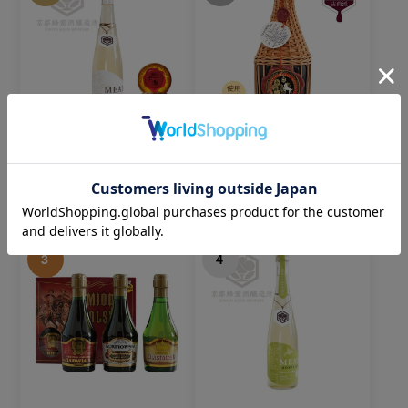
The MEAD（ザ・ミー
ルベルスキ(編みカゴ入
ド）｜京都蜂蜜酒醸造
り) ｜極甘｜750ml
所｜500ml
7,700円
税込
3,850円
税込
3
4