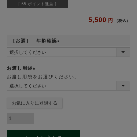
[
55
ポイント進呈 ]
5,500
税込
［お酒］ 年齢確認
(
必
須
お渡し用袋
)
お渡し用袋をお選びください。
(
必
須
お気に入りに登録する
)