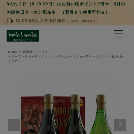
8の付く日（8.18.28日）はお買い物ポイント2倍☆ 8月の
お誕生日クーポン配布中！（翌月まで使用可能★）
local_shipping
10,000円以上で送料無料
（北海道・沖縄を除く）
HOME
蜂蜜酒（ミード）
ポーランドミード・ミニボトル3本セット｜ミョーディーポリスキ｜飲み比べ
｜アピス