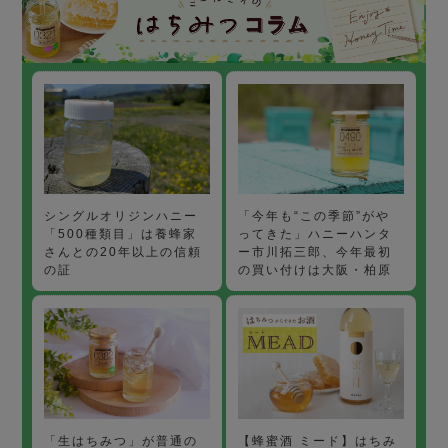
「今年も“この季節”がや
シングルオリジンハニー
ってきた」ハニーハンタ
「500種類目」は養蜂家
ー市川拓三郎、今年最初
さんとの20年以上の信頼
の買い付けは大阪・柏原
の証
【蜂蜜酒 ミード】はちみ
「生はちみつ」が普通の