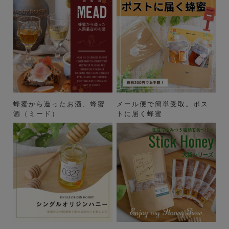
蜂蜜から造ったお酒、蜂蜜
メール便で簡単受取。ポス
酒（ミード）
トに届く蜂蜜