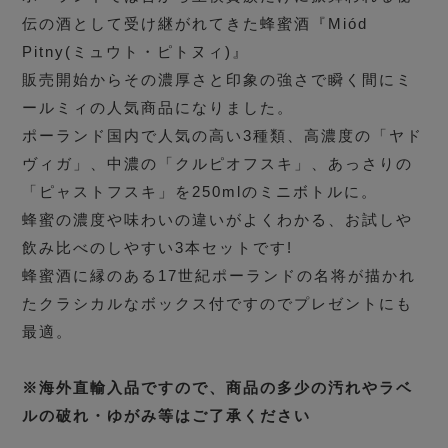
伝の酒として受け継がれてきた蜂蜜酒『Miód
Pitny(ミュウト・ピトヌィ)』
販売開始からその濃厚さと印象の強さで瞬く間にミ
ールミィの人気商品になりました。
ポーランド国内で人気の高い3種類、高濃度の「ヤド
ヴィガ」、中濃の「クルピオフスキ」、あっさりの
「ピャストフスキ」を250mlのミニボトルに。
蜂蜜の濃度や味わいの違いがよくわかる、お試しや
飲み比べのしやすい3本セットです!
蜂蜜酒に縁のある17世紀ポーランドの名将が描かれ
たクラシカルなボックス付ですのでプレゼントにも
最適。
※海外直輸入品ですので、商品の多少の汚れやラベ
ルの破れ・ゆがみ等はご了承ください