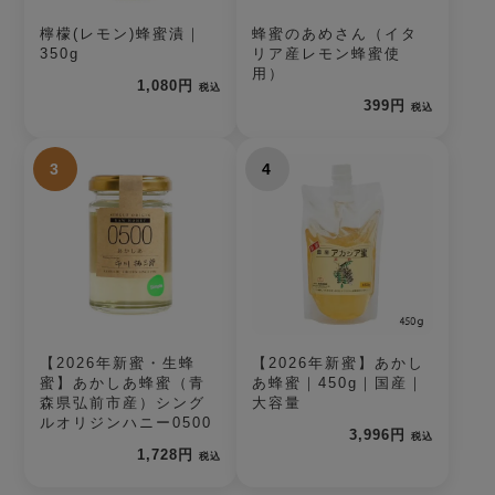
檸檬(レモン)蜂蜜漬｜
蜂蜜のあめさん（イタ
350g
リア産レモン蜂蜜使
用）
1,080円
税込
399円
税込
3
4
【2026年新蜜・生蜂
【2026年新蜜】あかし
蜜】あかしあ蜂蜜（青
あ蜂蜜｜450g｜国産｜
森県弘前市産）シング
大容量
ルオリジンハニー0500
3,996円
税込
1,728円
税込