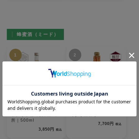
蜂蜜酒（ミード）
1
2
The MEAD（ザ・ミー
ルベルスキ(編みカゴ入
ド）｜京都蜂蜜酒醸造
り) ｜極甘｜750ml
所｜500ml
7,700円
税込
3,850円
税込