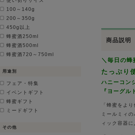
使い切りサイズ
100～140g
200～350g
450g以上
蜂蜜酒
250ml
商品説明
蜂蜜酒
500ml
蜂蜜酒
720～750ml
＼毎日の蜂
たっぷり
用途別
ハニーコン
フェア・特集
『ヨーグルト
イベントギフト
蜂蜜ギフト
「蜂蜜をより
ミードギフト
ミールミィの
ィック容器に
その他