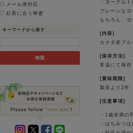
「ヨーグルト
メール便対応
プレーンなヨ
紅茶に合う蜂蜜
もちろん、ヨ
キーワードから探す
[内容]
カナダ産ブルー
[保存方法]
検索
常温にて保存
[賞味期限]
製造より2年
[注意事項]
・1歳未満の
・はちみつは
・結晶を溶か