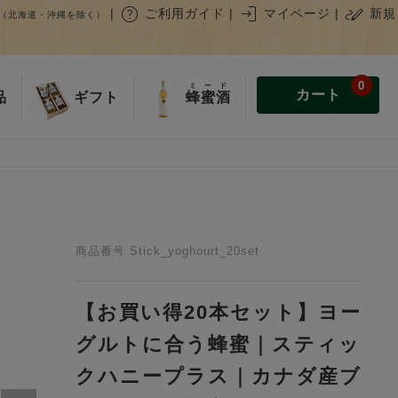
help
login
stylus_note
|
ご利用ガイド
|
マイページ
|
新規
（北海道・沖縄を除く）
0
ミード
カート
蜂蜜酒
品
ギフト
商品番号
Stick_yoghourt_20set
【お買い得20本セット】ヨー
グルトに合う蜂蜜｜スティッ
クハニープラス｜カナダ産ブ