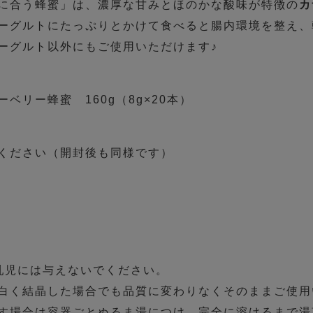
に合う蜂蜜」は、濃厚な甘みとほのかな酸味が特徴の
カ
ーグルトにたっぷりとかけて食べると腸内環境を整え、
ーグルト以外にもご使用いただけます♪
ベリー蜂蜜 160g（8g×20本）
ください（開封後も同様です）
乳児には与えないでください。
白く結晶した場合でも品質に変わりなくそのままご使用
す場合は容器ごとぬるま湯につけ、完全に溶けるまで湯