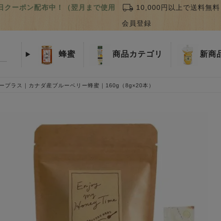
local_shipping
誕生日クーポン配布中！（翌月まで使用
10,000円以上で送料無料
会員登録
蜂蜜
商品
カテゴリ
新商
プラス｜カナダ産ブルーベリー蜂蜜｜160g（8g×20本）