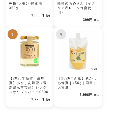
檸檬(レモン)蜂蜜漬｜
蜂蜜のあめさん（イタ
350g
リア産レモン蜂蜜使
用）
1,080円
税込
399円
税込
3
4
【2026年新蜜・生蜂
【2026年新蜜】あかし
蜜】あかしあ蜂蜜（青
あ蜂蜜｜450g｜国産｜
森県弘前市産）シング
大容量
ルオリジンハニー0500
3,996円
税込
1,728円
税込