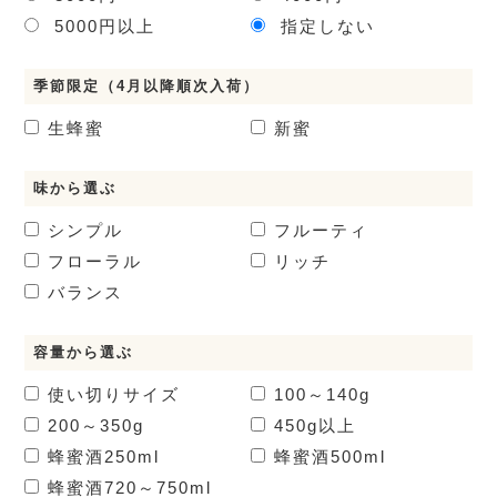
5000円以上
指定しない
季節限定（4月以降順次入荷）
生蜂蜜
新蜜
味から選ぶ
シンプル
フルーティ
フローラル
リッチ
バランス
容量から選ぶ
使い切りサイズ
100～140g
200～350g
450g以上
蜂蜜酒
250ml
蜂蜜酒
500ml
蜂蜜酒
720～750ml