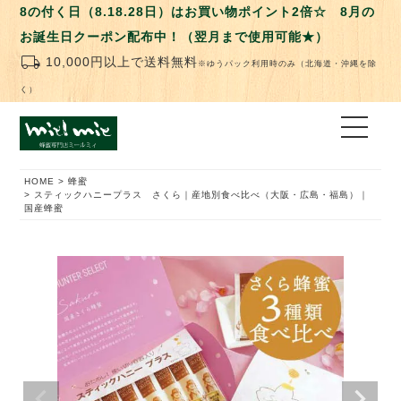
8の付く日（8.18.28日）はお買い物ポイント2倍☆ 8月の
お誕生日クーポン配布中！（翌月まで使用可能★）
local_shipping
10,000円以上で送料無料
※ゆうパック利用時のみ（北海道・沖縄を除
く）
HOME
蜂蜜
スティックハニープラス さくら｜産地別食べ比べ（大阪・広島・福島）｜
国産蜂蜜