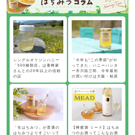
「今年も“この季節”がや
シングルオリジンハニー
ってきた」ハニーハンタ
「500種類目」は養蜂家
ー市川拓三郎、今年最初
さんとの20年以上の信頼
の買い付けは大阪・柏原
の証
【蜂蜜酒 ミード】はちみ
「生はちみつ」が普通の
つのお酒ってこんなお酒
はちみつよりすごいって