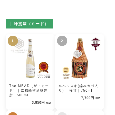
蜂蜜酒（ミード）
1
2
The MEAD（ザ・ミー
ルベルスキ(編みカゴ入
ド）｜京都蜂蜜酒醸造
り) ｜極甘｜750ml
所｜500ml
7,700円
税込
3,850円
税込