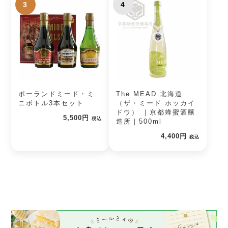
3
4
ポーランドミード・ミ
The MEAD 北海道
ニボトル3本セット
（ザ・ミード ホッカイ
ドウ） ｜京都蜂蜜酒醸
5,500円
税込
造所｜500ml
4,400円
税込