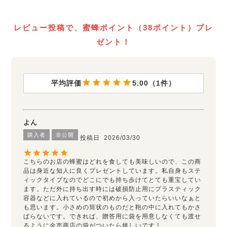
レビュー投稿で、蜜蜂ポイント（38ポイント）プレ
ゼント！
5.00
1
よん
購入者
非公開
投稿日
2026/03/30
こちらのお店の蜂蜜はどれを食しても美味しいので、この商
品は身近な知人に良くプレゼントしています。私自身もステ
ィックタイプなのでどこにでも持ち歩けてとても重宝してい
ます。ただ外に持ち出す時には破損防止用にプラスティック
容器などに入れているので初めから入っていたらいいなぁと
も思います。小さめの筒状のものだと鞄の中に入れてもかさ
ばらないです。できれば、贈答用に袋を用意しなくても渡せ
るように金市商店の袋がついたら嬉しいです！