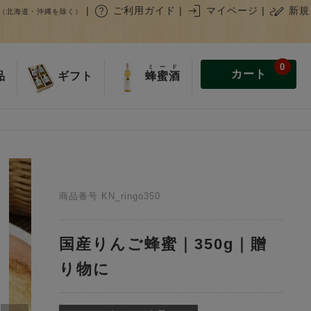
help
login
stylus_note
|
ご利用ガイド
|
マイページ
|
新規
（北海道・沖縄を除く）
0
ミード
カート
蜂蜜酒
品
ギフト
商品番号
KN_ringo350
国産りんご蜂蜜｜350g｜贈
り物に