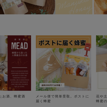
たお酒、蜂蜜酒
メール便で簡単受取。ポストに
花や
届く蜂蜜
蜂蜜