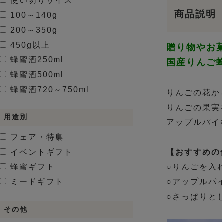
使い切りサイズ
商品説明
100～140g
200～350g
450g以上
贈り物やお
蜂蜜酒
250ml
国産りんご蜂
蜂蜜酒
500ml
蜂蜜酒
720～750ml
りんごの花か
りんごの果実
用途別
アップルパイ
フェア・特集
イベントギフト
【おすすめの
蜂蜜ギフト
○りんごを入
ミードギフト
○アップルパ
○さっぱりと
その他