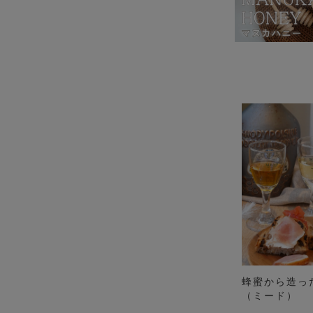
蜂蜜から造っ
（ミード）