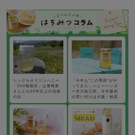
「今年も“この季節”がや
シングルオリジンハニー
ってきた」ハニーハンタ
「500種類目」は養蜂家
ー市川拓三郎、今年最初
さんとの20年以上の信頼
の買い付けは大阪・柏原
の証