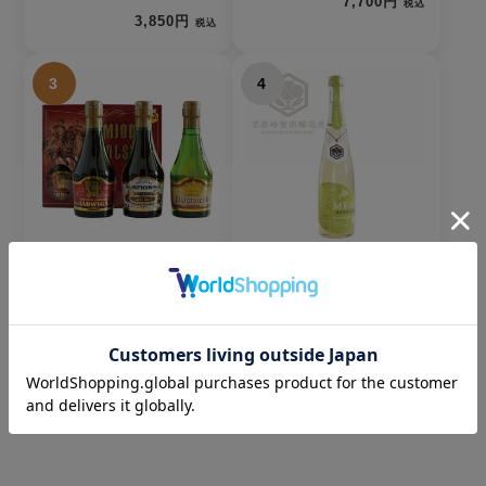
7,700円
税込
3,850円
税込
3
4
ポーランドミード・ミ
The MEAD 北海道
ニボトル3本セット
（ザ・ミード ホッカイ
ドウ） ｜京都蜂蜜酒醸
5,500円
税込
造所｜500ml
4,400円
税込