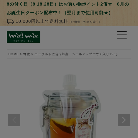
8の付く日（8.18.28日）はお買い物ポイント2倍☆ 8月の
お誕生日クーポン配布中！（翌月まで使用可能★）
local_shipping
10,000円以上で送料無料
（北海道・沖縄を除く）
HOME
蜂蜜
ヨーグルトに合う蜂蜜 シールアップパウチ入り125g