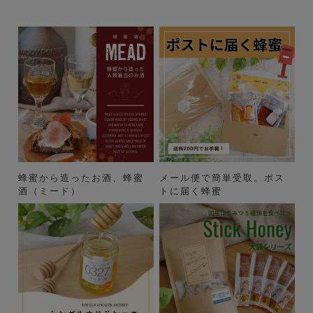
蜂蜜から造ったお酒、蜂蜜
メール便で簡単受取。ポス
酒（ミード）
トに届く蜂蜜