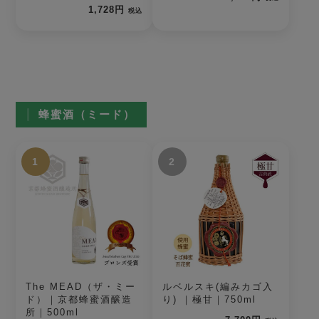
1,728円
税込
蜂蜜酒（ミード）
1
2
The MEAD（ザ・ミー
ルベルスキ(編みカゴ入
ド）｜京都蜂蜜酒醸造
り) ｜極甘｜750ml
所｜500ml