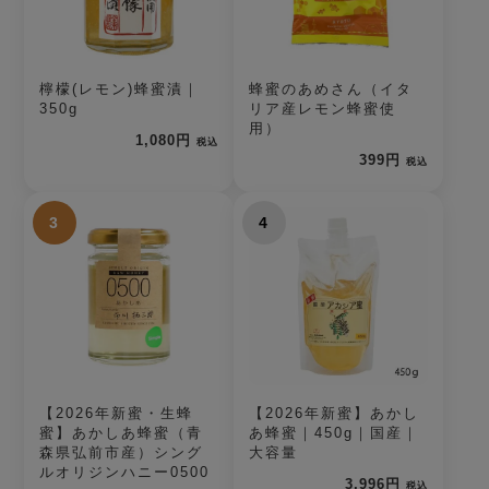
檸檬(レモン)蜂蜜漬｜
蜂蜜のあめさん（イタ
350g
リア産レモン蜂蜜使
用）
1,080円
税込
399円
税込
3
4
【2026年新蜜・生蜂
【2026年新蜜】あかし
蜜】あかしあ蜂蜜（青
あ蜂蜜｜450g｜国産｜
森県弘前市産）シング
大容量
ルオリジンハニー0500
3,996円
税込