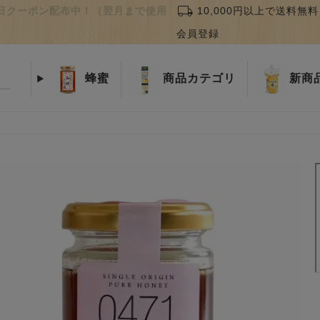
local_shipping
誕生日クーポン配布中！（翌月まで使用
10,000円以上で送料無料
会員登録
蜂蜜
商品
カテゴリ
新商