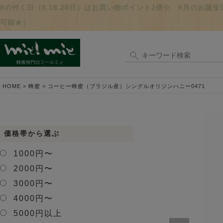
8の付く日（8.18.28日）はお買い物ポイント2倍☆ 8月のお
可能★）
HOME
蜂蜜
コーヒー蜂蜜（ブラジル産）シングルオリジンハニー0471
価格帯から選ぶ
1000円〜
2000円〜
3000円〜
4000円〜
5000円以上