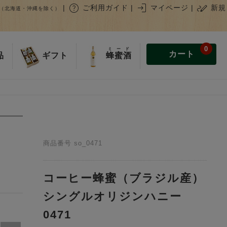
help
login
stylus_note
|
ご利用ガイド
|
マイページ
|
新規
（北海道・沖縄を除く）
0
ミード
カート
蜂蜜酒
品
ギフト
商品番号
so_0471
コーヒー蜂蜜（ブラジル産）
シングルオリジンハニー
0471