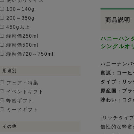
使い切りサイズ
100～140g
200～350g
商品説明
450g以上
蜂蜜酒
250ml
ハニーハン
蜂蜜酒
500ml
シングルオ
蜂蜜酒
720～750ml
ハニーナンバー
用途別
蜜源：コーヒ
タイプ：リッ
フェア・特集
原産国：ブラ
イベントギフト
味わい：コク
蜂蜜ギフト
ミードギフト
[リッチタイプ
個性的な蜂蜜
その他