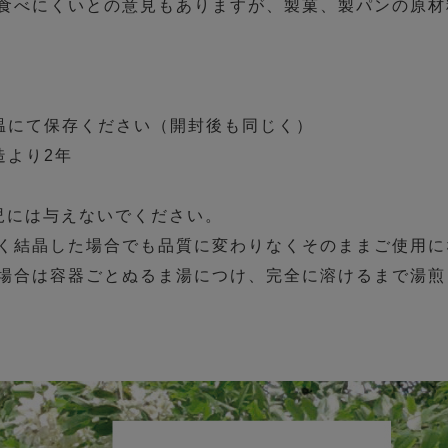
食べにくいとの意見もありますが、製菓、製パンの原材
常温にて保存ください（開封後も同じく）
造より2年
児には与えないでください。
く結晶した場合でも品質に変わりなくそのままご使用に
場合は容器ごとぬるま湯につけ、完全に溶けるまで湯煎