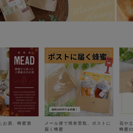
たお酒、蜂蜜酒
メール便で簡単受取。ポストに
花や
届く蜂蜜
蜂蜜