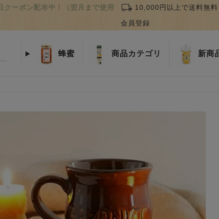
local_shipping
誕生日クーポン配布中！（翌月まで使用
10,000円以上で送料無料
会員登録
蜂蜜
商品
カテゴリ
新商