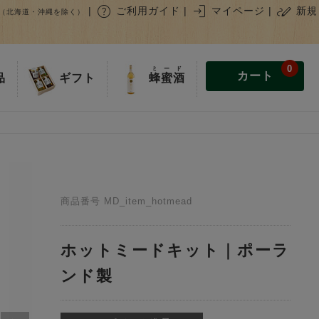
help
login
stylus_note
|
ご利用ガイド
|
マイページ
|
新規
（北海道・沖縄を除く）
0
ミード
カート
蜂蜜酒
品
ギフト
商品番号
MD_item_hotmead
ホットミードキット｜ポーラ
ンド製