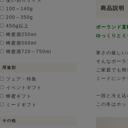
使い切りサイズ
商品説明
100～140g
200～350g
450g以上
ポーランド直
蜂蜜酒
250ml
ゆっくりとミ
蜂蜜酒
500ml
蜂蜜酒
720～750ml
寒さの厳しい
そんなポーラ
用途別
ご家庭でも簡
ミードにシナ
フェア・特集
イベントギフト
一段と冷え込
蜂蜜ギフト
この冬はホッ
ミードギフト
その他