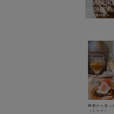
蜂蜜から造っ
（ミード）