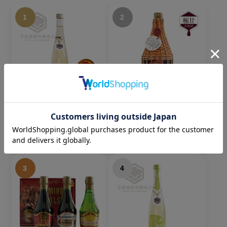
1
2
The MEAD（ザ・ミー
ルベルスキ(編みカゴ入
ド）｜京都蜂蜜酒醸造
り) ｜極甘｜750ml
所｜500ml
7,700円
税込
3,850円
税込
3
4