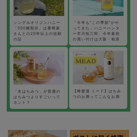
「今年も“この季節”がや
シングルオリジンハニー
ってきた」ハニーハンタ
「500種類目」は養蜂家
ー市川拓三郎、今年最初
さんとの20年以上の信頼
の買い付けは大阪・柏原
の証
【蜂蜜酒 ミード】はちみ
「生はちみつ」が普通の
つのお酒ってこんなお酒
はちみつよりすごいって
ホント？