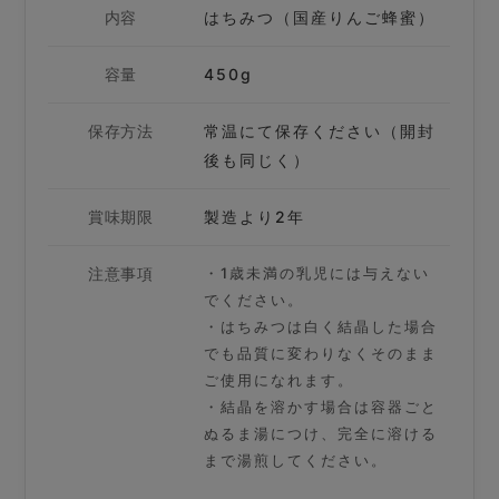
内容
はちみつ（国産りんご蜂蜜）
容量
450g
保存方法
常温にて保存ください（開封
後も同じく）
賞味期限
製造より2年
注意事項
・1歳未満の乳児には与えない
でください。
・はちみつは白く結晶した場合
でも品質に変わりなくそのまま
ご使用になれます。
・結晶を溶かす場合は容器ごと
ぬるま湯につけ、完全に溶ける
まで湯煎してください。