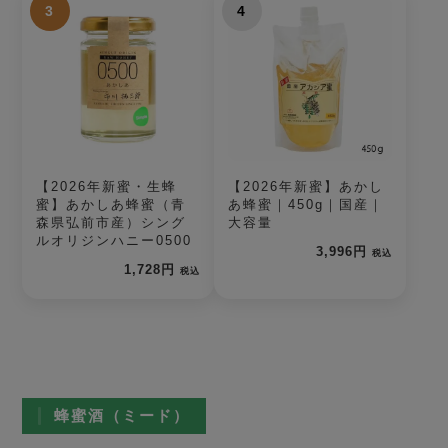
3
4
【2026年新蜜・生蜂
【2026年新蜜】あかし
蜜】あかしあ蜂蜜（青
あ蜂蜜｜450g｜国産｜
森県弘前市産）シング
大容量
ルオリジンハニー0500
3,996円
税込
1,728円
税込
蜂蜜酒（ミード）