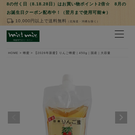
8の付く日（8.18.28日）はお買い物ポイント2倍☆ 8月の
お誕生日クーポン配布中！（翌月まで使用可能★）
local_shipping
10,000円以上で送料無料
（北海道・沖縄を除く）
HOME
蜂蜜
【2026年新蜜】りんご蜂蜜｜450g｜国産｜大容量