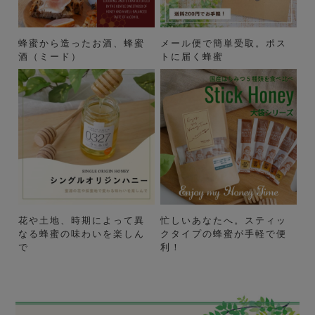
蜂蜜から造ったお酒、蜂蜜
メール便で簡単受取。ポス
酒（ミード）
トに届く蜂蜜
花や土地、時期によって異
忙しいあなたへ。スティッ
なる蜂蜜の味わいを楽しん
クタイプの蜂蜜が手軽で便
で
利！