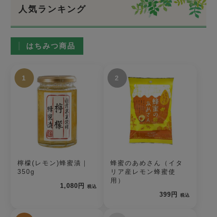
人気ランキング
はちみつ商品
1
2
檸檬(レモン)蜂蜜漬｜
蜂蜜のあめさん（イタ
350g
リア産レモン蜂蜜使
用）
1,080円
税込
399円
税込