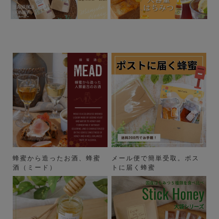
蜂蜜から造ったお酒、蜂蜜
メール便で簡単受取。ポス
酒（ミード）
トに届く蜂蜜