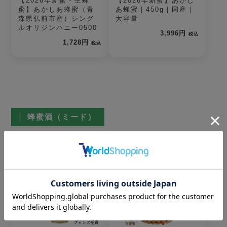
【2026年新蜜・生蜂
【2026年新蜜】あかし
蜜】あかしあ蜂蜜（青
あ蜂蜜｜450g｜国産｜
森県弘前市産）シング
大容量
ルオリジンハニー0500
3,996円
税込
1,728円
税込
蜂蜜酒（ミード）
1
2