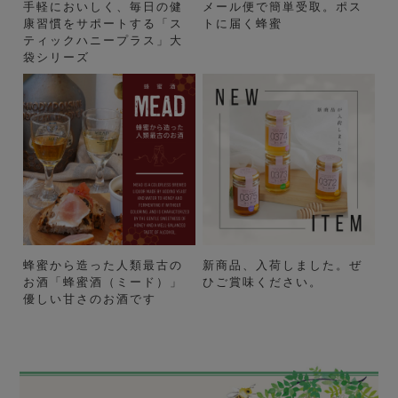
手軽においしく、毎日の健
メール便で簡単受取。ポス
康習慣をサポートする「ス
トに届く蜂蜜
ティックハニープラス」大
袋シリーズ
蜂蜜から造った人類最古の
新商品、入荷しました。ぜ
お酒「蜂蜜酒（ミード）」
ひご賞味ください。
優しい甘さのお酒です