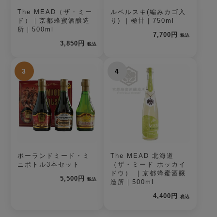
The MEAD（ザ・ミー
ルベルスキ(編みカゴ入
ド）｜京都蜂蜜酒醸造
り) ｜極甘｜750ml
所｜500ml
7,700円
税込
3,850円
税込
3
4
ポーランドミード・ミ
The MEAD 北海道
ニボトル3本セット
（ザ・ミード ホッカイ
ドウ） ｜京都蜂蜜酒醸
5,500円
税込
造所｜500ml
4,400円
税込