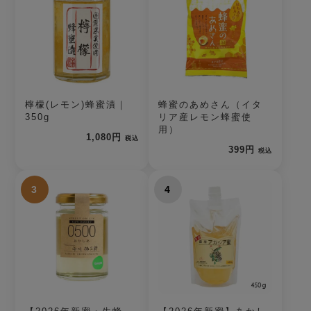
檸檬(レモン)蜂蜜漬｜
蜂蜜のあめさん（イタ
350g
リア産レモン蜂蜜使
用）
1,080円
税込
399円
税込
3
4