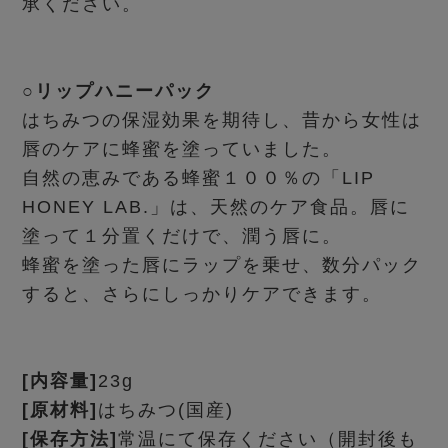
承ください。
○リップハニーパック
はちみつの保湿効果を期待し、昔から女性は
唇のケアに蜂蜜を塗っていました。
自然の恵みである蜂蜜１００％の「LIP
HONEY LAB.」は、天然のケア食品。唇に
塗って１分置くだけで、潤う唇に。
蜂蜜を塗った唇にラップを乗せ、数分パック
すると、さらにしっかりケアできます。
[内容量]
23g
[原材料]
はちみつ(国産)
[保存方法]
常温にて保存ください（開封後も