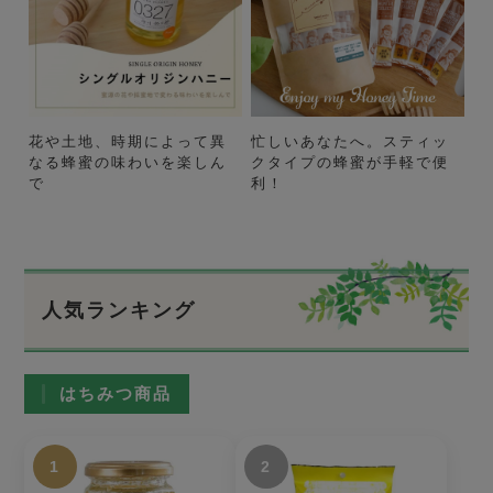
花や土地、時期によって異
忙しいあなたへ。スティッ
なる蜂蜜の味わいを楽しん
クタイプの蜂蜜が手軽で便
で
利！
人気ランキング
はちみつ商品
1
2