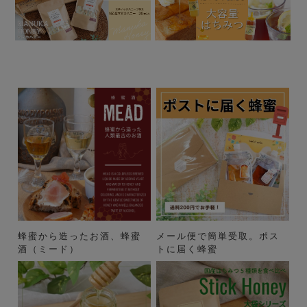
蜂蜜から造ったお酒、蜂蜜
メール便で簡単受取。ポス
酒（ミード）
トに届く蜂蜜