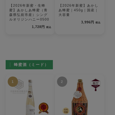
【2026年新蜜・生蜂
【2026年新蜜】あかし
蜜】あかしあ蜂蜜（青
あ蜂蜜｜450g｜国産｜
森県弘前市産）シング
大容量
ルオリジンハニー0500
3,996円
税込
1,728円
税込
蜂蜜酒（ミード）
1
2