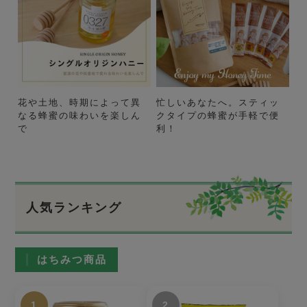
花や土地、時期によって異
忙しいあなたへ。スティッ
なる蜂蜜の味わいを楽しん
クタイプの蜂蜜が手軽で便
で
利！
人気ランキング
はちみつ商品
1
2