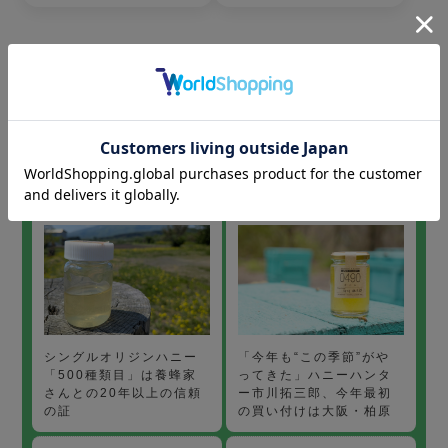
「今年も“この季節”がや
シングルオリジンハニー
ってきた」ハニーハンタ
「500種類目」は養蜂家
ー市川拓三郎、今年最初
さんとの20年以上の信頼
の買い付けは大阪・柏原
の証