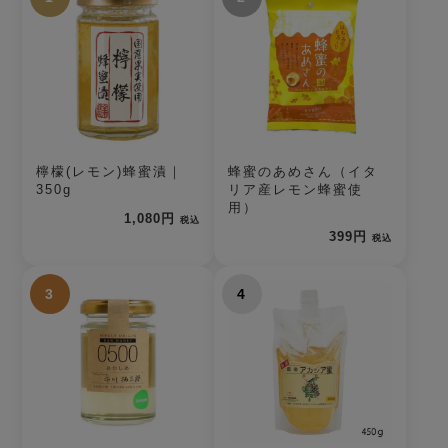
檸檬(レモン)蜂蜜漬｜
蜂蜜のあめさん（イタ
350g
リア産レモン蜂蜜使
用）
1,080円
税込
399円
税込
3
4