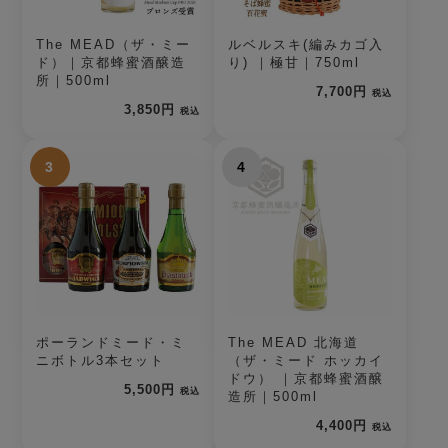
The MEAD（ザ・ミー
ルベルスキ(編みカゴ入
ド）｜京都蜂蜜酒醸造
り) ｜極甘｜750ml
所｜500ml
7,700円
税込
3,850円
税込
3
4
ポーランドミード・ミ
The MEAD 北海道
ニボトル3本セット
（ザ・ミード ホッカイ
ドウ） ｜京都蜂蜜酒醸
5,500円
税込
造所｜500ml
4,400円
税込