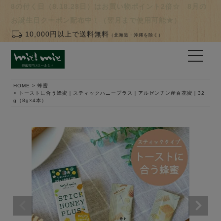
8の付く日（8.18.28日）はお買い物ポイント2倍☆ 8月の
お誕生日クーポン配布中！（翌月まで使用可能★）
local_shipping
10,000円以上で送料無料
（北海道・沖縄を除く）
HOME
蜂蜜
トーストに合う蜂蜜｜スティックハニープラス｜アルゼンチン産百花蜜｜32
g（8g×4本）