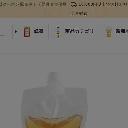
local_shipping
誕生日クーポン配布中！（翌月まで使用
10,000円以上で送料無料
会員登録
蜂蜜
商品
カテゴリ
新商