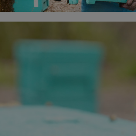
onal Fresh Honey
ハニーハンター
が
買い付けした
「新蜜」