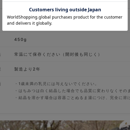
はちみつ（国産りんご蜂蜜）
450g
法
常温にて保存ください（開封後も同じく）
限
製造より2年
項
・1歳未満の乳児には与えないでください。
・はちみつは白く結晶した場合でも品質に変わりなくその
・結晶を溶かす場合は容器ごとぬるま湯につけ、完全に溶