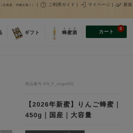
help
login
stylus_note
|
ご利用ガイド
|
マイページ
|
新規
（北海道・沖縄を除く）
0
ミード
カート
蜂蜜酒
品
ギフト
商品番号
KN_F_ringo450
【2026年新蜜】りんご蜂蜜｜
450g｜国産｜大容量