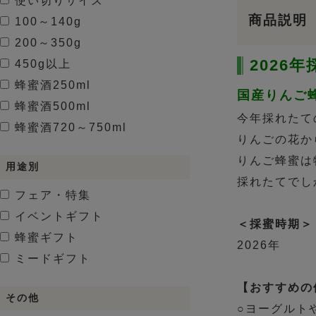
使い切りサイズ
商品説明
100～140g
200～350g
2026
450g以上
蜂蜜酒
250ml
国産りんご蜂
蜂蜜酒
500ml
今年採れたて
蜂蜜酒
720～750ml
りんごの花か
りんご蜂蜜は
用途別
採れたてでし
フェア・特集
イベントギフト
＜採蜜時期＞
蜂蜜ギフト
2026年
ミードギフト
【おすすめの
その他
○ヨーグルト