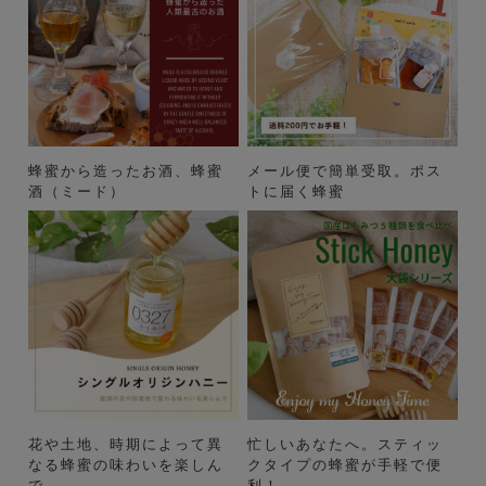
蜂蜜から造ったお酒、蜂蜜
メール便で簡単受取。ポス
酒（ミード）
トに届く蜂蜜
花や土地、時期によって異
忙しいあなたへ。スティッ
なる蜂蜜の味わいを楽しん
クタイプの蜂蜜が手軽で便
で
利！