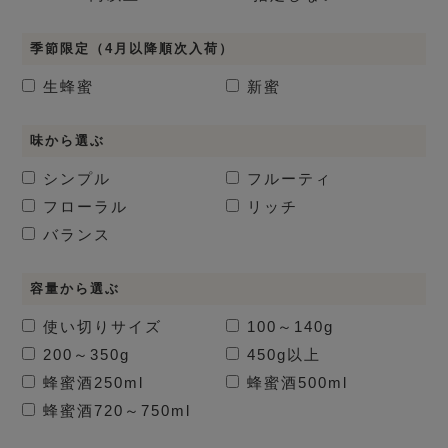
季節限定（4月以降順次入荷）
生蜂蜜
新蜜
味から選ぶ
シンプル
フルーティ
フローラル
リッチ
バランス
容量から選ぶ
使い切りサイズ
100～140g
200～350g
450g以上
蜂蜜酒
250ml
蜂蜜酒
500ml
蜂蜜酒
720～750ml