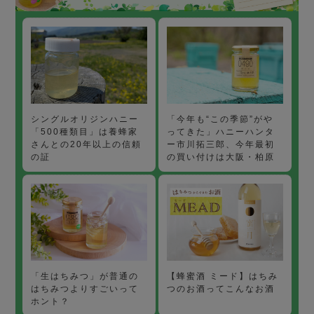
「今年も“この季節”がや
シングルオリジンハニー
ってきた」ハニーハンタ
「500種類目」は養蜂家
ー市川拓三郎、今年最初
さんとの20年以上の信頼
の買い付けは大阪・柏原
の証
【蜂蜜酒 ミード】はちみ
「生はちみつ」が普通の
つのお酒ってこんなお酒
はちみつよりすごいって
ホント？