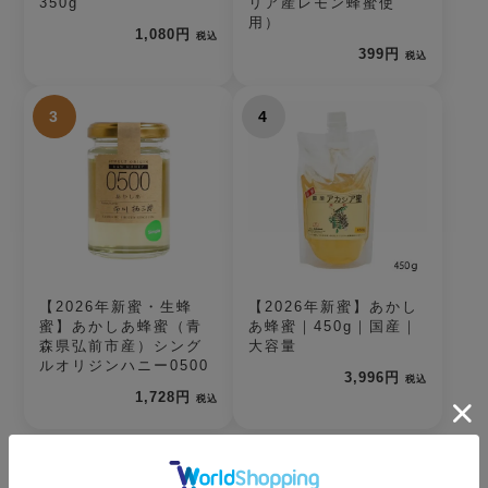
350g
リア産レモン蜂蜜使
用）
1,080円
税込
399円
税込
3
4
【2026年新蜜・生蜂
【2026年新蜜】あかし
蜜】あかしあ蜂蜜（青
あ蜂蜜｜450g｜国産｜
森県弘前市産）シング
大容量
ルオリジンハニー0500
3,996円
税込
1,728円
税込