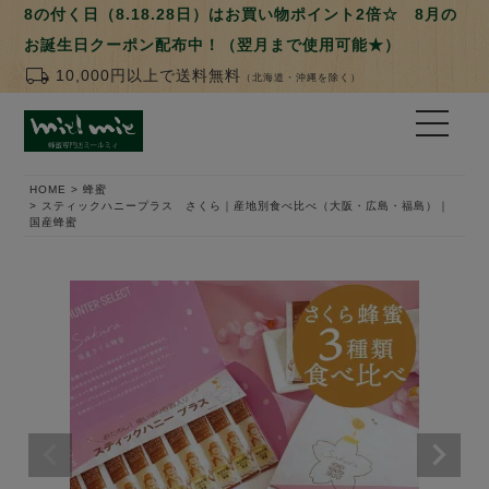
8の付く日（8.18.28日）はお買い物ポイント2倍☆ 8月の
お誕生日クーポン配布中！（翌月まで使用可能★）
local_shipping
10,000円以上で送料無料
（北海道・沖縄を除く）
HOME
蜂蜜
スティックハニープラス さくら｜産地別食べ比べ（大阪・広島・福島）｜
国産蜂蜜