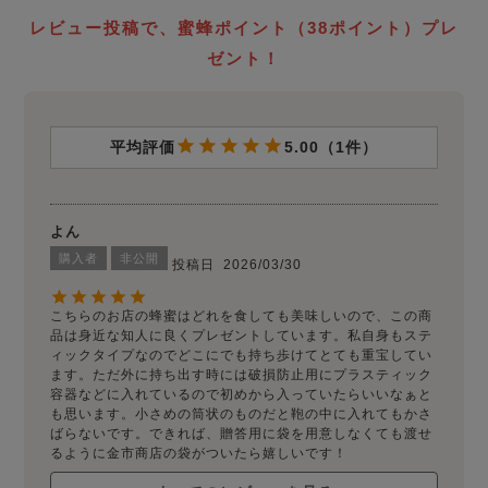
レビュー投稿で、蜜蜂ポイント（38ポイント）プレ
ゼント！
5.00
1
よん
購入者
非公開
投稿日
2026/03/30
こちらのお店の蜂蜜はどれを食しても美味しいので、この商
品は身近な知人に良くプレゼントしています。私自身もステ
ィックタイプなのでどこにでも持ち歩けてとても重宝してい
ます。ただ外に持ち出す時には破損防止用にプラスティック
容器などに入れているので初めから入っていたらいいなぁと
も思います。小さめの筒状のものだと鞄の中に入れてもかさ
ばらないです。できれば、贈答用に袋を用意しなくても渡せ
るように金市商店の袋がついたら嬉しいです！