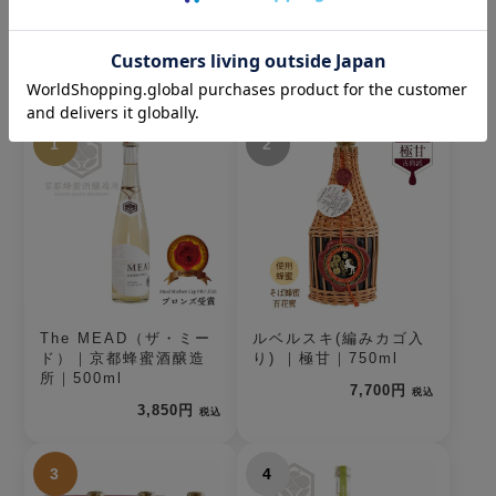
蜂蜜酒（ミード）
1
2
The MEAD（ザ・ミー
ルベルスキ(編みカゴ入
ド）｜京都蜂蜜酒醸造
り) ｜極甘｜750ml
所｜500ml
7,700円
税込
3,850円
税込
3
4