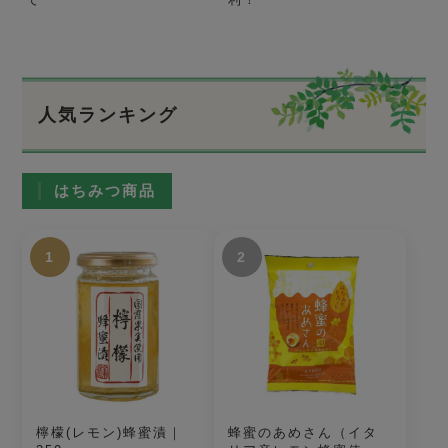
人気ランキング
はちみつ商品
1
2
檸檬(レモン)蜂蜜漬｜
蜂蜜のあめさん（イタ