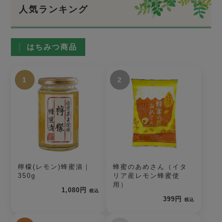
人気ランキング
はちみつ商品
1
2
檸檬(レモン)蜂蜜漬｜
蜂蜜のあめさん（イタ
350g
リア産レモン蜂蜜使
用）
1,080円
税込
399円
税込