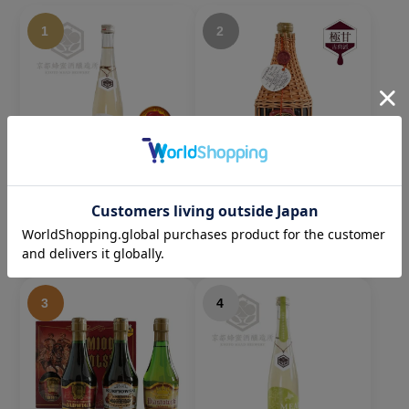
1
2
The MEAD（ザ・ミー
ルベルスキ(編みカゴ入
ド）｜京都蜂蜜酒醸造
り) ｜極甘｜750ml
所｜500ml
7,700円
税込
3,850円
税込
3
4