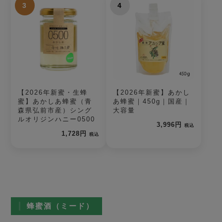
3
4
【2026年新蜜・生蜂
【2026年新蜜】あかし
蜜】あかしあ蜂蜜（青
あ蜂蜜｜450g｜国産｜
森県弘前市産）シング
大容量
ルオリジンハニー0500
3,996円
税込
1,728円
税込
蜂蜜酒（ミード）