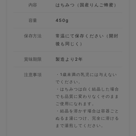
内容
はちみつ（国産りんご蜂蜜）
容量
450g
保存方法
常温にて保存ください（開封
後も同じく）
賞味期限
製造より2年
注意事項
・1歳未満の乳児には与えない
でください。
・はちみつは白く結晶した場合
でも品質に変わりなくそのまま
ご使用になれます。
・結晶を溶かす場合は容器ごと
ぬるま湯につけ、完全に溶ける
まで湯煎してください。