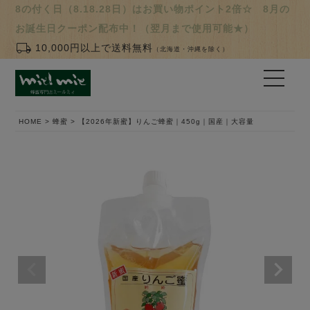
8の付く日（8.18.28日）はお買い物ポイント2倍☆ 8月の
お誕生日クーポン配布中！（翌月まで使用可能★）
local_shipping
10,000円以上で送料無料
（北海道・沖縄を除く）
HOME
蜂蜜
【2026年新蜜】りんご蜂蜜｜450g｜国産｜大容量