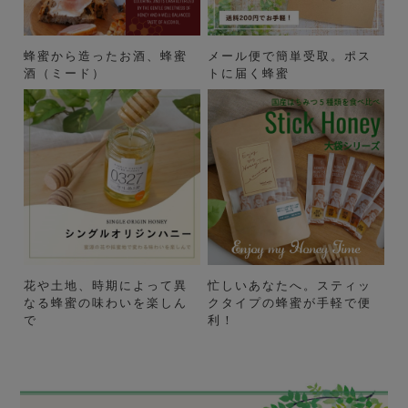
蜂蜜から造ったお酒、蜂蜜
メール便で簡単受取。ポス
酒（ミード）
トに届く蜂蜜
花や土地、時期によって異
忙しいあなたへ。スティッ
なる蜂蜜の味わいを楽しん
クタイプの蜂蜜が手軽で便
で
利！