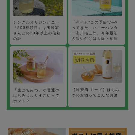
「今年も“この季節”がや
シングルオリジンハニー
ってきた」ハニーハンタ
「500種類目」は養蜂家
ー市川拓三郎、今年最初
さんとの20年以上の信頼
の買い付けは大阪・柏原
の証
【蜂蜜酒 ミード】はちみ
「生はちみつ」が普通の
つのお酒ってこんなお酒
はちみつよりすごいって
ホント？