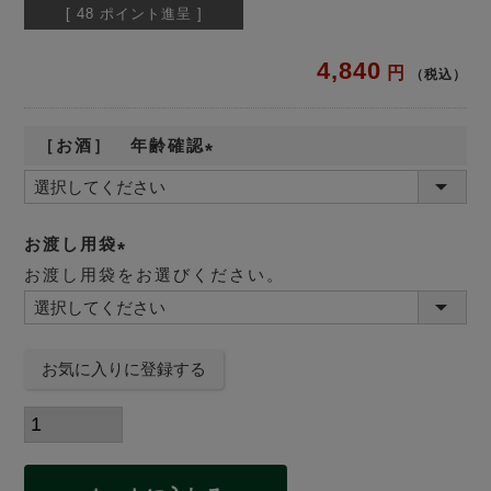
[
48
ポイント進呈 ]
4,840
税込
［お酒］ 年齢確認
(
必
須
お渡し用袋
)
お渡し用袋をお選びください。
(
必
須
お気に入りに登録する
)