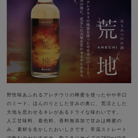
野性味あふれるアレチウリの蜂蜜を使ったやや辛口
のミード。ほんのりとした甘みの奥に、荒涼とした
大地を思わせるキレがあるドライな味わいです。
人工甘味料、着色料、香料無添加で甘みは蜂蜜の
み。素材を生かしたおいしさです。常温ストレート
で飲むのがおすすめ。飲みきりサイズの250mlです