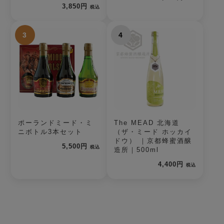
3,850円
税込
3
4
ポーランドミード・ミ
The MEAD 北海道
ニボトル3本セット
（ザ・ミード ホッカイ
ドウ） ｜京都蜂蜜酒醸
5,500円
税込
造所｜500ml
4,400円
税込