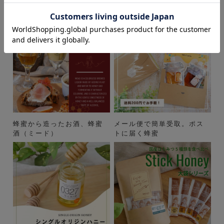
蜂蜜から造ったお酒、蜂蜜
メール便で簡単受取。ポス
酒（ミード）
トに届く蜂蜜