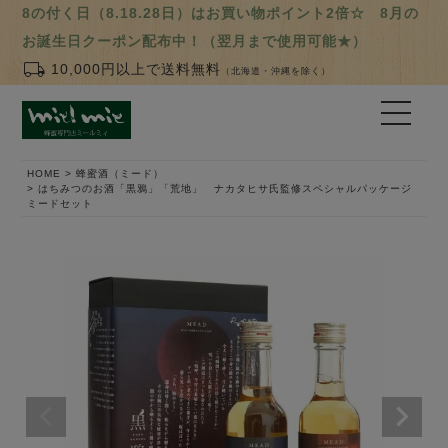
8の付く日（8.18.28日）はお買い物ポイント2倍☆ 8月の
お誕生日クーポン配布中！（翌月まで使用可能★）
local_shipping
10,000円以上で送料無料
（北海道・沖縄を除く）
HOME
蜂蜜酒（ミード）
はちみつのお酒「黒鴉」「荒地」 ナカタヒサ氏監修スペシャルパッケージ
ミードセット