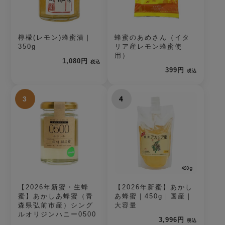
檸檬(レモン)蜂蜜漬｜
蜂蜜のあめさん（イタ
350g
リア産レモン蜂蜜使
用）
1,080円
税込
399円
税込
3
4
【2026年新蜜・生蜂
【2026年新蜜】あかし
蜜】あかしあ蜂蜜（青
あ蜂蜜｜450g｜国産｜
森県弘前市産）シング
大容量
ルオリジンハニー0500
3,996円
税込