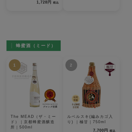
1,728円
税込
蜂蜜酒（ミード）
1
2
The MEAD（ザ・ミー
ルベルスキ(編みカゴ入
ド）｜京都蜂蜜酒醸造
り) ｜極甘｜750ml
所｜500ml
7,700円
税込