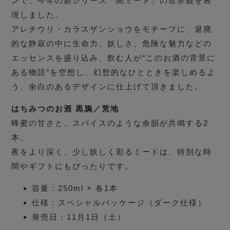
ンで、今年の新シリーズ「闇ミード」の世界観を表
現しました。
アレチウリ・カラスザンショウをモチーフに、退廃
的な静寂の中に生命力、妖しさ、危険な魅力などの
エッセンスを盛り込み、飲む人が“このお酒の背景に
ある物語”を空想し、幻想的なひとときを楽しめるよ
う、余白のあるデザインに仕上げて頂きました。
はちみつのお酒 黒鴉／荒地
蜂蜜の甘さと、スパイスのような余韻が共鳴する2
本。
夜をより深く、少し妖しく彩るミードは、特別な時
間やギフトにもぴったりです。
容量：250ml × 各1本
仕様：スペシャルパッケージ（ダーク仕様）
発売日：11月1日（土）