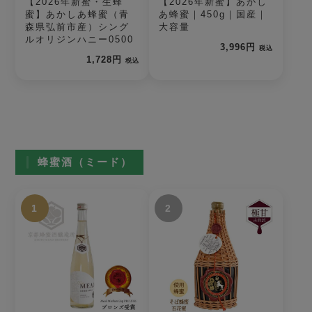
【2026年新蜜・生蜂
【2026年新蜜】あかし
蜜】あかしあ蜂蜜（青
あ蜂蜜｜450g｜国産｜
森県弘前市産）シング
大容量
ルオリジンハニー0500
3,996円
税込
1,728円
税込
蜂蜜酒（ミード）
1
2