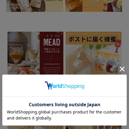
蜂蜜から造ったお酒、蜂蜜
メール便で簡単受取。ポス
酒（ミード）
トに届く蜂蜜