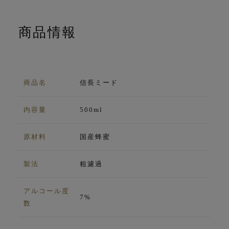
商品情報
商品名
信長ミード
内容量
500ml
原材料
国産蜂蜜
製法
粗濾過
アルコール度
7%
数