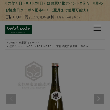
8の付く日（8.18.28日）はお買い物ポイント2倍☆ 8月の
お誕生日クーポン配布中！（翌月まで使用可能★）
local_shipping
10,000円以上で送料無料
（北海道・沖縄を除く）
HOME
蜂蜜酒（ミード）
信長ミード ｜NOBUNAGA MEAD | 京都蜂蜜酒醸造所｜500ml