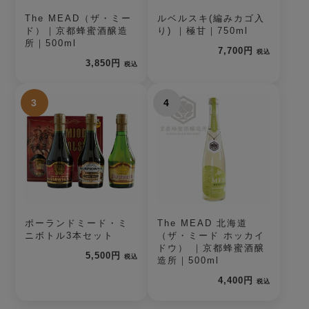
The MEAD（ザ・ミー
ルベルスキ(編みカゴ入
ド）｜京都蜂蜜酒醸造
り) ｜極甘｜750ml
所｜500ml
7,700円
税込
3,850円
税込
3
4
ポーランドミード・ミ
The MEAD 北海道
ニボトル3本セット
（ザ・ミード ホッカイ
ドウ） ｜京都蜂蜜酒醸
5,500円
税込
造所｜500ml
4,400円
税込