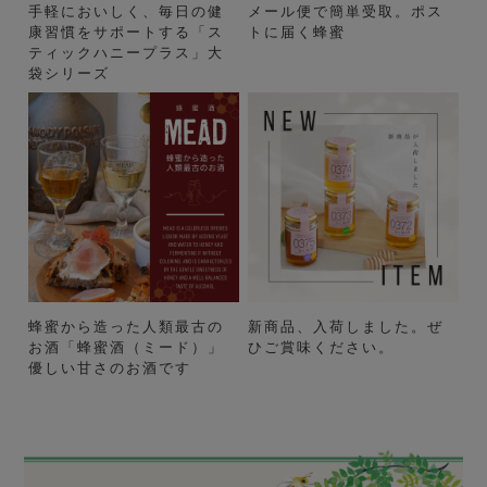
手軽においしく、毎日の健
メール便で簡単受取。ポス
康習慣をサポートする「ス
トに届く蜂蜜
ティックハニープラス」大
袋シリーズ
蜂蜜から造った人類最古の
新商品、入荷しました。ぜ
お酒「蜂蜜酒（ミード）」
ひご賞味ください。
優しい甘さのお酒です