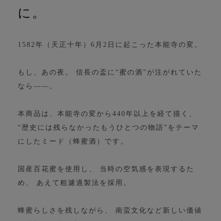
に。
1582年（天正十年）6月2日に起こった本能寺の変。
もし、あの夜。 信長の盃に“蜜の酒”が注がれていた
なら――。
本商品は、本能寺の変から440年以上を経て描く、
“歴史には残らなかったもうひとつの物語”をテーマ
にしたミード（蜂蜜酒）です。
国産百花蜜を使用し、 当時の空気感を表現するた
め、 あえて粗濾過製法を採用。
蜂蜜らしさを残しながら、 南蛮文化など新しい価値