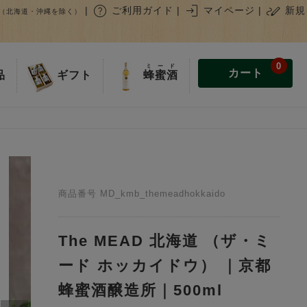
help
login
stylus_note
|
ご利用ガイド
|
マイページ
|
新規
（北海道・沖縄を除く）
0
ミード
カート
蜂蜜酒
品
ギフト
商品番号
MD_kmb_themeadhokkaido
The MEAD 北海道 （ザ・ミ
ード ホッカイドウ） ｜京都
蜂蜜酒醸造所｜500ml