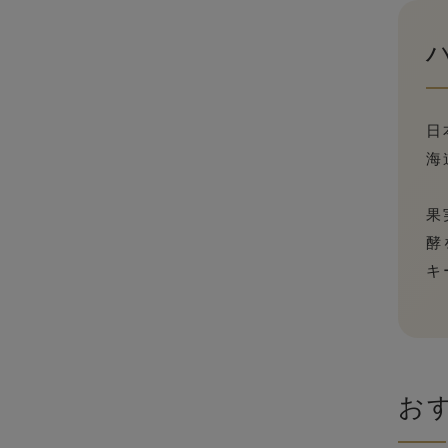
日
海
果
酵
キ
お