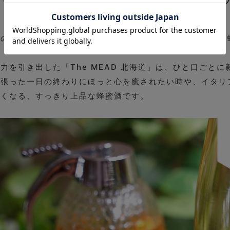
道の広大な大地に咲く菩提樹（ぼだいじゅ）の花から採れた
力を引き出した「The MEAD 北海道」は、ひと口ごと
頑張った一日の終わりにほっと心を癒されたい時や、イタリ
たくなる、すっきり上品な蜂蜜酒です。