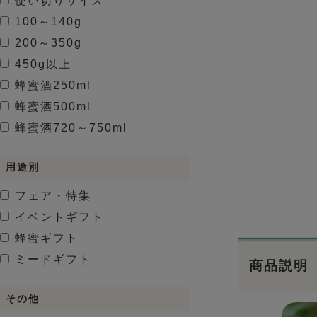
使い切りサイズ
100～140g
200～350g
450g以上
蜂蜜酒
250ml
蜂蜜酒
500ml
蜂蜜酒
720～750ml
用途別
フェア・特集
イベントギフト
蜂蜜ギフト
ミードギフト
商品説明
その他