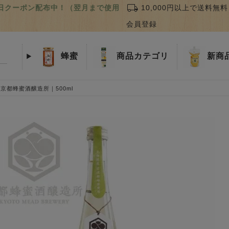
local_shipping
誕生日クーポン配布中！（翌月まで使用
10,000円以上で送料無料
会員登録
蜂蜜
商品
カテゴリ
新商
｜京都蜂蜜酒醸造所｜500ml