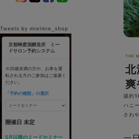
Tweets by mielmie_shop
THE 
北
爽
築約1
ハニ
さわ
一