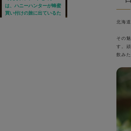
北海
その魅
す。
飲み