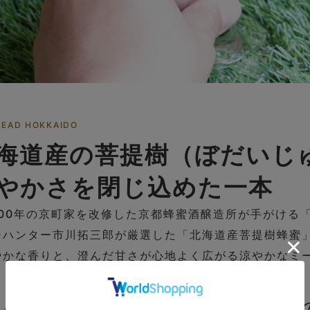
MEAD HOKKAIDO
海道産の菩提樹（ぼだいじ
やかさを閉じ込めた一本
00年の京町家を改修した京都蜂蜜酒醸造所が手がける「T
ーハンター市川拓三郎が厳選した「北海道産菩提樹蜂蜜
やかな香りと、澄んだ甘さが心地よく広がる涼やかなミ
日の終わりに癒されたい時や、食卓