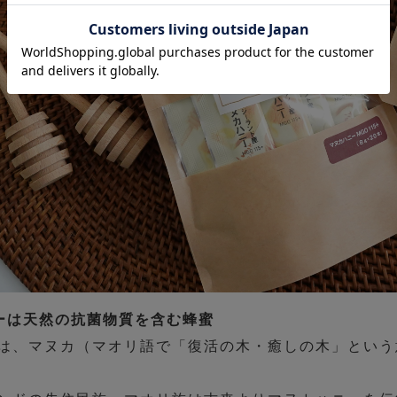
ーは天然の抗菌物質を含む蜂蜜
は、マヌカ（マオリ語で「復活の木・癒しの木」という