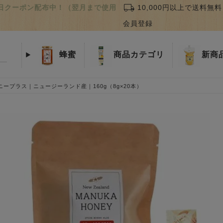
local_shipping
誕生日クーポン配布中！（翌月まで使用
10,000円以上で送料無料
会員登録
蜂蜜
商品
カテゴリ
新商
ープラス｜ニュージーランド産｜160g（8g×20本）