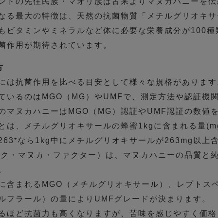
ンドの先住民族・マオリ族は古来よりマヌカハニーを伝
なる最大の特徴は、天然の抗菌物質「メチルグリオキサ
もビタミンやミネラルなど体に必要な栄養成分が100
菌作用が期待されています。
方
には抗菌作用を比べる目安として様々な規格があります
ているのはMGO（MG）やUMFで、測定方法や認証機
のマヌカハニーはMGO（MG）認証やUMF認証の数値
）とは、メチルグリオキサールの蜂蜜1kgに含まれる量(
263⁺なら1kg中にメチルグリオキサールが263mg以
ーク・マヌカ・ファクター）は、マヌカハニーの品質と
。
に含まれるMGO（メチルグリオキサール）、レプトスペ
ルフラール）の量によりUMFグレードが決まります。
るほど抗菌力も高くなりますが、苦味を感じやすく価格