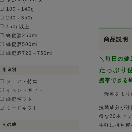
使い切りサイズ
100～140g
200～350g
450g以上
蜂蜜酒
250ml
商品説明
蜂蜜酒
500ml
蜂蜜酒
720～750ml
＼毎日の健
たっぷり
用途別
携帯できる
フェア・特集
イベントギフト
「蜂蜜をより
蜂蜜ギフト
抗菌成分が注
ミードギフト
得な20本セ
その他
手軽に持ち運