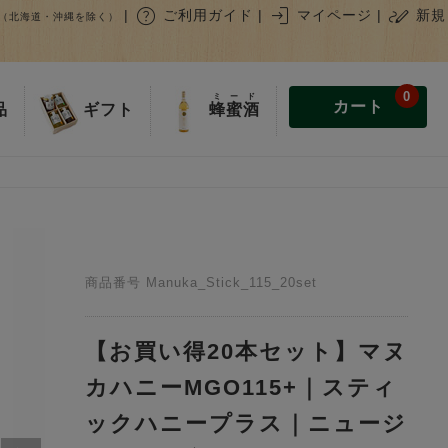
help
login
stylus_note
|
ご利用ガイド
|
マイページ
|
新規
（北海道・沖縄を除く）
0
ミード
カート
蜂蜜酒
品
ギフト
商品番号
Manuka_Stick_115_20set
【お買い得20本セット】マヌ
カハニーMGO115+｜スティ
ックハニープラス｜ニュージ