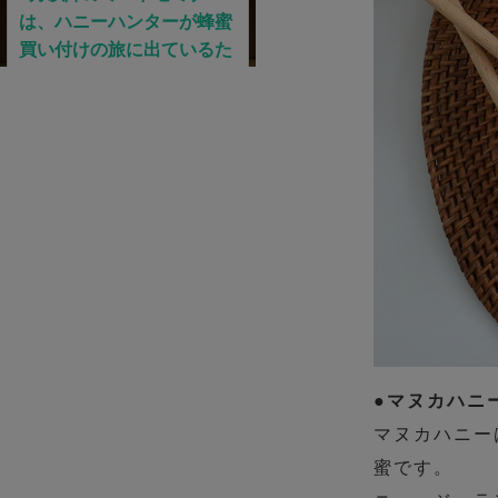
●マヌカハニ
マヌカハニー
蜜です。