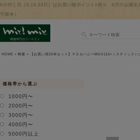
8の付く日（8.18.28日）はお買い物ポイント2倍☆ 8月のお
可能★）
HOME
蜂蜜
【お買い得20本セット】マヌカハニーMGO115+｜スティックハニ
価格帯から選ぶ
1000円〜
2000円〜
3000円〜
4000円〜
5000円以上