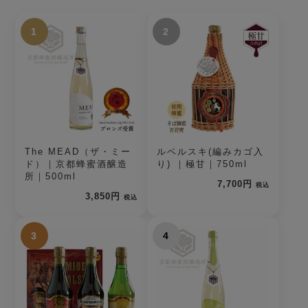
1
2
The MEAD（ザ・ミー
ルベルスキ(編みカゴ入
ド）｜京都蜂蜜酒醸造
り) ｜極甘｜750ml
所｜500ml
7,700円
税込
3,850円
税込
3
4