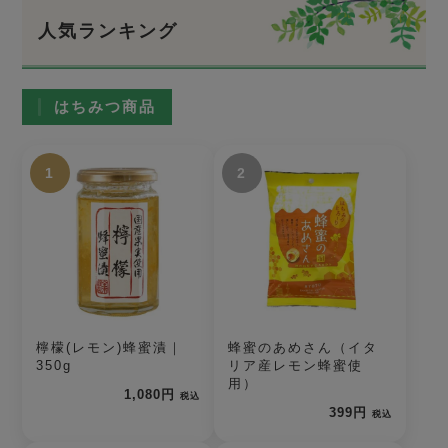
人気ランキング
はちみつ商品
1
2
檸檬(レモン)蜂蜜漬｜
蜂蜜のあめさん（イタ
350g
リア産レモン蜂蜜使
用）
1,080円
税込
399円
税込