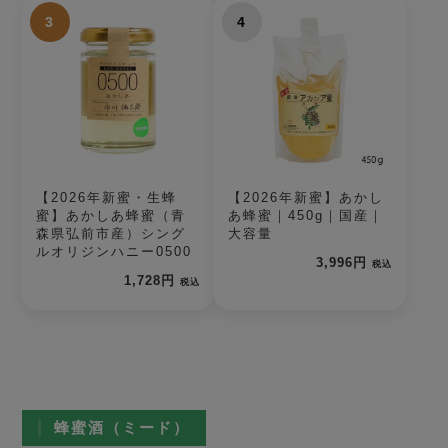
3
4
【2026年新蜜・生蜂
【2026年新蜜】あかし
蜜】あかしあ蜂蜜（青
あ蜂蜜｜450g｜国産｜
森県弘前市産）シング
大容量
ルオリジンハニー0500
3,996円
税込
1,728円
税込
蜂蜜酒（ミード）