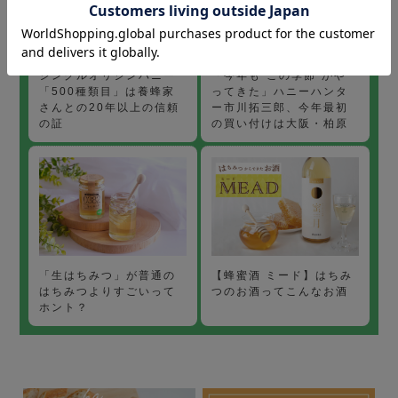
「今年も“この季節”がや
シングルオリジンハニー
ってきた」ハニーハンタ
「500種類目」は養蜂家
ー市川拓三郎、今年最初
さんとの20年以上の信頼
の買い付けは大阪・柏原
の証
【蜂蜜酒 ミード】はちみ
「生はちみつ」が普通の
つのお酒ってこんなお酒
はちみつよりすごいって
ホント？