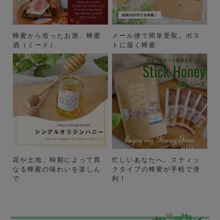
蜂蜜から造ったお酒、蜂蜜
メール便で簡単受取。ポス
酒（ミード）
トに届く蜂蜜
花や土地、時期によって異
忙しいあなたへ。スティッ
なる蜂蜜の味わいを楽しん
クタイプの蜂蜜が手軽で便
で
利！