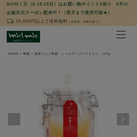
8の付く日（8.18.28日）はお買い物ポイント2倍☆ 8月の
お誕生日クーポン配布中！（翌月まで使用可能★）
local_shipping
10,000円以上で送料無料
（北海道・沖縄を除く）
HOME
蜂蜜
国産りんご蜂蜜 シールアップパウチ入り 125g