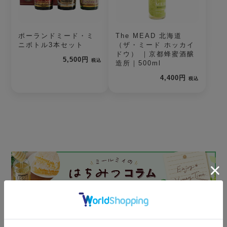
ポーランドミード・ミ
The MEAD 北海道
ニボトル3本セット
（ザ・ミード ホッカイ
ドウ） ｜京都蜂蜜酒醸
5,500円
税込
造所｜500ml
4,400円
税込