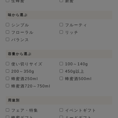
生蜂蜜
新蜜
味から選ぶ
シンプル
フルーティ
フローラル
リッチ
バランス
容量から選ぶ
使い切りサイズ
100～140g
200～350g
450g以上
蜂蜜酒
250ml
蜂蜜酒
500ml
蜂蜜酒
720～750ml
用途別
フェア・特集
イベントギフト
蜂蜜ギフト
ミードギフト