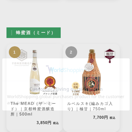
蜂蜜酒（ミード）
1
2
The MEAD（ザ・ミー
ルベルスキ(編みカゴ入
ド）｜京都蜂蜜酒醸造
り) ｜極甘｜750ml
所｜500ml
7,700円
税込
3,850円
税込