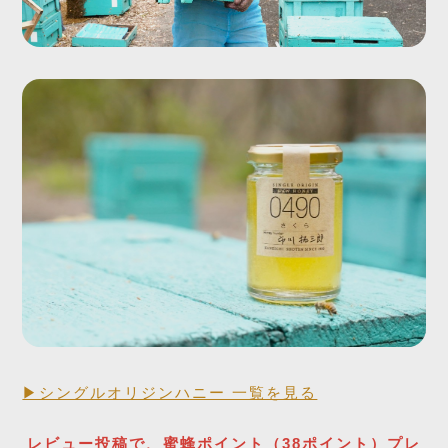
Seasonal Fresh Honey
ハニーハンターが
買い付けした「新蜜」
▶シングルオリジンハニー 一覧を見る
RAW HONEY STORY
生蜂蜜
レビュー投稿で、蜜蜂ポイント（38ポイント）プレ