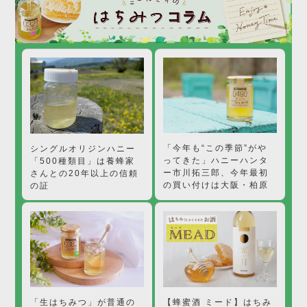
「今年も“この季節”がや
シングルオリジンハニー
ってきた」ハニーハンタ
「500種類目」は養蜂家
ー市川拓三郎、今年最初
さんとの20年以上の信頼
の買い付けは大阪・柏原
の証
【蜂蜜酒 ミード】はちみ
「生はちみつ」が普通の