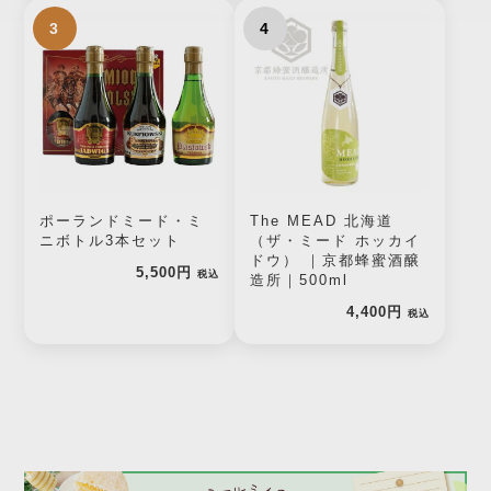
3
4
ポーランドミード・ミ
The MEAD 北海道
ニボトル3本セット
（ザ・ミード ホッカイ
ドウ） ｜京都蜂蜜酒醸
5,500円
税込
造所｜500ml
4,400円
税込