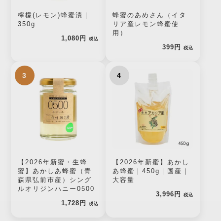
檸檬(レモン)蜂蜜漬｜
蜂蜜のあめさん（イタ
350g
リア産レモン蜂蜜使
用）
1,080円
税込
399円
税込
3
4
【2026年新蜜・生蜂
【2026年新蜜】あかし
蜜】あかしあ蜂蜜（青
あ蜂蜜｜450g｜国産｜
森県弘前市産）シング
大容量
ルオリジンハニー0500
3,996円
税込
1,728円
税込