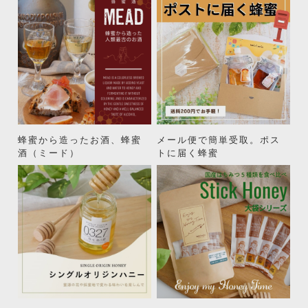
蜂蜜から造ったお酒、蜂蜜
メール便で簡単受取。ポス
酒（ミード）
トに届く蜂蜜