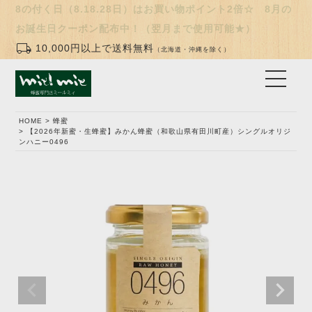
8の付く日（8.18.28日）はお買い物ポイント2倍☆ 8月の
お誕生日クーポン配布中！（翌月まで使用可能★）
local_shipping
10,000円以上で送料無料
（北海道・沖縄を除く）
HOME
蜂蜜
【2026年新蜜・生蜂蜜】みかん蜂蜜（和歌山県有田川町産）シングルオリジ
ンハニー0496