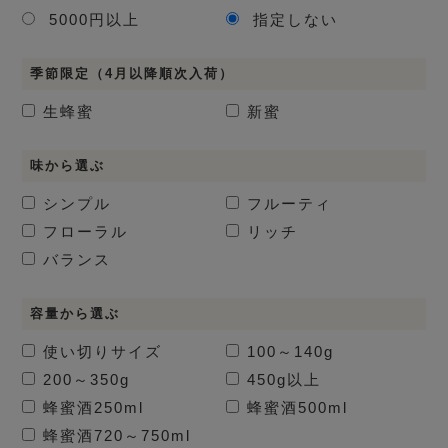
5000円以上
指定しない
季節限定（4月以降順次入荷）
生蜂蜜
新蜜
味から選ぶ
シンプル
フルーティ
フローラル
リッチ
バランス
容量から選ぶ
使い切りサイズ
100～140g
200～350g
450g以上
蜂蜜酒
250ml
蜂蜜酒
500ml
蜂蜜酒
720～750ml