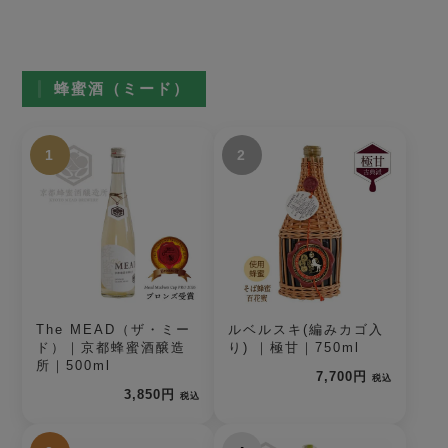
蜂蜜酒（ミード）
1
2
The MEAD（ザ・ミー
ルベルスキ(編みカゴ入
ド）｜京都蜂蜜酒醸造
り) ｜極甘｜750ml
所｜500ml
7,700円
税込
3,850円
税込