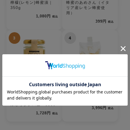
檸檬(レモン)蜂蜜漬｜
蜂蜜のあめさん（イタ
350g
リア産レモン蜂蜜使
用）
1,080円
税込
399円
税込
3
4
【2026年新蜜・生蜂
【2026年新蜜】あかし
蜜】あかしあ蜂蜜（青
あ蜂蜜｜450g｜国産｜
森県弘前市産）シング
大容量
ルオリジンハニー0500
3,996円
税込
1,728円
税込