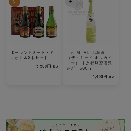
3
4
ポーランドミード・ミ
The MEAD 北海道
ニボトル3本セット
（ザ・ミード ホッカイ
ドウ） ｜京都蜂蜜酒醸
5,500円
税込
造所｜500ml
4,400円
税込