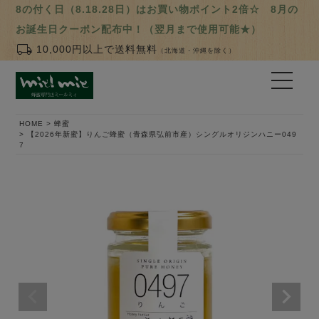
8の付く日（8.18.28日）はお買い物ポイント2倍☆ 8月の
お誕生日クーポン配布中！（翌月まで使用可能★）
local_shipping
10,000円以上で送料無料
（北海道・沖縄を除く）
HOME
蜂蜜
【2026年新蜜】りんご蜂蜜（青森県弘前市産）シングルオリジンハニー049
7