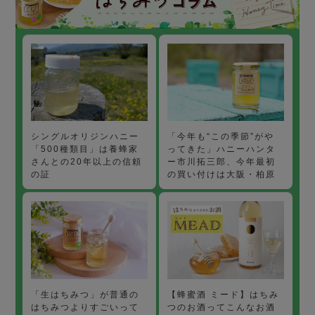
「今年も“この季節”がや
シングルオリジンハニー
ってきた」ハニーハンタ
「500種類目」は養蜂家
ー市川拓三郎、今年最初
さんとの20年以上の信頼
の買い付けは大阪・柏原
の証
【蜂蜜酒 ミード】はちみ
「生はちみつ」が普通の
つのお酒ってこんなお酒
はちみつよりすごいって