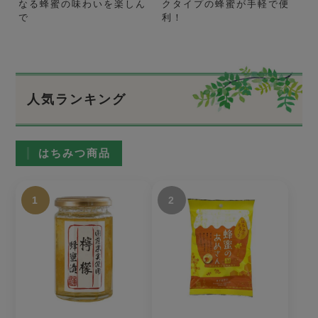
なる蜂蜜の味わいを楽しん
クタイプの蜂蜜が手軽で便
で
利！
人気ランキング
はちみつ商品
1
2