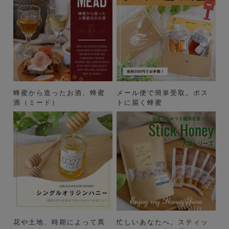
蜂蜜から造ったお酒、蜂蜜
メール便で簡単受取。ポス
酒（ミード）
トに届く蜂蜜
花や土地、時期によって異
忙しいあなたへ。スティッ