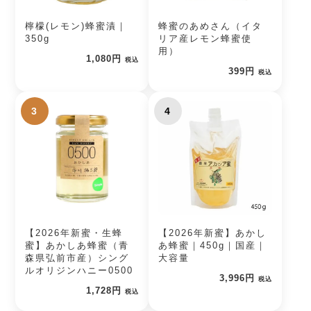
檸檬(レモン)蜂蜜漬｜
蜂蜜のあめさん（イタ
350g
リア産レモン蜂蜜使
用）
1,080円
税込
399円
税込
3
4
【2026年新蜜・生蜂
【2026年新蜜】あかし
蜜】あかしあ蜂蜜（青
あ蜂蜜｜450g｜国産｜
森県弘前市産）シング
大容量
ルオリジンハニー0500
3,996円
税込
1,728円
税込