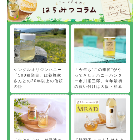
「今年も“この季節”がや
シングルオリジンハニー
ってきた」ハニーハンタ
「500種類目」は養蜂家
ー市川拓三郎、今年最初
さんとの20年以上の信頼
の買い付けは大阪・柏原
の証
【蜂蜜酒 ミード】はちみ
「生はちみつ」が普通の