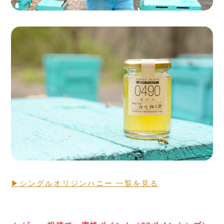
Seasonal Fresh Honey
ハニーハンターが
買い付けした「新蜜」
▶シングルオリジンハニー 一覧を見る
RAW HONEY STORY
生蜂蜜