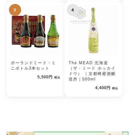
3
4
ポーランドミード・ミ
The MEAD 北海道
ニボトル3本セット
（ザ・ミード ホッカイ
ドウ） ｜京都蜂蜜酒醸
5,500円
税込
造所｜500ml
4,400円
税込