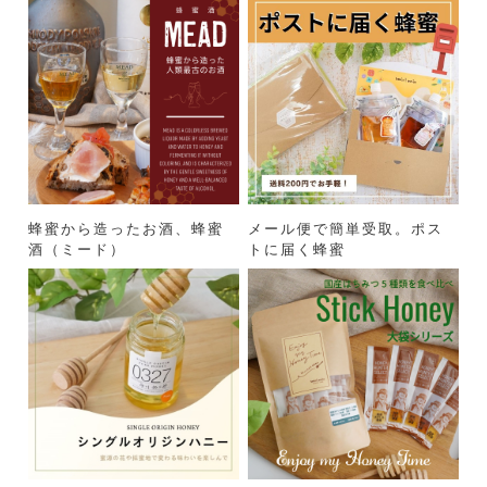
蜂蜜から造ったお酒、蜂蜜
メール便で簡単受取。ポス
酒（ミード）
トに届く蜂蜜