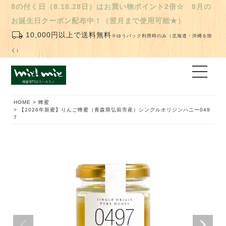
8の付く日（8.18.28日）はお買い物ポイント2倍☆ 8月の
お誕生日クーポン配布中！（翌月まで使用可能★）
local_shipping
10,000円以上で送料無料
※ゆうパック利用時のみ（北海道・沖縄を除
く）
HOME
蜂蜜
【2026年新蜜】りんご蜂蜜（青森県弘前市産）シングルオリジンハニー049
7