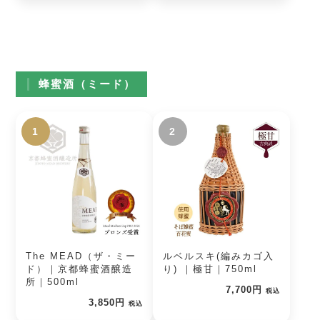
蜂蜜酒（ミード）
1
2
The MEAD（ザ・ミー
ルベルスキ(編みカゴ入
ド）｜京都蜂蜜酒醸造
り) ｜極甘｜750ml
所｜500ml
7,700円
税込
3,850円
税込