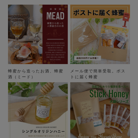
蜂蜜から造ったお酒、蜂蜜
メール便で簡単受取。ポス
酒（ミード）
トに届く蜂蜜