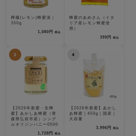
檸檬(レモン)蜂蜜漬｜
蜂蜜のあめさん（イタ
350g
リア産レモン蜂蜜使
用）
1,080円
税込
399円
税込
3
4
【2026年新蜜・生蜂
【2026年新蜜】あかし
蜜】あかしあ蜂蜜（青
あ蜂蜜｜450g｜国産｜
森県弘前市産）シング
大容量
ルオリジンハニー0500
3,996円
税込
1,728円
税込