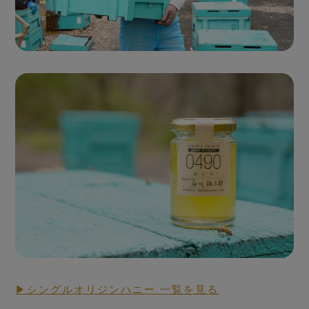
Seasonal Fresh Honey
ハニーハンターが
買い付けした「新蜜」
▶シングルオリジンハニー 一覧を見る
RAW HONEY STORY