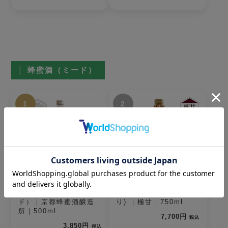
蜂蜜酒（ミード）
1
2
The MEAD（ザ・ミー
ルベルスキ(編みカゴ入
ド）｜京都蜂蜜酒醸造
り) ｜極甘｜750ml
所｜500ml
7,700円
税込
3,850円
税込