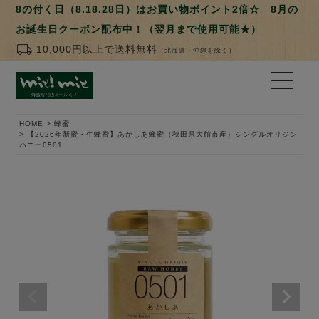
8の付く日（8.18.28日）はお買い物ポイント2倍☆ 8月の
お誕生日クーポン配布中！（翌月まで使用可能★）
local_shipping
10,000円以上で送料無料
（北海道・沖縄を除く）
HOME
蜂蜜
【2026年新蜜・生蜂蜜】あかしあ蜂蜜（秋田県大館市産）シングルオリジン
ハニー0501