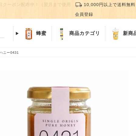
local_shipping
誕生日クーポン配布中！（翌月まで使用
10,000円以上で送料無料
会員登録
蜂蜜
商品
カテゴリ
新商
ニー0431