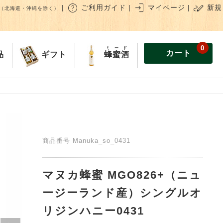
help
login
stylus_note
|
ご利用ガイド
|
マイページ
|
新規
（北海道・沖縄を除く）
0
ミード
カート
蜂蜜酒
品
ギフト
商品番号
Manuka_so_0431
マヌカ蜂蜜 MGO826+（ニュ
ージーランド産）シングルオ
リジンハニー0431