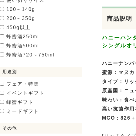
使い切りサイズ
100～140g
商品説明
200～350g
450g以上
蜂蜜酒
250ml
ハニーハン
シングルオ
蜂蜜酒
500ml
蜂蜜酒
720～750ml
ハニーナンバー
用途別
蜜源：マヌカ
タイプ：リッ
フェア・特集
原産国：ニュ
イベントギフト
味わい：食べ
蜂蜜ギフト
高い抗菌作用
ミードギフト
MGO：826＋
その他