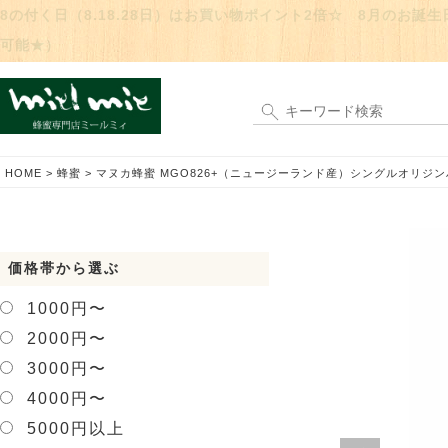
8の付く日（8.18.28日）はお買い物ポイント2倍☆ 8月のお
可能★）
HOME
蜂蜜
マヌカ蜂蜜 MGO826+（ニュージーランド産）シングルオリジンハ
価格帯から選ぶ
1000円〜
2000円〜
3000円〜
4000円〜
5000円以上