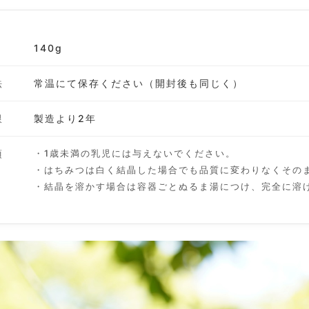
140g
法
常温にて保存ください（開封後も同じく）
限
製造より2年
項
・1歳未満の乳児には与えないでください。
・はちみつは白く結晶した場合でも品質に変わりなくその
・結晶を溶かす場合は容器ごとぬるま湯につけ、完全に溶