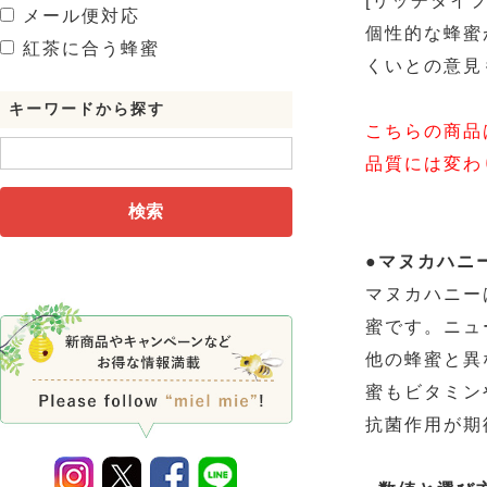
[リッチタイプ
メール便対応
個性的な蜂蜜
紅茶に合う蜂蜜
くいとの意見
キーワードから探す
こちらの商品
品質には変わ
検索
●マヌカハニ
マヌカハニー
蜜です。ニュ
他の蜂蜜と異
蜜もビタミン
抗菌作用が期