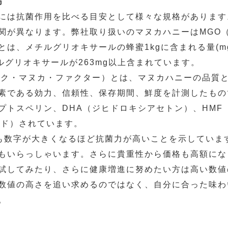
方
には抗菌作用を比べる目安として様々な規格があります。
関が異なります。弊社取り扱いのマヌカハニーはMGO（
）とは、メチルグリオキサールの蜂蜜1kgに含まれる量(m
チルグリオキサールが263mg以上含まれています。
ーク・マヌカ・ファクター）とは、マヌカハニーの品質と
素である効力、信頼性、保存期間、鮮度を計測したもの
プトスペリン、DHA（ジヒドロキシアセトン）、HM
ード）されています。
Fも数字が大きくなるほど抗菌力が高いことを示してい
もいらっしゃいます。さらに貴重性から価格も高額にな
試してみたり、さらに健康増進に努めたい方は高い数値
数値の高さを追い求めるのではなく、自分に合った味わ
。