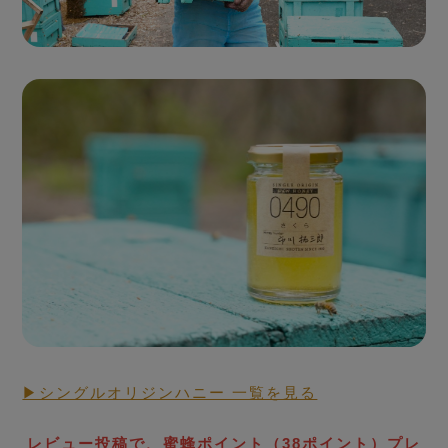
Seasonal Fresh Honey
ハニーハンターが
買い付けした「新蜜」
▶シングルオリジンハニー 一覧を見る
RAW HONEY STORY
生蜂蜜
レビュー投稿で、蜜蜂ポイント（38ポイント）プレ