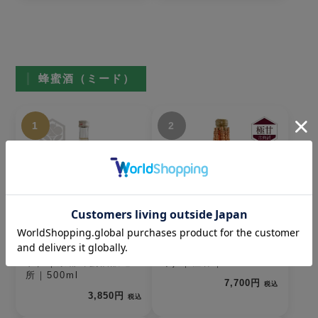
蜂蜜酒（ミード）
1
2
The MEAD（ザ・ミー
ルベルスキ(編みカゴ入
ド）｜京都蜂蜜酒醸造
り) ｜極甘｜750ml
所｜500ml
7,700円
税込
3,850円
税込