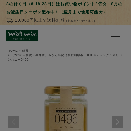
8の付く日（8.18.28日）はお買い物ポイント2倍☆ 8月の
お誕生日クーポン配布中！（翌月まで使用可能★）
local_shipping
10,000円以上で送料無料
（北海道・沖縄を除く）
HOME
蜂蜜
【2026年新蜜・生蜂蜜】みかん蜂蜜（和歌山県有田川町産）シングルオリジ
ンハニー0496