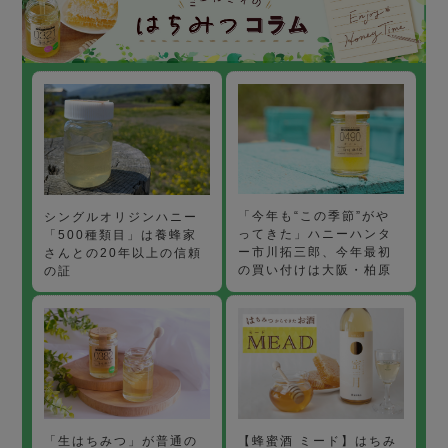
「今年も“この季節”がや
シングルオリジンハニー
ってきた」ハニーハンタ
「500種類目」は養蜂家
ー市川拓三郎、今年最初
さんとの20年以上の信頼
の買い付けは大阪・柏原
の証
【蜂蜜酒 ミード】はちみ
「生はちみつ」が普通の