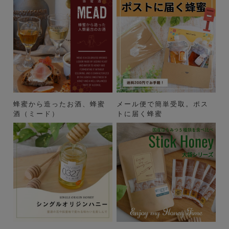
蜂蜜から造ったお酒、蜂蜜
メール便で簡単受取。ポス
酒（ミード）
トに届く蜂蜜