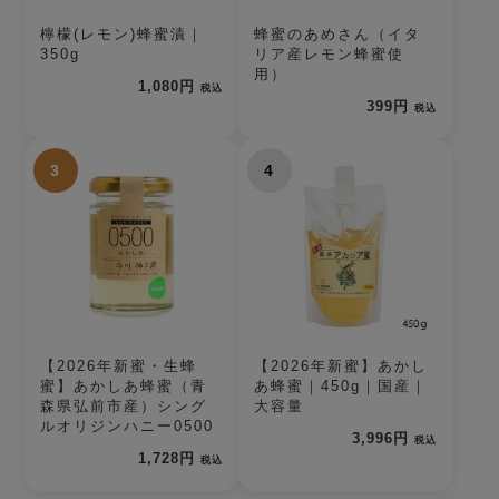
檸檬(レモン)蜂蜜漬｜
蜂蜜のあめさん（イタ
350g
リア産レモン蜂蜜使
用）
1,080円
税込
399円
税込
3
4
【2026年新蜜・生蜂
【2026年新蜜】あかし
蜜】あかしあ蜂蜜（青
あ蜂蜜｜450g｜国産｜
森県弘前市産）シング
大容量
ルオリジンハニー0500
3,996円
税込
1,728円
税込