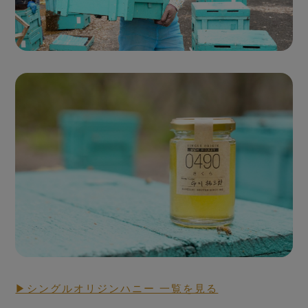
Seasonal Fresh Honey
ハニーハンターが
買い付けした「新蜜」
▶シングルオリジンハニー 一覧を見る
RAW HONEY STORY