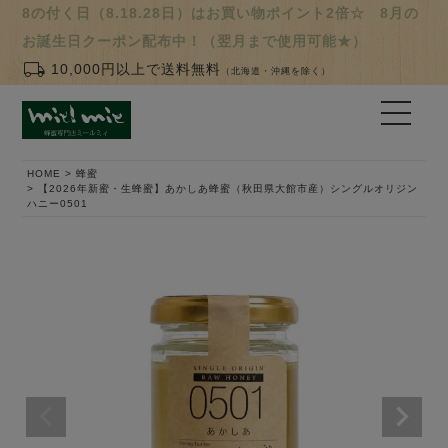
8の付く日（8.18.28日）はお買い物ポイント2倍☆ 8月の
お誕生日クーポン配布中！（翌月まで使用可能★）
local_shipping
10,000円以上で送料無料
（北海道・沖縄を除く）
HOME
蜂蜜
【2026年新蜜・生蜂蜜】あかしあ蜂蜜（秋田県大館市産）シングルオリジン
ハニー0501