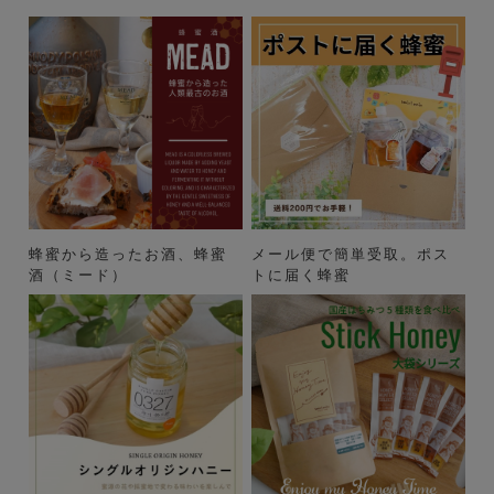
蜂蜜から造ったお酒、蜂蜜
メール便で簡単受取。ポス
酒（ミード）
トに届く蜂蜜