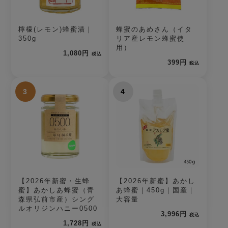
檸檬(レモン)蜂蜜漬｜
蜂蜜のあめさん（イタ
350g
リア産レモン蜂蜜使
用）
1,080円
税込
399円
税込
3
4
【2026年新蜜・生蜂
【2026年新蜜】あかし
蜜】あかしあ蜂蜜（青
あ蜂蜜｜450g｜国産｜
森県弘前市産）シング
大容量
ルオリジンハニー0500
3,996円
税込
1,728円
税込