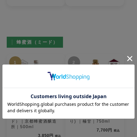
蜂蜜酒（ミード）
1
2
The MEAD（ザ・ミー
ルベルスキ(編みカゴ入
ド）｜京都蜂蜜酒醸造
り) ｜極甘｜750ml
所｜500ml
7,700円
税込
3,850円
税込