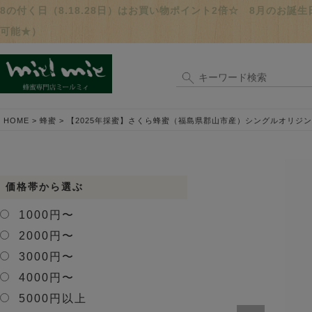
8の付く日（8.18.28日）はお買い物ポイント2倍☆ 8月のお
可能★）
HOME
蜂蜜
【2025年採蜜】さくら蜂蜜（福島県郡山市産）シングルオリジンハ
価格帯から選ぶ
1000円〜
2000円〜
3000円〜
4000円〜
5000円以上