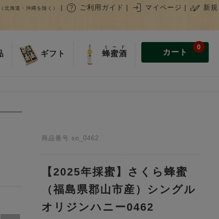
help
login
stylus_note
|
ご利用ガイド
|
マイページ
|
新規
（北海道・沖縄を除く）
0
ミード
カート
蜂蜜酒
品
ギフト
商品番号
so_0462
【2025年採蜜】さくら蜂蜜
（福島県郡山市産）シングル
オリジンハニー0462