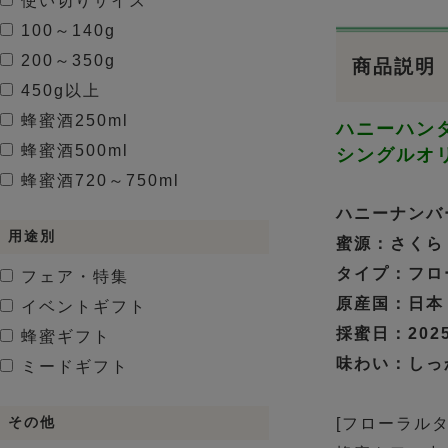
使い切りサイズ
100～140g
200～350g
商品説明
450g以上
蜂蜜酒
250ml
ハニーハン
蜂蜜酒
500ml
シングルオ
蜂蜜酒
720～750ml
ハニーナンバー
用途別
蜜源：さくら
タイプ：フロ
フェア・特集
原産国：日本
イベントギフト
採蜜日：2025.
蜂蜜ギフト
味わい：しっ
ミードギフト
[フローラル
その他