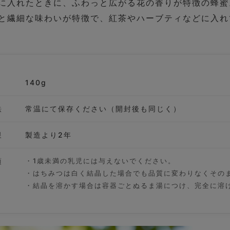
に入れたときに、ふわっと広がる花の香りが特徴の蜂蜜
と繊細な味わいが特徴で、紅茶やハーブティなどに入れ
140g
法
常温にて保存ください（開封後も同じく）
限
製造より2年
項
・1歳未満の乳児には与えないでください。
・はちみつは白く結晶した場合でも品質に変わりなくその
・結晶を溶かす場合は容器ごとぬるま湯につけ、完全に溶