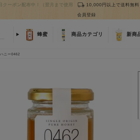
local_shipping
誕生日クーポン配布中！（翌月まで使用
10,000円以上で送料無料
会員登録
蜂蜜
商品
カテゴリ
新商
ニー0462