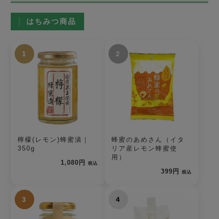
はちみつ商品
1
2
檸檬(レモン)蜂蜜漬｜
蜂蜜のあめさん（イタ
350g
リア産レモン蜂蜜使
用）
1,080円
税込
399円
税込
3
4