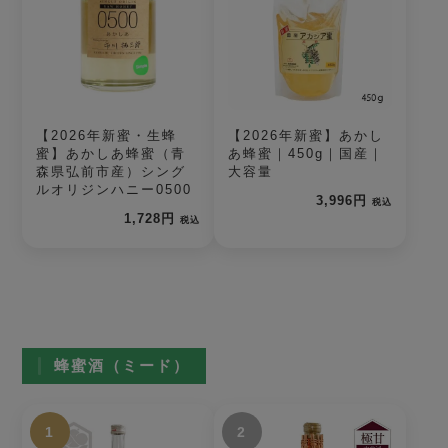
【2026年新蜜・生蜂
【2026年新蜜】あかし
蜜】あかしあ蜂蜜（青
あ蜂蜜｜450g｜国産｜
森県弘前市産）シング
大容量
ルオリジンハニー0500
3,996円
税込
1,728円
税込
蜂蜜酒（ミード）
1
2