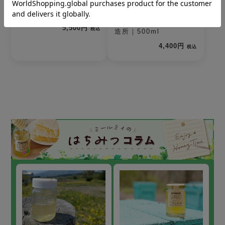
ポーランドミード・ミ
The MEAD 北海道
ニボトル3本セット
（ザ・ミード ホッカイ
ドウ） ｜京都蜂蜜酒醸
5,500円
税込
造所｜500ml
4,400円
税込