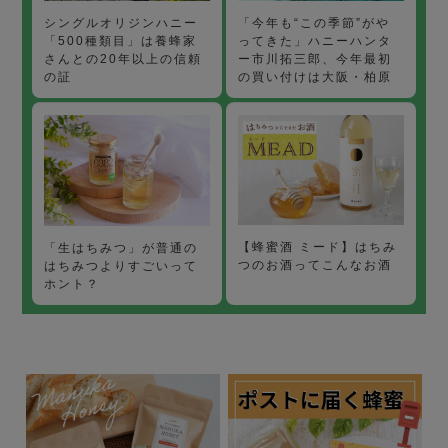
「今年も“この季節”がや
シングルオリジンハニー
ってきた」ハニーハンタ
「500種類目」は養蜂家
ー市川拓三郎、今年最初
さんとの20年以上の信頼
の買い付けは大阪・柏原
の証
【蜂蜜酒 ミード】はちみ
「生はちみつ」が普通の
つのお酒ってこんなお酒
はちみつよりすごいって
ホント？