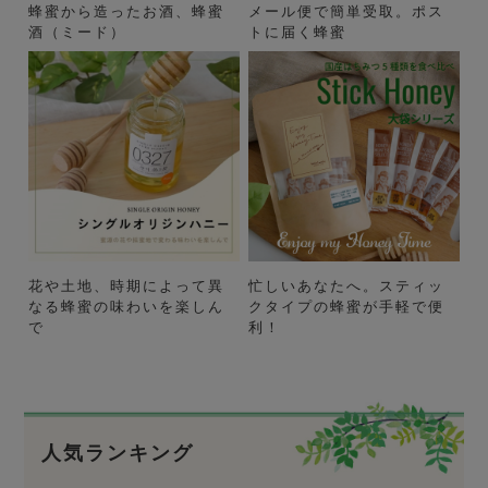
蜂蜜から造ったお酒、蜂蜜
メール便で簡単受取。ポス
酒（ミード）
トに届く蜂蜜
花や土地、時期によって異
忙しいあなたへ。スティッ
なる蜂蜜の味わいを楽しん
クタイプの蜂蜜が手軽で便
で
利！
人気ランキング