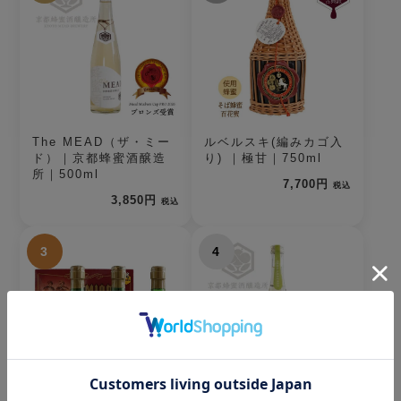
The MEAD（ザ・ミー
ルベルスキ(編みカゴ入
ド）｜京都蜂蜜酒醸造
り) ｜極甘｜750ml
所｜500ml
7,700円
税込
3,850円
税込
3
4