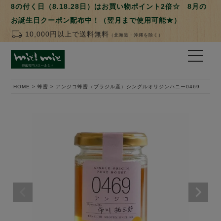
8の付く日（8.18.28日）はお買い物ポイント2倍☆ 8月の
お誕生日クーポン配布中！（翌月まで使用可能★）
local_shipping
10,000円以上で送料無料
（北海道・沖縄を除く）
HOME
蜂蜜
アンジコ蜂蜜（ブラジル産）シングルオリジンハニー0469